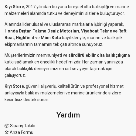
Kıyı Store
, 2017 yılından bu yana bireysel olta balıkçılığı ve marine
malzemeleri alanında tutku ve deneyimini sizlerle buluşturuyor.
Alanında lider ulusal ve uluslararası markalarla işbirliği yaparak,
Honda Dıştan Takma Deniz Motorları
,
Viyaboat Tekne ve Raft
Boat
,
Highfield
ve
Minn Kota
bayilikleriyle, marine ve balıkçılık
ekipmanlarının tamamını tek çatı altında sunuyoruz.
Müşterilerimizin memnuniyeti ve
sürdürülebilir olta balıkçılığı
na
katkı sağlamak en öncelikli hedefimizdir. Her zaman yanınızda
olarak balıkçılık deneyiminizi en üst seviyeye taşımak için
çalışıyoruz.
Kıyı Store
, güvenli alışveriş, kaliteli ürün ve profesyonel hizmet
anlayışıyla balık av malzemeleri ve marine ürünlerinde sizlere
kesintisiz destek sunar.
Yardım
📦 Sipariş Takibi
🛠 Arıza Formu