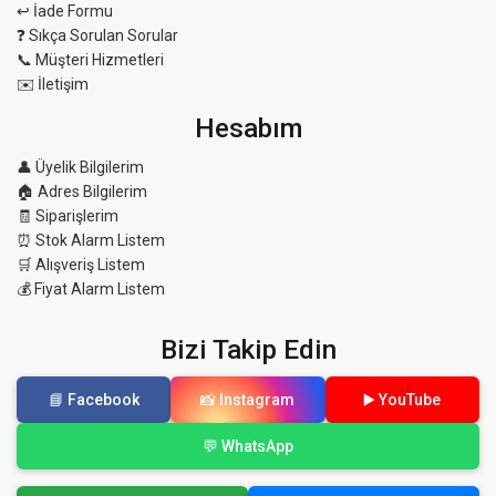
↩️ İade Formu
❓ Sıkça Sorulan Sorular
📞 Müşteri Hizmetleri
✉️ İletişim
Hesabım
👤 Üyelik Bilgilerim
🏠 Adres Bilgilerim
🧾 Siparişlerim
⏰ Stok Alarm Listem
🛒 Alışveriş Listem
💰 Fiyat Alarm Listem
Bizi Takip Edin
📘 Facebook
📸 Instagram
▶️ YouTube
💬 WhatsApp