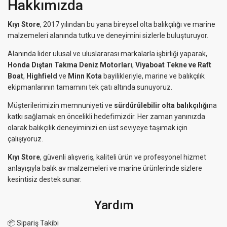
Hakkımızda
Kıyı Store
, 2017 yılından bu yana bireysel olta balıkçılığı ve marine
malzemeleri alanında tutku ve deneyimini sizlerle buluşturuyor.
Alanında lider ulusal ve uluslararası markalarla işbirliği yaparak,
Honda Dıştan Takma Deniz Motorları
,
Viyaboat Tekne ve Raft
Boat
,
Highfield
ve
Minn Kota
bayilikleriyle, marine ve balıkçılık
ekipmanlarının tamamını tek çatı altında sunuyoruz.
Müşterilerimizin memnuniyeti ve
sürdürülebilir olta balıkçılığı
na
katkı sağlamak en öncelikli hedefimizdir. Her zaman yanınızda
olarak balıkçılık deneyiminizi en üst seviyeye taşımak için
çalışıyoruz.
Kıyı Store
, güvenli alışveriş, kaliteli ürün ve profesyonel hizmet
anlayışıyla balık av malzemeleri ve marine ürünlerinde sizlere
kesintisiz destek sunar.
Yardım
📦 Sipariş Takibi