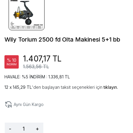
Wily Torium 2500 fd Olta Makinesi 5+1 bb
1.407,17 TL
% 10
İNDİRİM
1.563,56 TL
HAVALE: %5 İNDİRİM : 1.336,81 TL
145,29 TL
'den başlayan taksit seçenekleri için
tıklayın.
Aynı Gün Kargo
-
+