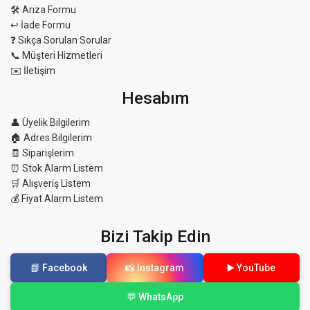
🛠 Arıza Formu
↩️ İade Formu
❓ Sıkça Sorulan Sorular
📞 Müşteri Hizmetleri
✉️ İletişim
Hesabım
👤 Üyelik Bilgilerim
🏠 Adres Bilgilerim
🧾 Siparişlerim
⏰ Stok Alarm Listem
🛒 Alışveriş Listem
💰 Fiyat Alarm Listem
Bizi Takip Edin
📘 Facebook
📸 Instagram
▶️ YouTube
💬 WhatsApp