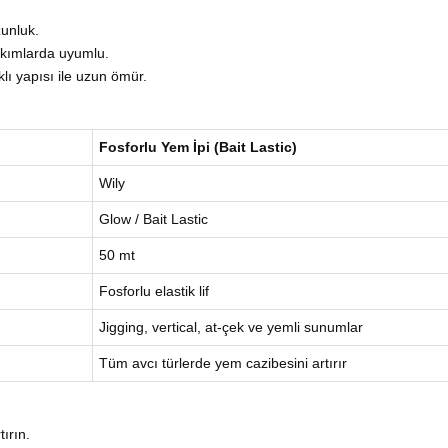
zunluk.
takımlarda uyumlu.
ı yapısı ile uzun ömür.
Fosforlu Yem İpi (Bait Lastic)
Wily
Glow / Bait Lastic
50 mt
Fosforlu elastik lif
Jigging, vertical, at-çek ve yemli sunumlar
Tüm avcı türlerde yem cazibesini artırır
ırın.