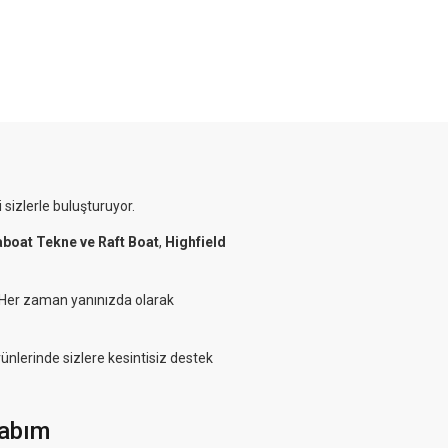
 sizlerle buluşturuyor.
aboat Tekne ve Raft Boat
,
Highfield
. Her zaman yanınızda olarak
rünlerinde sizlere kesintisiz destek
abım