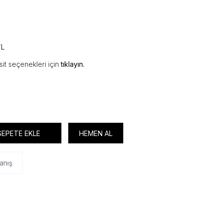
TL
it seçenekleri için
tıklayın.
SEPETE EKLE
HEMEN AL
anış