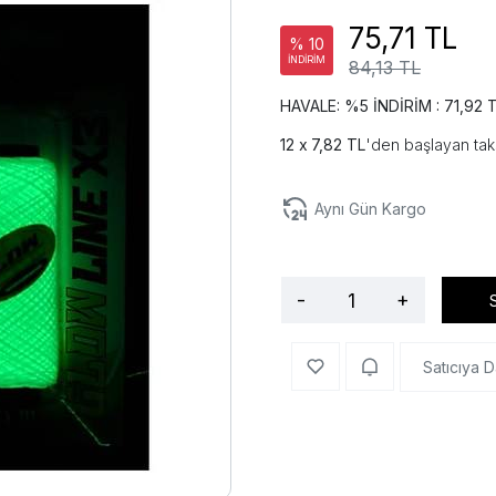
75,71 TL
% 10
İNDİRİM
84,13 TL
HAVALE: %5 İNDİRİM : 71,92 
7,82 TL
'den başlayan taks
Aynı Gün Kargo
-
+
Satıcıya D