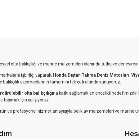
reysel olta balıkçılığı ve marine malzemeleri alanında tutku ve deneyimini
markalarla işbirliği yaparak,
Honda Dıştan Takma Deniz Motorları
,
Viy
ve balıkçılık ekipmanlarının tamamını tek çatı altında sunuyoruz.
rdürülebilir olta balıkçılığı
na katkı sağlamak en öncelikli hedefimizdir
e taşımak için çalışıyoruz.
eli ürün ve profesyonel hizmet anlayışıyla balık av malzemeleri ve marine ü
dım
Hes