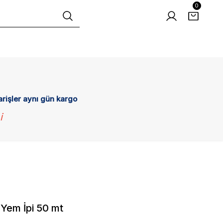
0
arişler aynı gün kargo
i
 Yem İpi 50 mt