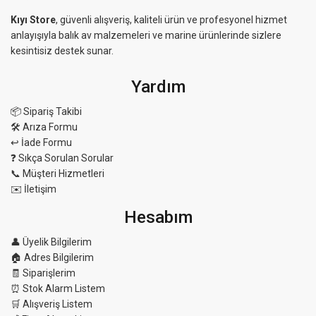
Kıyı Store
, güvenli alışveriş, kaliteli ürün ve profesyonel hizmet
anlayışıyla balık av malzemeleri ve marine ürünlerinde sizlere
kesintisiz destek sunar.
Yardım
📦 Sipariş Takibi
🛠 Arıza Formu
↩️ İade Formu
❓ Sıkça Sorulan Sorular
📞 Müşteri Hizmetleri
✉️ İletişim
Hesabım
👤 Üyelik Bilgilerim
🏠 Adres Bilgilerim
🧾 Siparişlerim
⏰ Stok Alarm Listem
🛒 Alışveriş Listem