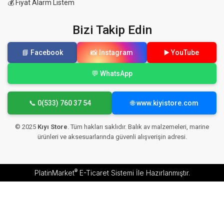
💰 Fiyat Alarm Listem
Bizi Takip Edin
📘 Facebook
📸 Instagram
▶️ YouTube
💬 WhatsApp
📞 0(533) 760 37 54
🌐 www.kiyistore.com
© 2025
Kıyı Store
. Tüm hakları saklıdır. Balık av malzemeleri, marine
ürünleri ve aksesuarlarında güvenli alışverişin adresi.
®
PlatinMarket
E-Ticaret Sistemi
İle Hazırlanmıştır.