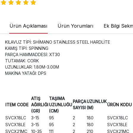
Ürün Açıklaması
Ürün Yorumları
Ek Bilgi Sekm
KILAVUZ TİPİ: SHİMANO STAİNLESS STEEL HARDLİTE
KAMIŞ TİPİ: SPİNNİNG
PARÇA HAMMADDESİ: XT30
TUTAMAK: CORK
UZUNLUKLAR: 1.80M-3.00M
MAKİNA YATAĞI: DPS
ATIŞ
TAŞIMA
PARÇA
UZUNLUK
ITEM CODE
AĞIRLIĞI
UZUNLUĞU
ÜRÜN KODU
SAYISI
(M)
(GR)
(CM)
SVCX18LC
3-15
95
2
180
SVCX18LC
SVCX18LE
3-15
95
2
180
SVCX18LE
SVCX21MC
10-35
111
2
210
SVCX21MC