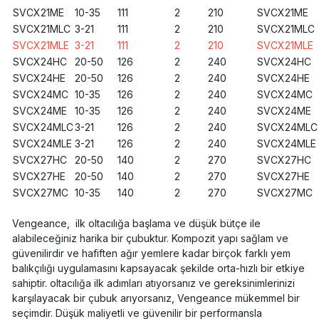
SVCX21ME
10-35
111
2
210
SVCX21ME
SVCX21MLC
3-21
111
2
210
SVCX21MLC
SVCX21MLE
3-21
111
2
210
SVCX21MLE
SVCX24HC
20-50
126
2
240
SVCX24HC
SVCX24HE
20-50
126
2
240
SVCX24HE
SVCX24MC
10-35
126
2
240
SVCX24MC
SVCX24ME
10-35
126
2
240
SVCX24ME
SVCX24MLC
3-21
126
2
240
SVCX24MLC
SVCX24MLE
3-21
126
2
240
SVCX24MLE
SVCX27HC
20-50
140
2
270
SVCX27HC
SVCX27HE
20-50
140
2
270
SVCX27HE
SVCX27MC
10-35
140
2
270
SVCX27MC
Vengeance, ilk oltacılığa başlama ve düşük bütçe ile
alabileceğiniz harika bir çubuktur. Kompozit yapı sağlam ve
güvenilirdir ve hafiften ağır yemlere kadar birçok farklı yem
balıkçılığı uygulamasını kapsayacak şekilde orta-hızlı bir etkiye
sahiptir. oltacılığa ilk adımları atıyorsanız ve gereksinimlerinizi
karşılayacak bir çubuk arıyorsanız, Vengeance mükemmel bir
seçimdir. Düşük maliyetli ve güvenilir bir performansla