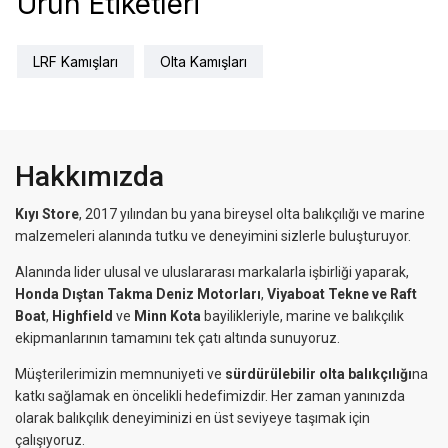
Ürün Etiketleri
LRF Kamışları
Olta Kamışları
Hakkımızda
Kıyı Store
, 2017 yılından bu yana bireysel olta balıkçılığı ve marine
malzemeleri alanında tutku ve deneyimini sizlerle buluşturuyor.
Alanında lider ulusal ve uluslararası markalarla işbirliği yaparak,
Honda Dıştan Takma Deniz Motorları
,
Viyaboat Tekne ve Raft
Boat
,
Highfield
ve
Minn Kota
bayilikleriyle, marine ve balıkçılık
ekipmanlarının tamamını tek çatı altında sunuyoruz.
Müşterilerimizin memnuniyeti ve
sürdürülebilir olta balıkçılığı
na
katkı sağlamak en öncelikli hedefimizdir. Her zaman yanınızda
olarak balıkçılık deneyiminizi en üst seviyeye taşımak için
çalışıyoruz.