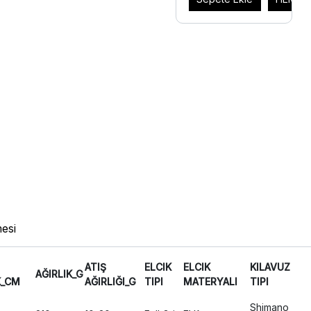
esi
ATIŞ
ELCIK
ELCIK
KILAVUZ
AĞIRLIK_G
K_CM
AĞIRLIĞI_G
TIPI
MATERYALI
TIPI
Shimano