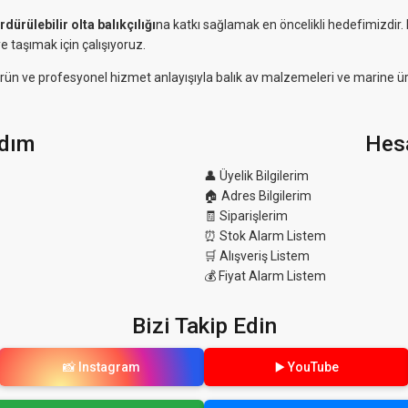
rdürülebilir olta balıkçılığı
na katkı sağlamak en öncelikli hedefimizdir
e taşımak için çalışıyoruz.
eli ürün ve profesyonel hizmet anlayışıyla balık av malzemeleri ve marine ü
dım
Hes
👤 Üyelik Bilgilerim
🏠 Adres Bilgilerim
🧾 Siparişlerim
⏰ Stok Alarm Listem
🛒 Alışveriş Listem
💰 Fiyat Alarm Listem
Bizi Takip Edin
📸 Instagram
▶️ YouTube