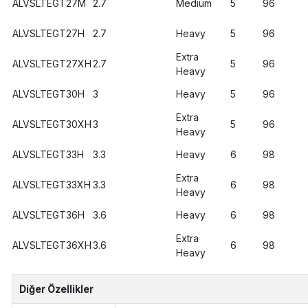
ALVSLTEGT27M
2.7
Medium
5
96
ALVSLTEGT27H
2.7
Heavy
5
96
Extra
ALVSLTEGT27XH
2.7
5
96
Heavy
ALVSLTEGT30H
3
Heavy
5
96
Extra
ALVSLTEGT30XH
3
5
96
Heavy
ALVSLTEGT33H
3.3
Heavy
6
98
Extra
ALVSLTEGT33XH
3.3
6
98
Heavy
ALVSLTEGT36H
3.6
Heavy
6
98
Extra
ALVSLTEGT36XH
3.6
6
98
Heavy
Diğer Özellikler