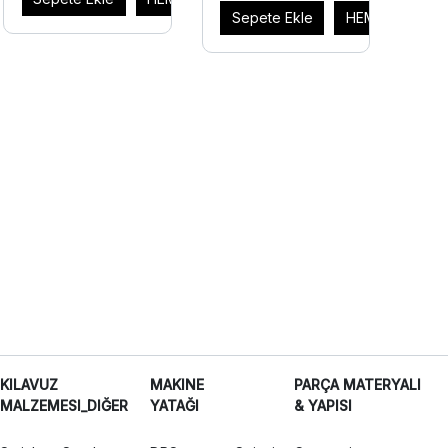
Sepete Ekle
HEMEN AL
KILAVUZ
MAKINE
PARÇA MATERYALI
MALZEMESI_DIĞER
YATAĞI
& YAPISI