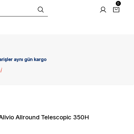
0
arişler aynı gün kargo
i
ivio Allround Telescopic 350H