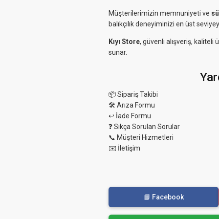
Müşterilerimizin memnuniyeti ve
sü
balıkçılık deneyiminizi en üst seviyey
Kıyı Store
, güvenli alışveriş, kalit
sunar.
Yar
📦 Sipariş Takibi
🛠 Arıza Formu
↩️ İade Formu
❓ Sıkça Sorulan Sorular
📞 Müşteri Hizmetleri
✉️ İletişim
📘 Facebook