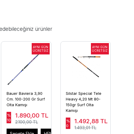
edebileceğiniz ürünler
Bauer Baviera 3,90
Silstar Special Tele
Cm. 100-200 Gr Surf
Heavy 4,20 Mt 80-
Olta Kamışı
150gr Surf Olta
Kamışı
1.890,00
TL
%
10
1.492,88
TL
%
2.100,00 TL
0
1.493,01 TL
AL
Sepete Ekle
HEMEN AL