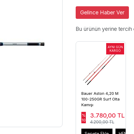
Gelince Haber Ver
Bu ürünün yerine tercih 
Bauer Aston 4,20 M
100-250GR Surf Olta
Kamışı
3.780,00
TL
%
10
4.200,00 TL
Sepete Ekle
HEMEN 