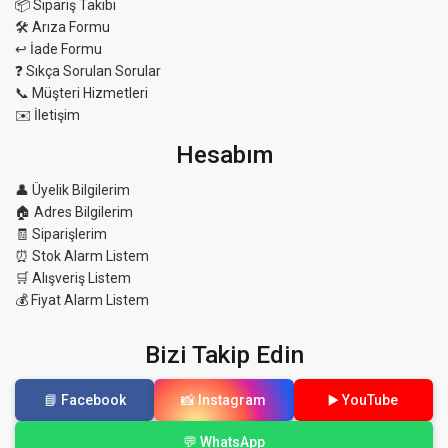
📦 Sipariş Takibi
🛠 Arıza Formu
↩️ İade Formu
❓ Sıkça Sorulan Sorular
📞 Müşteri Hizmetleri
✉️ İletişim
Hesabım
👤 Üyelik Bilgilerim
🏠 Adres Bilgilerim
🧾 Siparişlerim
⏰ Stok Alarm Listem
🛒 Alışveriş Listem
💰 Fiyat Alarm Listem
Bizi Takip Edin
📘 Facebook
📸 Instagram
▶️ YouTube
💬 WhatsApp