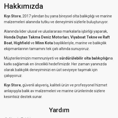
Hakkımızda
Kıyı Store
, 2017 yılından bu yana bireysel olta balıkçılığı ve marine
malzemeleri alanında tutku ve deneyimini sizlerle buluşturuyor.
Alanında lider ulusal ve uluslararası markalarla işbirliği yaparak,
Honda Dıştan Takma Deniz Motorları
,
Viyaboat Tekne ve Raft
Boat
,
Highfield
ve
Minn Kota
bayilikleriyle, marine ve balıkçılık
ekipmanlarının tamamını tek çatı altında sunuyoruz.
Müşterilerimizin memnuniyeti ve
sürdürülebilir olta balıkçılığı
na
katkı sağlamak en öncelikli hedefimizdir. Her zaman yanınızda
olarak balıkçılık deneyiminizi en üst seviyeye taşımak için
çalışıyoruz.
Kıyı Store
, güvenli alışveriş, kaliteli ürün ve profesyonel hizmet
anlayışıyla balık av malzemeleri ve marine ürünlerinde sizlere
kesintisiz destek sunar.
Yardım