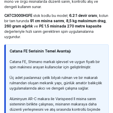
mono ve örgü misinalarda düzenli sarım, kontrollü atış ve
dengeli kullanım sunar.
CATC3000HGFE
stok kodlu bu model;
6.2:1 devir oranı
, kolun
bir tam turunda
91 cm misina sarımı
,
8,5 kg maksimum drag
,
260 gram ağırlık
ve
PE 1.5 misinada 270 metre kapasite
değerleriyle hızlı sarım gerektiren spin uygulamalarına
uygundur.
Catana FE Serisinin Temel Avantajı
Catana FE, Shimano markalı işlevsel ve uygun fiyatlı bir
spin makinesi arayan kullanıcılar için geliştirilmiştir.
Üç adet paslanmaz çelik bilyalı rulman ve bir makaralı
rulmandan oluşan mekanik yapı, günlük amatör balıkçılık
uygulamalarında akıcı ve dengeli çalışma sağlar.
Alüminyum AR-C makara ile Varispeed II misina sarım
sisteminin birlikte çalışması, misinanın makaraya daha
düzenli yerleşmesini ve atış sırasında kontrollü biçimde