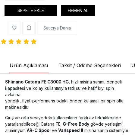
SEPETE EKLE
HEMEN AL
Satıcıya Danış
Ürün Açıklaması
Taksit / Ödeme Seçenekleri
Ü
Shimano Catana FE C3000 HG
, hızlı misina sarımı, dengeli
kapasitesi ve kolay kullanımıyla tatlı su ve hafif kıyı spin
avlarına
yönelik, fiyat-performans odaklı önden kalamalı bir spin olta
makinesidir.
Giriş ve orta seviyedeki kullanıcıların farklı av tekniklerinde
yararlanabileceği Catana FE;
G-Free Body
gövde yerleşimi,
alüminyum
AR-C Spool
ve
Varispeed II
misina sarım sistemiyle