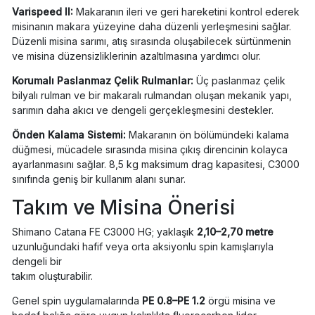
Varispeed II:
Makaranın ileri ve geri hareketini kontrol ederek
misinanın makara yüzeyine daha düzenli yerleşmesini sağlar.
Düzenli misina sarımı, atış sırasında oluşabilecek sürtünmenin
ve misina düzensizliklerinin azaltılmasına yardımcı olur.
Korumalı Paslanmaz Çelik Rulmanlar:
Üç paslanmaz çelik
bilyalı rulman ve bir makaralı rulmandan oluşan mekanik yapı,
sarımın daha akıcı ve dengeli gerçekleşmesini destekler.
Önden Kalama Sistemi:
Makaranın ön bölümündeki kalama
düğmesi, mücadele sırasında misina çıkış direncinin kolayca
ayarlanmasını sağlar. 8,5 kg maksimum drag kapasitesi, C3000
sınıfında geniş bir kullanım alanı sunar.
Takım ve Misina Önerisi
Shimano Catana FE C3000 HG; yaklaşık
2,10–2,70 metre
uzunluğundaki hafif veya orta aksiyonlu spin kamışlarıyla
dengeli bir
takım oluşturabilir.
Genel spin uygulamalarında
PE 0.8–PE 1.2
örgü misina ve