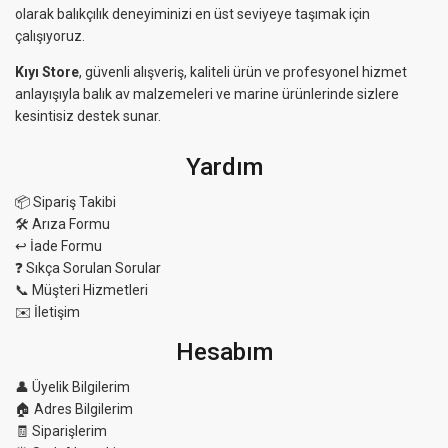
olarak balıkçılık deneyiminizi en üst seviyeye taşımak için
çalışıyoruz.
Kıyı Store
, güvenli alışveriş, kaliteli ürün ve profesyonel hizmet
anlayışıyla balık av malzemeleri ve marine ürünlerinde sizlere
kesintisiz destek sunar.
Yardım
📦 Sipariş Takibi
🛠 Arıza Formu
↩️ İade Formu
❓ Sıkça Sorulan Sorular
📞 Müşteri Hizmetleri
✉️ İletişim
Hesabım
👤 Üyelik Bilgilerim
🏠 Adres Bilgilerim
🧾 Siparişlerim