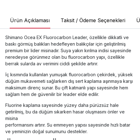
Ürün Açıklaması
Taksit / Ödeme Seçenekleri
Ü
Shimano Ocea EX Fluorocarbon Leader, özellikle dikkatli ve
baskı görmüş balıkları hedefleyen balıkçılar için geliştirilmiş
premium bir lider misinadır. Suya yakın kırılma indisi sayesinde
neredeyse görünmez olan bu fluorocarbon yapı, özellikle
berrak sularda av verimini ciddi şekilde artırır.
İç kısmında kullanılan yumuşak fluorocarbon çekirdek, yüksek
düğüm mukavemeti sağlarken dış sert kaplama aşınmaya karşı
maksimum direnç sunar. Bu çift katmanlı yapı sayesinde hem
sağlam hem de güvenilir bir leader elde edilir.
Fluorine kaplama sayesinde yüzey daha pürüzsüz hale
getirilmiş, bu da düğüm sıkarken hasar oluşmasını önler ve
misina
performansını artırır. Su emmeyen yapısı sayesinde hızlı batar
ve yeminizin doğal sunumunu destekler.