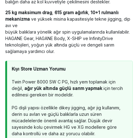
balığın daha az kol kuvvetiyle çekilmesini destekler.
25 kg maksimum drag
,
615 gram ağırlık
,
10+1 rulmanlı
mekanizma
ve yüksek misina kapasitesiyle tekne jigging, dip
avı ve
büyük balıklara yönelik ağır spin uygulamalarında kullanılabilir.
HAGANE Gear, HAGANE Body, X-SHIP ve InfinityDrive
teknolojileri, yoğun yük altında güçlü ve dengeli sarım
sağlamaya yardımcı olur.
Kıyı Store Uzman Yorumu
Twin Power 8000 SW C PG, hızlı yem toplamak için
değil,
ağır yük altında güçlü sarım yapmak
için tercih
edilmesi gereken bir modeldir.
PG dişli yapısı özellikle dikey jigging, ağır jig kullanımı,
derin su avları ve güçlü balıklarla uzun süren
mücadelelerde önemli avantaj sağlar. Düşük devir
sayesinde kolu çevirmek HG ve XG modellere göre
daha kontrollü ve daha az yorucu olabilir.