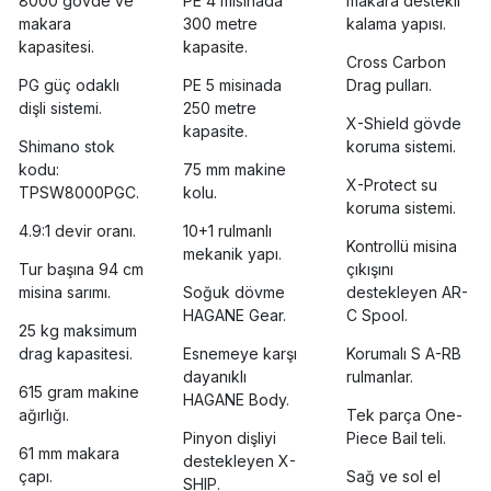
8000 gövde ve
PE 4 misinada
makara destekli
makara
300 metre
kalama yapısı.
kapasitesi.
kapasite.
Cross Carbon
PG güç odaklı
PE 5 misinada
Drag pulları.
dişli sistemi.
250 metre
X-Shield gövde
kapasite.
Shimano stok
koruma sistemi.
kodu:
75 mm makine
X-Protect su
TPSW8000PGC.
kolu.
koruma sistemi.
4.9:1 devir oranı.
10+1 rulmanlı
Kontrollü misina
mekanik yapı.
Tur başına 94 cm
çıkışını
misina sarımı.
Soğuk dövme
destekleyen AR-
HAGANE Gear.
C Spool.
25 kg maksimum
drag kapasitesi.
Esnemeye karşı
Korumalı S A-RB
dayanıklı
rulmanlar.
615 gram makine
HAGANE Body.
ağırlığı.
Tek parça One-
Pinyon dişliyi
Piece Bail teli.
61 mm makara
destekleyen X-
çapı.
Sağ ve sol el
SHIP.