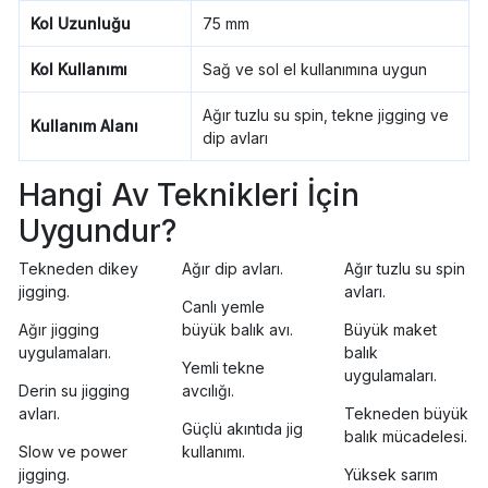
Kol Uzunluğu
75 mm
Kol Kullanımı
Sağ ve sol el kullanımına uygun
Ağır tuzlu su spin, tekne jigging ve
Kullanım Alanı
dip avları
Hangi Av Teknikleri İçin
Uygundur?
Tekneden dikey
Ağır dip avları.
Ağır tuzlu su spin
jigging.
avları.
Canlı yemle
Ağır jigging
büyük balık avı.
Büyük maket
uygulamaları.
balık
Yemli tekne
uygulamaları.
Derin su jigging
avcılığı.
avları.
Tekneden büyük
Güçlü akıntıda jig
balık mücadelesi.
Slow ve power
kullanımı.
jigging.
Yüksek sarım