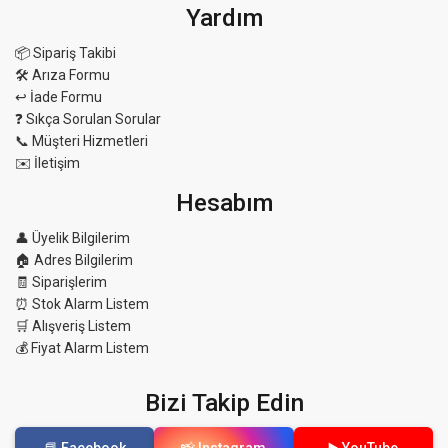
Yardım
📦 Sipariş Takibi
🛠 Arıza Formu
↩️ İade Formu
❓ Sıkça Sorulan Sorular
📞 Müşteri Hizmetleri
✉️ İletişim
Hesabım
👤 Üyelik Bilgilerim
🏠 Adres Bilgilerim
🧾 Siparişlerim
⏰ Stok Alarm Listem
🛒 Alışveriş Listem
💰 Fiyat Alarm Listem
Bizi Takip Edin