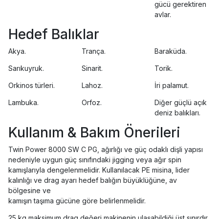
gücü gerektiren
avlar.
Hedef Balıklar
Akya.
Trança.
Baraküda.
Sarıkuyruk.
Sinarit.
Torik.
Orkinos türleri.
Lahoz.
İri palamut.
Lambuka.
Orfoz.
Diğer güçlü açık
deniz balıkları.
Kullanım & Bakım Önerileri
Twin Power 8000 SW C PG, ağırlığı ve güç odaklı dişli yapısı
nedeniyle uygun güç sınıfındaki jigging veya ağır spin
kamışlarıyla dengelenmelidir. Kullanılacak PE misina, lider
kalınlığı ve drag ayarı hedef balığın büyüklüğüne, av
bölgesine ve
kamışın taşıma gücüne göre belirlenmelidir.
25 kg maksimum drag değeri makinenin ulaşabildiği üst sınırdır.