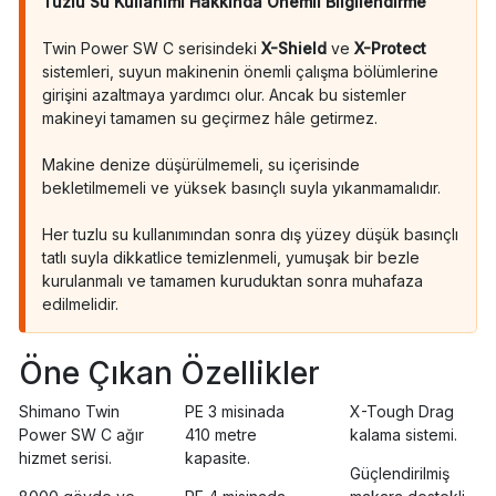
Tuzlu Su Kullanımı Hakkında Önemli Bilgilendirme
Twin Power SW C serisindeki
X-Shield
ve
X-Protect
sistemleri, suyun makinenin önemli çalışma bölümlerine
girişini azaltmaya yardımcı olur. Ancak bu sistemler
makineyi tamamen su geçirmez hâle getirmez.
Makine denize düşürülmemeli, su içerisinde
bekletilmemeli ve yüksek basınçlı suyla yıkanmamalıdır.
Her tuzlu su kullanımından sonra dış yüzey düşük basınçlı
tatlı suyla dikkatlice temizlenmeli, yumuşak bir bezle
kurulanmalı ve tamamen kuruduktan sonra muhafaza
edilmelidir.
Öne Çıkan Özellikler
Shimano Twin
PE 3 misinada
X-Tough Drag
Power SW C ağır
410 metre
kalama sistemi.
hizmet serisi.
kapasite.
Güçlendirilmiş