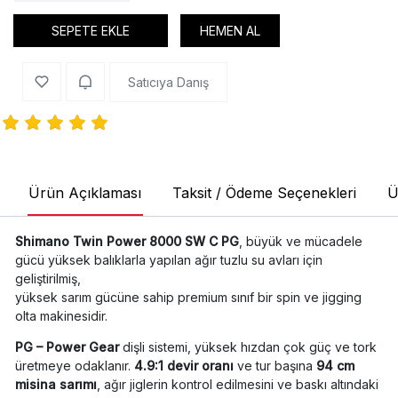
SEPETE EKLE
HEMEN AL
Satıcıya Danış
Ürün Açıklaması
Taksit / Ödeme Seçenekleri
Ü
Shimano Twin Power 8000 SW C PG
, büyük ve mücadele
gücü yüksek balıklarla yapılan ağır tuzlu su avları için
geliştirilmiş,
yüksek sarım gücüne sahip premium sınıf bir spin ve jigging
olta makinesidir.
PG – Power Gear
dişli sistemi, yüksek hızdan çok güç ve tork
üretmeye odaklanır.
4.9:1 devir oranı
ve tur başına
94 cm
misina sarımı
, ağır jiglerin kontrol edilmesini ve baskı altındaki