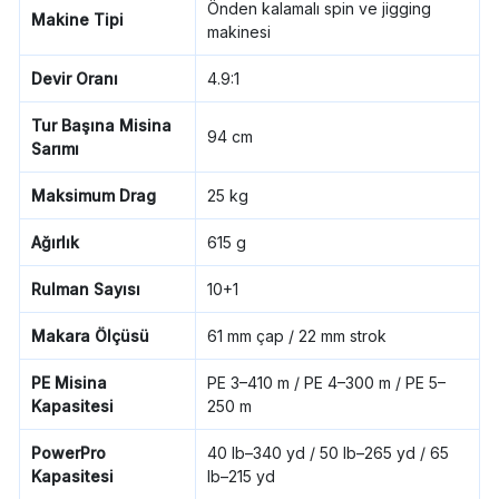
Önden kalamalı spin ve jigging
Makine Tipi
makinesi
Devir Oranı
4.9:1
Tur Başına Misina
94 cm
Sarımı
Maksimum Drag
25 kg
Ağırlık
615 g
Rulman Sayısı
10+1
Makara Ölçüsü
61 mm çap / 22 mm strok
PE Misina
PE 3–410 m / PE 4–300 m / PE 5–
Kapasitesi
250 m
PowerPro
40 lb–340 yd / 50 lb–265 yd / 65
Kapasitesi
lb–215 yd