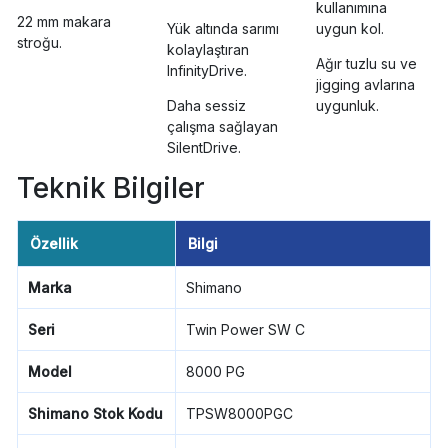
kullanımına
22 mm makara
Yük altında sarımı
uygun kol.
stroğu.
kolaylaştıran
Ağır tuzlu su ve
InfinityDrive.
jigging avlarına
Daha sessiz
uygunluk.
çalışma sağlayan
SilentDrive.
Teknik Bilgiler
Özellik
Bilgi
Marka
Shimano
Seri
Twin Power SW C
Model
8000 PG
Shimano Stok Kodu
TPSW8000PGC