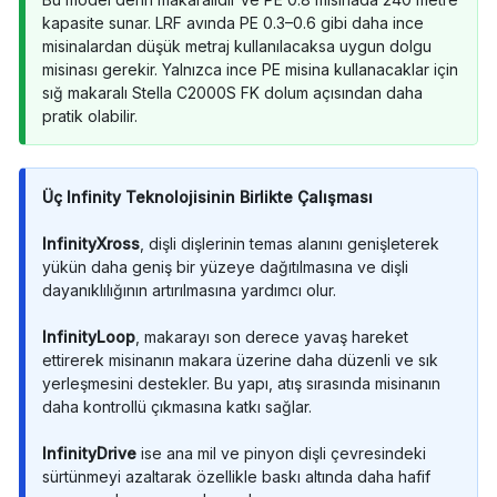
kapasite sunar. LRF avında PE 0.3–0.6 gibi daha ince
misinalardan düşük metraj kullanılacaksa uygun dolgu
misinası gerekir. Yalnızca ince PE misina kullanacaklar için
sığ makaralı Stella C2000S FK dolum açısından daha
pratik olabilir.
Üç Infinity Teknolojisinin Birlikte Çalışması
InfinityXross
, dişli dişlerinin temas alanını genişleterek
yükün daha geniş bir yüzeye dağıtılmasına ve dişli
dayanıklılığının artırılmasına yardımcı olur.
InfinityLoop
, makarayı son derece yavaş hareket
ettirerek misinanın makara üzerine daha düzenli ve sık
yerleşmesini destekler. Bu yapı, atış sırasında misinanın
daha kontrollü çıkmasına katkı sağlar.
InfinityDrive
ise ana mil ve pinyon dişli çevresindeki
sürtünmeyi azaltarak özellikle baskı altında daha hafif