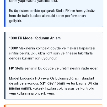
sarım yapılmasına yardımcı olur.
Bu üç sistem birlikte çalışarak Stella FK’nın hem yüksüz
hem de balık baskısı altındaki sarım performansını
geliştirir.
1000 FK Model Kodunun Anlamı
1000:
Makinenin kompakt gövde ve makara kapasitesi
sınıfını belirtir. LRF, ultra light spin ve finesse takımlarla
dengeli kullanım için uygundur.
FK:
Stella serisinin bu gövde ve üretim neslini ifade eder.
Model kodunda HG veya XG bulunmadığı için standart
devirli versiyondur.
5.1:1 devir oranı
ve tur başına
64 cm
misina sarımı
, yüksek hızdan çok hassas ve kontrollü
yem kullanımına öncelik verir.