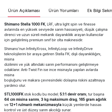
Ürün Açıklaması
Ürün Yorumları
Ek Bilgi Sekm
Shimano Stella 1000 FK
, LRF, ultra light spin ve finesse
avlarında en yüksek seviyede sarım hassasiyeti, düşük çalışma
direnci ve uzun süreli mekanik dayanıklılık arayan kullanıcılar
için geliştirilmiş premium sınıf bir olta makinesidir.
Shimano’nun InfinityXross, InfinityLoop ve InfinityDrive
teknolojilerini bir araya getiren Stella FK; dişli dayanıklılığını,
misina
dizilimini ve yük altındaki sarım performansını geliştirmeye
odaklanır. Anti-Twist Fin ise ince misinayla yapılan avlarda
misina
boşluğunu ve makara çevresindeki dolaşma riskini azaltmaya
yardımcı olur.
STL1000FK
stok kodlu bu model;
5.1:1 devir oranı
, tur başına
64 cm misina sarımı
,
3 kg maksimum drag
,
165 gram ağırlık
ve
12+1 rulmanlı mekanizmasıyla
küçük yemlerde hassas
kontrol ve üst düzey sarım akıcılığı sunar.