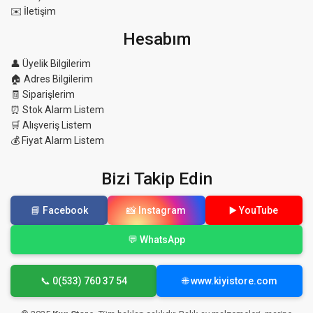
✉️ İletişim
Hesabım
👤 Üyelik Bilgilerim
🏠 Adres Bilgilerim
🧾 Siparişlerim
⏰ Stok Alarm Listem
🛒 Alışveriş Listem
💰 Fiyat Alarm Listem
Bizi Takip Edin
📘 Facebook
📸 Instagram
▶️ YouTube
💬 WhatsApp
📞 0(533) 760 37 54
🌐 www.kiyistore.com