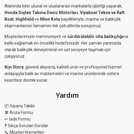
Alanında lider ulusal ve uluslararası markalarla işbirliği yaparak,
Honda Dıştan Takma Deniz Motorları
,
Viyaboat Tekne ve Raft
Boat
,
Highfield
ve
Minn Kota
bayilikleriyle, marine ve balıkçılık
ekipmanlarının tamamını tek çatı altında sunuyoruz.
Müşterilerimizin memnuniyeti ve
sürdürülebilir olta balıkçılığı
na
katkı sağlamak en öncelikli hedefimizdir. Her zaman yanınızda
olarak balıkçılık deneyiminizi en üst seviyeye taşımak için
çalışıyoruz.
Kıyı Store
, güvenli alışveriş, kaliteli ürün ve profesyonel hizmet
anlayışıyla balık av malzemeleri ve marine ürünlerinde sizlere
kesintisiz destek sunar.
Yardım
📦 Sipariş Takibi
🛠 Arıza Formu
↩️ İade Formu
❓ Sıkça Sorulan Sorular
📞 Müşteri Hizmetleri