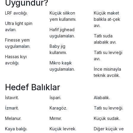
Uygundur?
LRF avcılığı.
Küçük silikon
Küçük maket
yem kullanımı.
balıkla at-çek
Ultra light spin
avı.
avları.
Hafif jighead
uygulamaları.
Tatlı suda
Finesse yem
alabalık avı.
uygulamaları.
Baby jig
kullanımı.
Tatlı su levreği
Hassas kıyı
avı.
avcılığı.
Mikro kaşık
uygulamaları.
İnce misinayla
teknik avcılık.
Hedef Balıklar
İstavrit.
İspari.
Alabalık.
İzmarit.
Karagöz.
Tatlı su levreği.
Melanur.
Mırmır.
Küçük sudak.
Kaya balığı.
Küçük levrek.
Diğer küçük ve