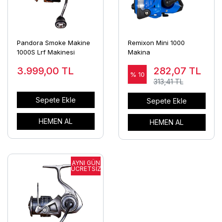
Pandora Smoke Makine
Remixon Mini 1000
1000S Lrf Makinesi
Makina
3.999,00
TL
282,07
TL
% 10
313,41 TL
Sepete Ekle
Sepete Ekle
HEMEN AL
HEMEN AL