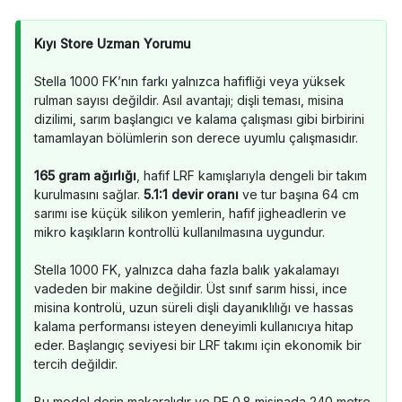
Kıyı Store Uzman Yorumu
Stella 1000 FK’nın farkı yalnızca hafifliği veya yüksek
rulman sayısı değildir. Asıl avantajı; dişli teması, misina
dizilimi, sarım başlangıcı ve kalama çalışması gibi birbirini
tamamlayan bölümlerin son derece uyumlu çalışmasıdır.
165 gram ağırlığı
, hafif LRF kamışlarıyla dengeli bir takım
kurulmasını sağlar.
5.1:1 devir oranı
ve tur başına 64 cm
sarımı ise küçük silikon yemlerin, hafif jigheadlerin ve
mikro kaşıkların kontrollü kullanılmasına uygundur.
Stella 1000 FK, yalnızca daha fazla balık yakalamayı
vadeden bir makine değildir. Üst sınıf sarım hissi, ince
misina kontrolü, uzun süreli dişli dayanıklılığı ve hassas
kalama performansı isteyen deneyimli kullanıcıya hitap
eder. Başlangıç seviyesi bir LRF takımı için ekonomik bir
tercih değildir.
Bu model derin makaralıdır ve PE 0.8 misinada 240 metre