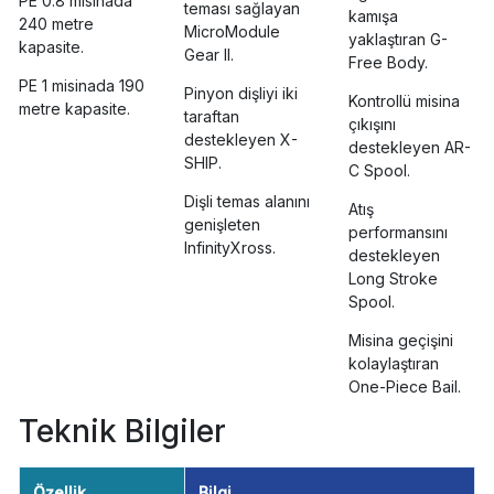
PE 0.8 misinada
teması sağlayan
kamışa
240 metre
MicroModule
yaklaştıran G-
kapasite.
Gear II.
Free Body.
PE 1 misinada 190
Pinyon dişliyi iki
Kontrollü misina
metre kapasite.
taraftan
çıkışını
destekleyen X-
destekleyen AR-
SHIP.
C Spool.
Dişli temas alanını
Atış
genişleten
performansını
InfinityXross.
destekleyen
Long Stroke
Spool.
Misina geçişini
kolaylaştıran
One-Piece Bail.
Teknik Bilgiler
Özellik
Bilgi