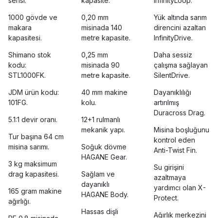
serisi.
kapasite.
InfinityLoop.
1000 gövde ve
0,20 mm
Yük altında sarım
makara
misinada 140
direncini azaltan
kapasitesi.
metre kapasite.
InfinityDrive.
Shimano stok
0,25 mm
Daha sessiz
kodu:
misinada 90
çalışma sağlayan
STL1000FK.
metre kapasite.
SilentDrive.
JDM ürün kodu:
40 mm makine
Dayanıklılığı
101FG.
kolu.
artırılmış
Duracross Drag.
5.1:1 devir oranı.
12+1 rulmanlı
mekanik yapı.
Misina boşluğunu
Tur başına 64 cm
kontrol eden
misina sarımı.
Soğuk dövme
Anti-Twist Fin.
HAGANE Gear.
3 kg maksimum
Su girişini
drag kapasitesi.
Sağlam ve
azaltmaya
dayanıklı
yardımcı olan X-
165 gram makine
HAGANE Body.
Protect.
ağırlığı.
Hassas dişli
Ağırlık merkezini