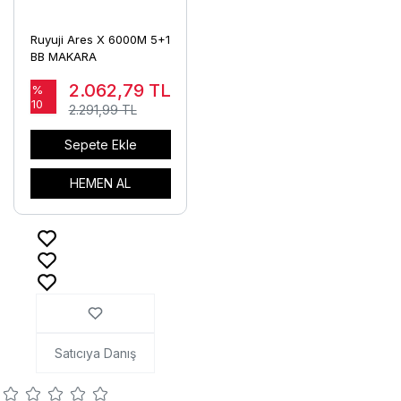
Ruyuji Ares X 6000M 5+1
BB MAKARA
2.062,79
TL
%
10
2.291,99 TL
Sepete Ekle
HEMEN AL
Satıcıya Danış