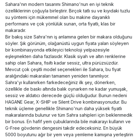
Sahara'nın modern tasarımı Shimano'nun en iyi teknik
özelliklerinin çoğuyla birleştirir. Birçok tatlı su ve kıyıdaki tuzlu
su yöntemi için mükemmel olan bu makine dayanıklı
performans ve çok yönlülük sunan, orta fiyatlı, klas bir
makaradır.
Bir bakış size Sahra'nın iş anlamına gelen bir makara olduğunu
söyler. Şık görünüm, olağanüstü uygun fiyata yalan söyleyen
bir kombinasyonda etkileyici teknoloji yelpazesiyle
eşleşmekten daha fazlasıdır. Klasik siyah ve altın renklerine
sahip olan Sahara, fısıltı kadar sessiz, ultra pürüzsüzdür.
Mevcut çok çeşitli model seçenekleri ile Sahara, bu fiyat
aralığındaki makaraları tamamen yeniden tanımlıyor.
Sahra'yı kullanırken farkedeceğiniz ilk şey, dönerken,
özellikle de baskı altında balık oynarken ne kadar yumuşak,
sessiz ve aldatıcı derecede güçlü olduğudur. Bunun nedeni
HAGANE Gear, X-SHIP ve Silent Drive kombinasyonudur. Bu
teknik üçleme genellikle Shimano'nun daha yüksek fiyatlı
makaralarında bulunur ve tüm Sahra sahipleri için beklenmedik
bir bonus. En hafif yem çubuklarında bile makarayı kullanın ve
G-Free gövdenin dengesini takdir edeceksiniz. En büyük
5000 boyutunu ağır bir yem veya yemleme kamışına yerleştirin