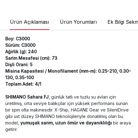
Ürün Açıklaması
Ürün Yorumları
Ek Bilgi Sekm
Boy: C3000
Sürüm: C3000
Ağirlik (g): 240
Sarim Mesafesi (cm): 73
Dişli Orani: 5
Misina Kapasitesi / Monofilament (mm-m): 0.25-210, 0.30-
130, 0.35-100
Toplam Adet: 4/1
SHIMANO Sahara FJ
, günlük tatlı ve tuzlu su avları için
üretilmiş, orta seviye balıkçılar için yüksek performans sunan
bir spin olta makinesidir. X-Ship, HAGANE Gear ve SilentDrive
gibi üst düzey SHIMANO teknolojileriyle donatılmış olan bu
model,
yumuşak sarım, uzun ömür ve dayanıklılığı
bir araya
getirir.