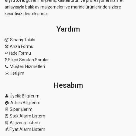
Kıyı Store
, güvenli alışveriş, kaliteli ürün ve profesyonel hizmet
anlayışıyla balık av malzemeleri ve marine ürünlerinde sizlere
kesintisiz destek sunar.
Yardım
📦 Sipariş Takibi
🛠 Arıza Formu
↩️ İade Formu
❓ Sıkça Sorulan Sorular
📞 Müşteri Hizmetleri
✉️ İletişim
Hesabım
👤 Üyelik Bilgilerim
🏠 Adres Bilgilerim
🧾 Siparişlerim
⏰ Stok Alarm Listem
🛒 Alışveriş Listem
💰 Fiyat Alarm Listem