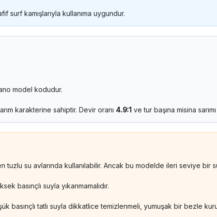
fif surf kamışlarıyla kullanıma uygundur.
imano model kodudur.
rım karakterine sahiptir. Devir oranı
4.9:1
ve tur başına misina sarım
tuzlu su avlarında kullanılabilir. Ancak bu modelde ileri seviye bir
ksek basınçlı suyla yıkanmamalıdır.
şük basınçlı tatlı suyla dikkatlice temizlenmeli, yumuşak bir bezle 