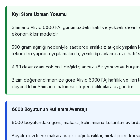
Kıyı Store Uzman Yorumu
Shimano Alivio 6000 FA, günümüzdeki hafif ve yüksek devirli sh
ekonomik bir modeldir.
590 gram ağırlığı nedeniyle saatlerce aralıksız at-çek yapılan kla
tekneden yapılan uygulamalarda, yemli dip avlarında ve hafif su
4.9:1 devir oranı çok hızlı değildir; ancak ağır yem veya kurşun
Bizim değerlendirmemize göre Alivio 6000 FA; hafiflik ve ileri t
dayanıklı bir Shimano makinesi isteyen balıkçılara uygundur.
6000 Boyutunun Kullanım Avantajı
6000 boyutundaki geniş makara, kalın misina kullanılan avlarda
Büyük gövde ve makara yapısı; ağır kaşıklar, metal jigler, kurşu