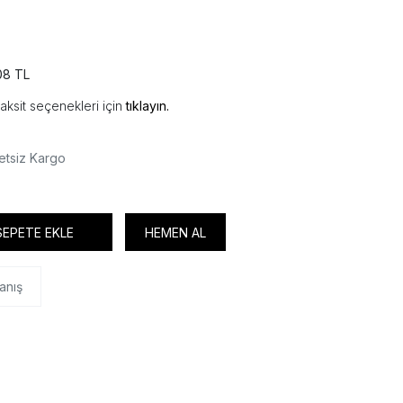
08 TL
aksit seçenekleri için
tıklayın.
etsiz Kargo
SEPETE EKLE
HEMEN AL
anış