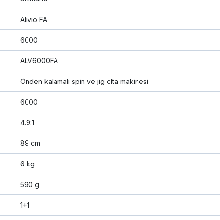
Alivio FA
6000
ALV6000FA
Önden kalamalı spin ve jig olta makinesi
6000
4.9:1
89 cm
6 kg
590 g
1+1