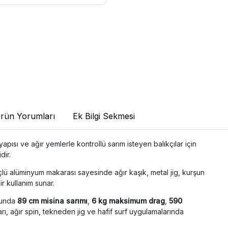
rün Yorumları
Ek Bilgi Sekmesi
pısı ve ağır yemlerle kontrollü sarım isteyen balıkçılar için
dir.
ü alüminyum makarası sayesinde ağır kaşık, metal jig, kurşun
ir kullanım sunar.
urunda
89 cm misina sarımı
,
6 kg maksimum drag
,
590
arı, ağır spin, tekneden jig ve hafif surf uygulamalarında