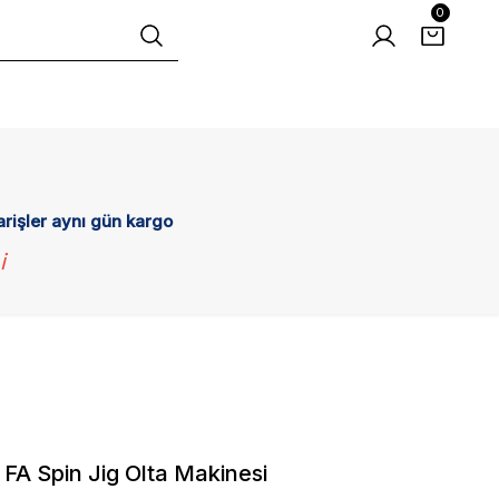
0
arişler aynı gün kargo
i
FA Spin Jig Olta Makinesi