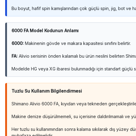
Bu boyut, hafif spin kamışlarından çok güçlü spin, jig, bot ve ha
6000 FA Model Kodunun Anlamı
6000:
Makinenin gövde ve makara kapasitesi sınıfını belirtir.
FA:
Alivio serisinin önden kalamalı bu ürün neslini belirten Sh
Modelde HG veya XG ibaresi bulunmadığı için standart güçlü sa
Tuzlu Su Kullanım Bilgilendirmesi
Shimano Alivio 6000 FA, kıyıdan veya tekneden gerçekleştirilen 
Makine denize düşürülmemeli, su içerisine daldırılmamalı ve yü
Her tuzlu su kullanımından sonra kalama sıkılarak dış yüzey dü
muhafaza edilmelidir.