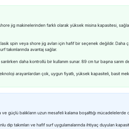
ore jig makinelerinden farklı olarak yüksek misina kapasitesi, sağlam
sik spin veya shore jig avları için hafif bir seçenek değildir. Daha çok
rf takımlarında avantaj sağlar.
 sarılırken daha kontrollü bir kullanım sunar. 89 cm tur başına sarım d
eknoloji arayanlardan çok, uygun fiyatlı, yüksek kapasiteli, basit meka
 ve güçlü balıkların uzun mesafeli kalama boşalttığı mücadelelerde d
nlu dip takımları ve hafif surf uygulamalarında ihtiyaç duyulan kapasi