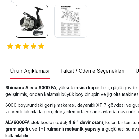
Ürün Açıklaması
Taksit / Ödeme Seçenekleri
Ü
Shimano Alivio 6000 FA
, yüksek misina kapasitesi, güçlü gövde ya
geliştirilmiş, önden kalamalı büyük boy bir spin ve jig olta makinesi
6000 boyutundaki geniş makarası, dayanıklı XT-7 gövdesi ve güçl
ve yemli takımlarla gerçekleştirilen orta ve ağır avlarda güvenilir b
ALV6000FA
stok kodlu model;
4.9:1 devir oranı
, kolun bir tam t
gram ağırlık
ve
1+1 rulmanlı mekanik yapısıyla
güçlü tatlı su avl
kullanılabilir.