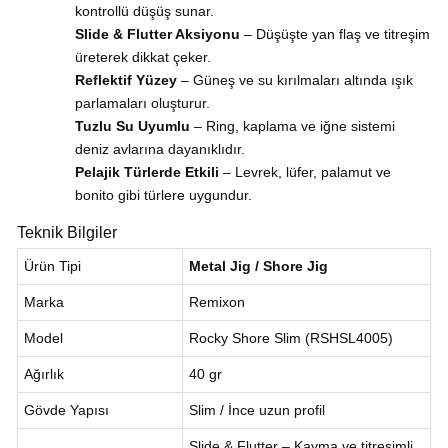
kontrollü düşüş sunar.
Slide & Flutter Aksiyonu
– Düşüşte yan flaş ve titreşim
üreterek dikkat çeker.
Reflektif Yüzey
– Güneş ve su kırılmaları altında ışık
parlamaları oluşturur.
Tuzlu Su Uyumlu
– Ring, kaplama ve iğne sistemi
deniz avlarına dayanıklıdır.
Pelajik Türlerde Etkili
– Levrek, lüfer, palamut ve
bonito gibi türlere uygundur.
Teknik Bilgiler
Ürün Tipi
Metal Jig / Shore Jig
Marka
Remixon
Model
Rocky Shore Slim (RSHSL4005)
Ağırlık
40 gr
Gövde Yapısı
Slim / İnce uzun profil
Slide & Flutter – Kayma ve titreşimli