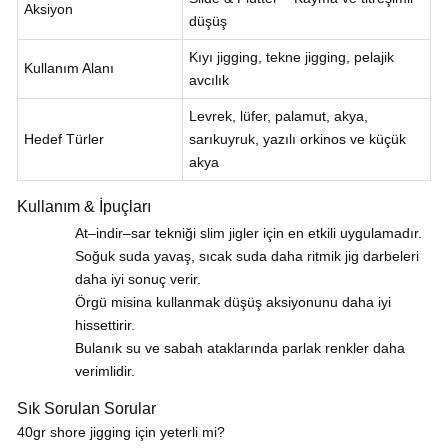
Aksiyon
düşüş
Kıyı jigging, tekne jigging, pelajik
Kullanım Alanı
avcılık
Levrek, lüfer, palamut, akya,
Hedef Türler
sarıkuyruk, yazılı orkinos ve küçük
akya
Kullanım & İpuçları
At–indir–sar tekniği slim jigler için en etkili uygulamadır.
Soğuk suda yavaş, sıcak suda daha ritmik jig darbeleri
daha iyi sonuç verir.
Örgü misina kullanmak düşüş aksiyonunu daha iyi
hissettirir.
Bulanık su ve sabah ataklarında parlak renkler daha
verimlidir.
Sık Sorulan Sorular
40gr shore jigging için yeterli mi?