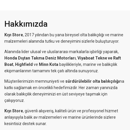
Hakkımızda
Kıyı Store
, 2017 yılından bu yana bireysel olta balıkçılığı ve marine
malzemeleri alanında tutku ve deneyimini sizlerle buluşturuyor.
Alanında lider ulusal ve uluslararası markalarla işbirliği yaparak,
Honda Dıştan Takma Deniz Motorları
,
Viyaboat Tekne ve Raft
Boat
,
Highfield
ve
Minn Kota
bayilikleriyle, marine ve balıkçılık
ekipmanlarının tamamını tek çatı altında sunuyoruz.
Müşterilerimizin memnuniyeti ve
sürdürülebilir olta balıkçılığı
na
katkı sağlamak en öncelikli hedefimizdir. Her zaman yanınızda
olarak balıkçılık deneyiminizi en üst seviyeye taşımak için
çalışıyoruz.
Kıyı Store
, güvenli alışveriş, kaliteli ürün ve profesyonel hizmet
anlayışıyla balık av malzemeleri ve marine ürünlerinde sizlere
kesintisiz destek sunar.