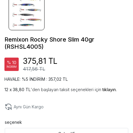
Remixon Rocky Shore Slim 40gr
(RSHSL4005)
375,81 TL
% 10
İNDİRİM
417,56 TL
HAVALE: %5 İNDİRİM : 357,02 TL
38,80 TL
'den başlayan taksit seçenekleri için
tıklayın.
Aynı Gün Kargo
seçenek