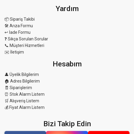
Yardım
📦 Sipariş Takibi
🛠 Arıza Formu
↩️ İade Formu
❓ Sıkça Sorulan Sorular
📞 Müşteri Hizmetleri
✉️ İletişim
Hesabım
👤 Üyelik Bilgilerim
🏠 Adres Bilgilerim
🧾 Siparişlerim
⏰ Stok Alarm Listem
🛒 Alışveriş Listem
💰 Fiyat Alarm Listem
Bizi Takip Edin