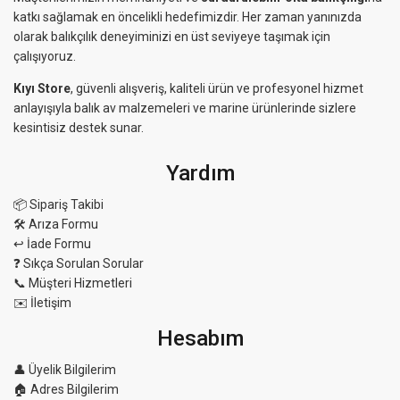
katkı sağlamak en öncelikli hedefimizdir. Her zaman yanınızda
olarak balıkçılık deneyiminizi en üst seviyeye taşımak için
çalışıyoruz.
Kıyı Store
, güvenli alışveriş, kaliteli ürün ve profesyonel hizmet
anlayışıyla balık av malzemeleri ve marine ürünlerinde sizlere
kesintisiz destek sunar.
Yardım
📦 Sipariş Takibi
🛠 Arıza Formu
↩️ İade Formu
❓ Sıkça Sorulan Sorular
📞 Müşteri Hizmetleri
✉️ İletişim
Hesabım
👤 Üyelik Bilgilerim
🏠 Adres Bilgilerim