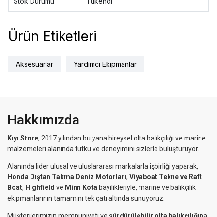
Stok Durumu
Tükendi
Ürün Etiketleri
Aksesuarlar
Yardımcı Ekipmanlar
Hakkımızda
Kıyı Store
, 2017 yılından bu yana bireysel olta balıkçılığı ve marine
malzemeleri alanında tutku ve deneyimini sizlerle buluşturuyor.
Alanında lider ulusal ve uluslararası markalarla işbirliği yaparak,
Honda Dıştan Takma Deniz Motorları
,
Viyaboat Tekne ve Raft
Boat
,
Highfield
ve
Minn Kota
bayilikleriyle, marine ve balıkçılık
ekipmanlarının tamamını tek çatı altında sunuyoruz.
Müşterilerimizin memnuniyeti ve
sürdürülebilir olta balıkçılığı
na