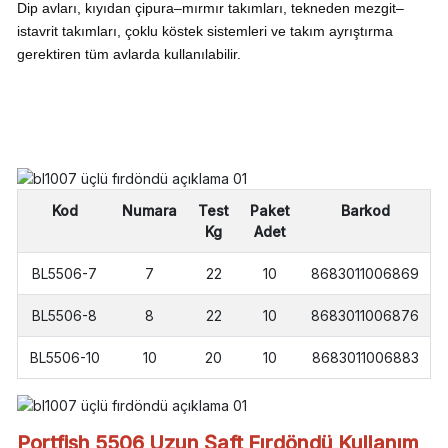
Dip avları, kıyıdan çipura–mırmır takımları, tekneden mezgit–
istavrit takımları, çoklu köstek sistemleri ve takım ayrıştırma
gerektiren tüm avlarda kullanılabilir.
Kod
Numara
Test
Paket
Barkod
Kg
Adet
BL5506-7
7
22
10
8683011006869
BL5506-8
8
22
10
8683011006876
BL5506-10
10
20
10
8683011006883
Portfish 5506 Uzun Şaft Fırdöndü Kullanım