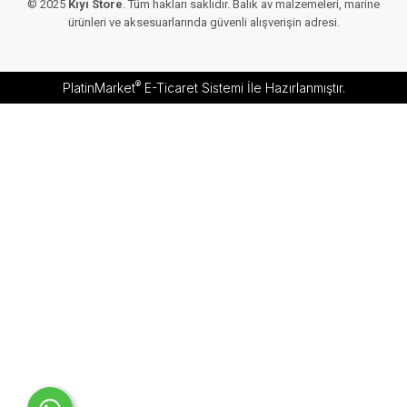
© 2025
Kıyı Store
. Tüm hakları saklıdır. Balık av malzemeleri, marine
ürünleri ve aksesuarlarında güvenli alışverişin adresi.
®
PlatinMarket
E-Ticaret Sistemi
İle Hazırlanmıştır.