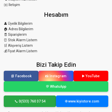
✉️ İletişim
Hesabım
👤 Üyelik Bilgilerim
🏠 Adres Bilgilerim
🧾 Siparişlerim
⏰ Stok Alarm Listem
🛒 Alışveriş Listem
💰 Fiyat Alarm Listem
Bizi Takip Edin
📘 Facebook
📸 Instagram
▶️ YouTube
💬 WhatsApp
📞 0(533) 760 37 54
🌐 www.kiyistore.com