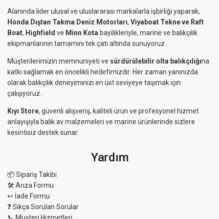
Alanında lider ulusal ve uluslararası markalarla işbirliği yaparak,
Honda Dıştan Takma Deniz Motorları
,
Viyaboat Tekne ve Raft
Boat
,
Highfield
ve
Minn Kota
bayilikleriyle, marine ve balıkçılık
ekipmanlarının tamamını tek çatı altında sunuyoruz.
Müşterilerimizin memnuniyeti ve
sürdürülebilir olta balıkçılığı
na
katkı sağlamak en öncelikli hedefimizdir. Her zaman yanınızda
olarak balıkçılık deneyiminizi en üst seviyeye taşımak için
çalışıyoruz.
Kıyı Store
, güvenli alışveriş, kaliteli ürün ve profesyonel hizmet
anlayışıyla balık av malzemeleri ve marine ürünlerinde sizlere
kesintisiz destek sunar.
Yardım
📦 Sipariş Takibi
🛠 Arıza Formu
↩️ İade Formu
❓ Sıkça Sorulan Sorular
📞 Müşteri Hizmetleri