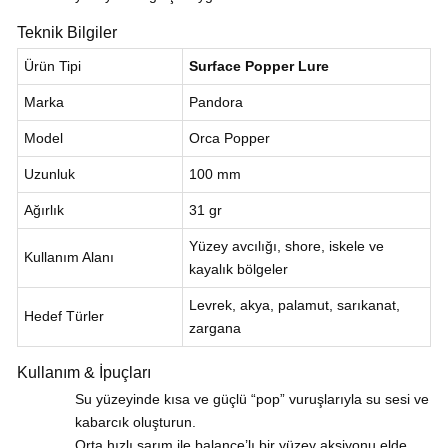
Teknik Bilgiler
Ürün Tipi
Surface Popper Lure
Marka
Pandora
Model
Orca Popper
Uzunluk
100 mm
Ağırlık
31 gr
Yüzey avcılığı, shore, iskele ve
Kullanım Alanı
kayalık bölgeler
Levrek, akya, palamut, sarıkanat,
Hedef Türler
zargana
Kullanım & İpuçları
Su yüzeyinde kısa ve güçlü “pop” vuruşlarıyla su sesi ve
kabarcık oluşturun.
Orta hızlı sarım ile balance’lı bir yüzey aksiyonu elde