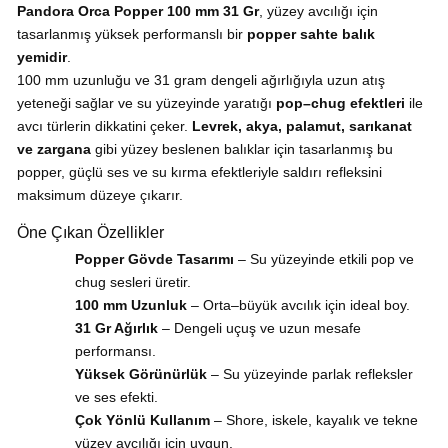
Pandora Orca Popper 100 mm 31 Gr
, yüzey avcılığı için
tasarlanmış yüksek performanslı bir
popper sahte balık
yemidir
.
100 mm uzunluğu ve 31 gram dengeli ağırlığıyla uzun atış
yeteneği sağlar ve su yüzeyinde yaratığı
pop–chug efektleri
ile
avcı türlerin dikkatini çeker.
Levrek, akya, palamut, sarıkanat
ve zargana
gibi yüzey beslenen balıklar için tasarlanmış bu
popper, güçlü ses ve su kırma efektleriyle saldırı refleksini
maksimum düzeye çıkarır.
Öne Çıkan Özellikler
Popper Gövde Tasarımı
– Su yüzeyinde etkili pop ve
chug sesleri üretir.
100 mm Uzunluk
– Orta–büyük avcılık için ideal boy.
31 Gr Ağırlık
– Dengeli uçuş ve uzun mesafe
performansı.
Yüksek Görünürlük
– Su yüzeyinde parlak refleksler
ve ses efekti.
Çok Yönlü Kullanım
– Shore, iskele, kayalık ve tekne
yüzey avcılığı için uygun.