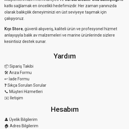
katkı sağlamak en öncelikli hedefimizdir. Her zaman yanınızda
olarak balıkçılık deneyiminizi en üst seviyeye taşımak için
çalışıyoruz.
Kıyı Store
, güvenli alışveriş, kaliteli ürün ve profesyonel hizmet
anlayışıyla balık av malzemeleri ve marine ürünlerinde sizlere
kesintisiz destek sunar.
Yardım
📦 Sipariş Takibi
🛠 Arıza Formu
↩️ İade Formu
❓ Sıkça Sorulan Sorular
📞 Müşteri Hizmetleri
✉️ İletişim
Hesabım
👤 Üyelik Bilgilerim
🏠 Adres Bilgilerim