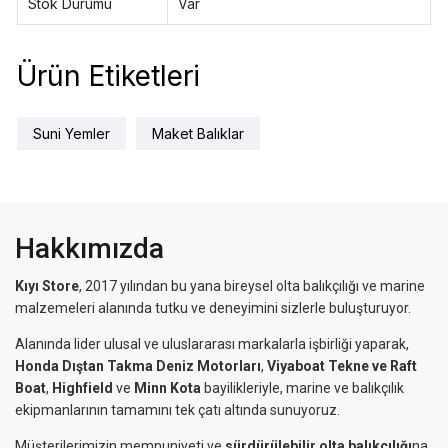
Stok Durumu
Var
Ürün Etiketleri
Suni Yemler
Maket Balıklar
Hakkımızda
Kıyı Store
, 2017 yılından bu yana bireysel olta balıkçılığı ve marine
malzemeleri alanında tutku ve deneyimini sizlerle buluşturuyor.
Alanında lider ulusal ve uluslararası markalarla işbirliği yaparak,
Honda Dıştan Takma Deniz Motorları
,
Viyaboat Tekne ve Raft
Boat
,
Highfield
ve
Minn Kota
bayilikleriyle, marine ve balıkçılık
ekipmanlarının tamamını tek çatı altında sunuyoruz.
Müşterilerimizin memnuniyeti ve
sürdürülebilir olta balıkçılığı
na