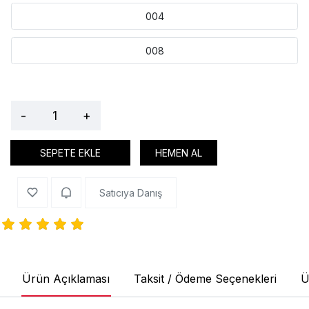
004
008
-
+
SEPETE EKLE
HEMEN AL
Satıcıya Danış
Ürün Açıklaması
Taksit / Ödeme Seçenekleri
Ü