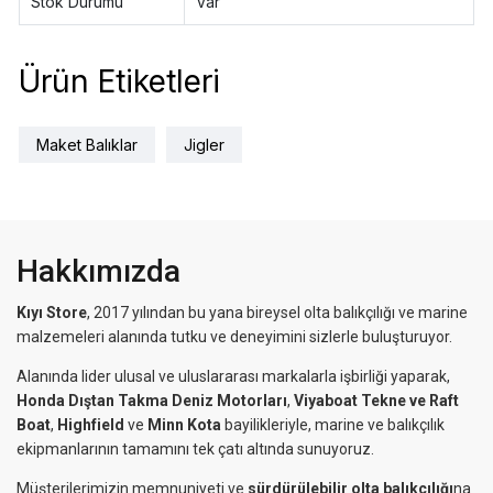
Stok Durumu
Var
Ürün Etiketleri
Maket Balıklar
Jigler
Hakkımızda
Kıyı Store
, 2017 yılından bu yana bireysel olta balıkçılığı ve marine
malzemeleri alanında tutku ve deneyimini sizlerle buluşturuyor.
Alanında lider ulusal ve uluslararası markalarla işbirliği yaparak,
Honda Dıştan Takma Deniz Motorları
,
Viyaboat Tekne ve Raft
Boat
,
Highfield
ve
Minn Kota
bayilikleriyle, marine ve balıkçılık
ekipmanlarının tamamını tek çatı altında sunuyoruz.
Müşterilerimizin memnuniyeti ve
sürdürülebilir olta balıkçılığı
na