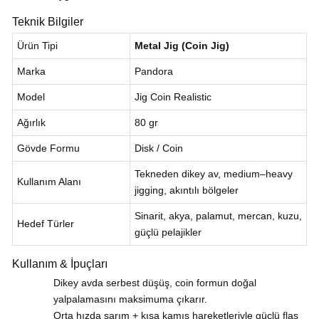
Teknik Bilgiler
Ürün Tipi
Metal Jig (Coin Jig)
Marka
Pandora
Model
Jig Coin Realistic
Ağırlık
80 gr
Gövde Formu
Disk / Coin
Tekneden dikey av, medium–heavy
Kullanım Alanı
jigging, akıntılı bölgeler
Sinarit, akya, palamut, mercan, kuzu,
Hedef Türler
güçlü pelajikler
Kullanım & İpuçları
Dikey avda serbest düşüş, coin formun doğal
yalpalamasını maksimuma çıkarır.
Orta hızda sarım + kısa kamış hareketleriyle güçlü flaş