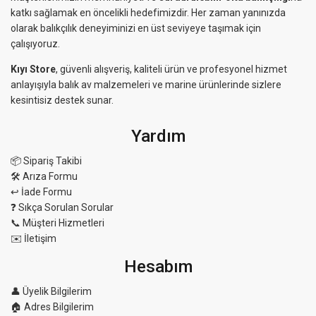
katkı sağlamak en öncelikli hedefimizdir. Her zaman yanınızda
olarak balıkçılık deneyiminizi en üst seviyeye taşımak için
çalışıyoruz.
Kıyı Store
, güvenli alışveriş, kaliteli ürün ve profesyonel hizmet
anlayışıyla balık av malzemeleri ve marine ürünlerinde sizlere
kesintisiz destek sunar.
Yardım
📦 Sipariş Takibi
🛠 Arıza Formu
↩️ İade Formu
❓ Sıkça Sorulan Sorular
📞 Müşteri Hizmetleri
✉️ İletişim
Hesabım
👤 Üyelik Bilgilerim
🏠 Adres Bilgilerim