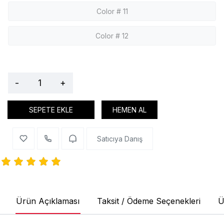
Color # 11
Color # 12
-
+
SEPETE EKLE
HEMEN AL
Satıcıya Danış
Ürün Açıklaması
Taksit / Ödeme Seçenekleri
Ü