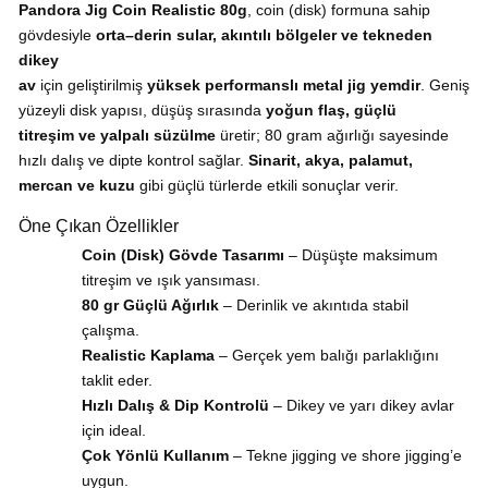
Pandora Jig Coin Realistic 80g
, coin (disk) formuna sahip
gövdesiyle
orta–derin sular, akıntılı bölgeler ve tekneden
dikey
av
için geliştirilmiş
yüksek performanslı metal jig yemdir
. Geniş
yüzeyli disk yapısı, düşüş sırasında
yoğun flaş, güçlü
titreşim ve yalpalı süzülme
üretir; 80 gram ağırlığı sayesinde
hızlı dalış ve dipte kontrol sağlar.
Sinarit, akya, palamut,
mercan ve kuzu
gibi güçlü türlerde etkili sonuçlar verir.
Öne Çıkan Özellikler
Coin (Disk) Gövde Tasarımı
– Düşüşte maksimum
titreşim ve ışık yansıması.
80 gr Güçlü Ağırlık
– Derinlik ve akıntıda stabil
çalışma.
Realistic Kaplama
– Gerçek yem balığı parlaklığını
taklit eder.
Hızlı Dalış & Dip Kontrolü
– Dikey ve yarı dikey avlar
için ideal.
Çok Yönlü Kullanım
– Tekne jigging ve shore jigging’e
uygun.