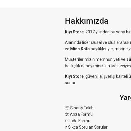
Hakkımızda
Kıyı Store
, 2017 yılından bu yana bi
Alanında lider ulusal ve uluslararası 
ve
Minn Kota
bayilikleriyle, marine 
Müşterilerimizin memnuniyeti ve
sü
balıkçılık deneyiminizi en üst seviyey
Kıyı Store
, güvenli alışveriş, kalit
sunar.
Yar
📦 Sipariş Takibi
🛠 Arıza Formu
↩️ İade Formu
❓ Sıkça Sorulan Sorular