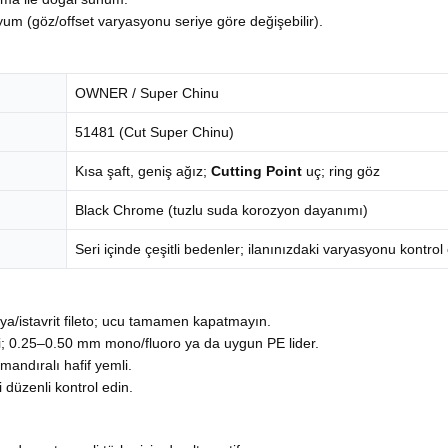
yum (göz/offset varyasyonu seriye göre değişebilir).
OWNER / Super Chinu
51481 (Cut Super Chinu)
Kısa şaft, geniş ağız;
Cutting Point
uç; ring göz
Black Chrome (tuzlu suda korozyon dayanımı)
Seri içinde çeşitli bedenler; ilanınızdaki varyasyonu kontrol 
ya/istavrit fileto; ucu tamamen kapatmayın.
i; 0.25–0.50 mm mono/fluoro ya da uygun PE lider.
mandıralı hafif yemli.
 düzenli kontrol edin.