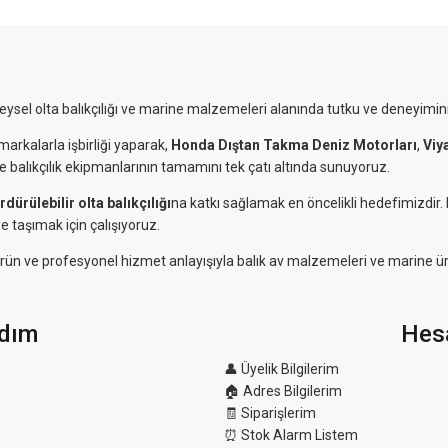
reysel olta balıkçılığı ve marine malzemeleri alanında tutku ve deneyimini
markalarla işbirliği yaparak,
Honda Dıştan Takma Deniz Motorları
,
Viy
ve balıkçılık ekipmanlarının tamamını tek çatı altında sunuyoruz.
rdürülebilir olta balıkçılığı
na katkı sağlamak en öncelikli hedefimizdir
e taşımak için çalışıyoruz.
eli ürün ve profesyonel hizmet anlayışıyla balık av malzemeleri ve marine ü
dım
Hes
👤 Üyelik Bilgilerim
🏠 Adres Bilgilerim
🧾 Siparişlerim
⏰ Stok Alarm Listem