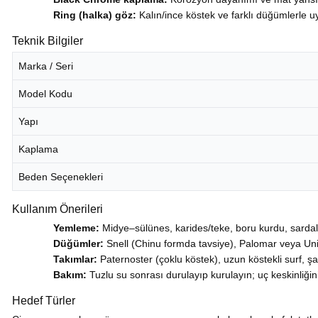
Ring (halka) göz:
Kalın/ince köstek ve farklı düğümlerle u
Teknik Bilgiler
Marka / Seri
Model Kodu
Yapı
Kaplama
Beden Seçenekleri
Kullanım Önerileri
Yemleme:
Midye–sülünes, karides/teke, boru kurdu, sardal
Düğümler:
Snell (Chinu formda tavsiye), Palomar veya Un
Takımlar:
Paternoster (çoklu köstek), uzun köstekli surf, şa
Bakım:
Tuzlu su sonrası durulayıp kurulayın; uç keskinliğini
Hedef Türler