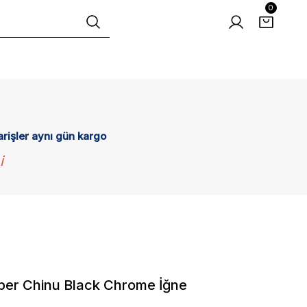
0
arişler aynı gün kargo
i
per Chinu Black Chrome İğne