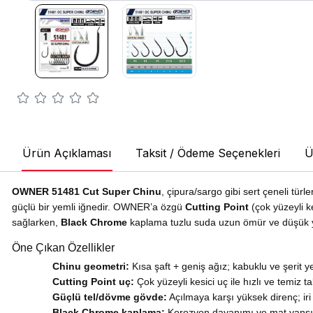
Ürün Açıklaması
Taksit / Ödeme Seçenekleri
Ü
OWNER 51481 Cut Super Chinu
, çipura/sargo gibi sert çeneli türler
güçlü bir yemli iğnedir. OWNER’a özgü
Cutting Point
(çok yüzeyli ke
sağlarken,
Black Chrome
kaplama tuzlu suda uzun ömür ve düşük 
Öne Çıkan Özellikler
Chinu geometri:
Kısa şaft + geniş ağız; kabuklu ve şerit
Cutting Point uç:
Çok yüzeyli kesici uç ile hızlı ve temiz 
Güçlü tel/dövme gövde:
Açılmaya karşı yüksek direnç; iri
Black Chrome kaplama:
Korozyon dayanımı ve mat yansı