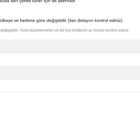
da sert çeneli türler için de alternatif.
ye ve bedene göre değişebilir (ilan detayını kontrol ediniz).
eğişebilir. Yerel düzenlemeleri ve tür boy limitlerini av öncesi kontrol ediniz.