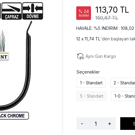
113,70 TL
% 24
İNDİRİM
150,67 TL
HAVALE: %5 İNDİRİM : 108,02
11,74 TL
'den başlayan tak
Aynı Gün Kargo
Seçenekler
1 - Standart
2 - Standar
5 - Standart
1-0 - Stan
-
+