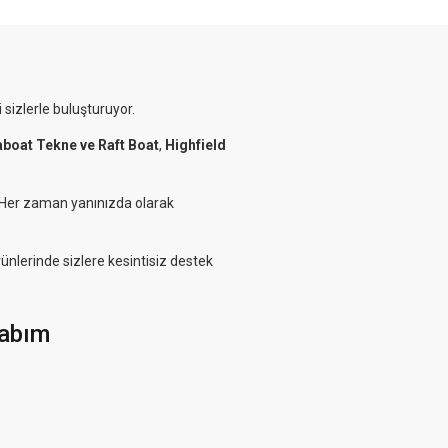
 sizlerle buluşturuyor.
aboat Tekne ve Raft Boat
,
Highfield
. Her zaman yanınızda olarak
rünlerinde sizlere kesintisiz destek
abım