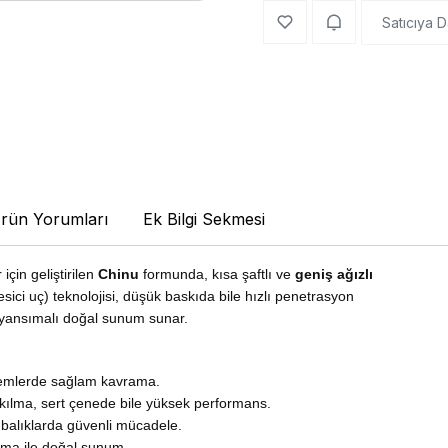
Satıcıya D
rün Yorumları
Ek Bilgi Sekmesi
 için geliştirilen
Chinu
formunda, kısa şaftlı ve
geniş ağızlı
sici uç) teknolojisi, düşük baskıda bile hızlı penetrasyon
yansımalı doğal sunum sunar.
 yemlerde sağlam kavrama.
takılma, sert çenede bile yüksek performans.
 balıklarda güvenli mücadele.
ma ile doğal sunum.