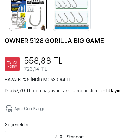
OWNER 5128 GORILLA BIG GAME
558,88 TL
% 22
İNDİRİM
723,14 TL
HAVALE: %5 İNDİRİM : 530,94 TL
57,70 TL
'den başlayan taksit seçenekleri için
tıklayın.
Aynı Gün Kargo
Seçenekler
3-0 - Standart