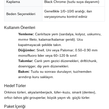
Kaplama
Black Chrome (tuzlu suya dayanım)
Genellikle 1/0–10/0 aralığı; ilan
Beden Seçenekleri
varyasyonunu kontrol ediniz
Kullanım Önerileri
Yemleme:
Canlı/taze yem (sardalya, kolyoz, uskumru,
mırmır fileto, kalamar/kalamar şeridi). Ucu
kapatmayacak şekilde takın.
Düğümler:
Snell, Uni veya Palomar; 0.50–0.90 mm
mono/fluoro lider veya 60–120 lb sınıf.
Takımlar:
Canlı yem gezici düzenekleri, drift/chunk,
downrigger, dip yem düzenekleri.
Bakım:
Tuzlu su sonrası durulayın; tuz/nemden
arındırıp kuru saklayın.
Hedef Türler
Orkinos türleri, akya/amberjack, lüfer–kuzu, sinarit (dentex),
orfoz–lahos gibi grouperlar, büyük yayın vb. güçlü türler.
Paket İçeriği