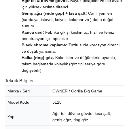
Ağır tel & dövme gövde:
Büyük pelajikler ve dip avları
için yüksek açılma direnci.
Geniş ağız (wide gap) + kısa şaft:
Canlı yemleri
(sardalya, istavrit, kolyoz, kalamar vb.) daha doğal
sunum.
Kanca ucu:
Fabrika çıkışı keskin uç; hızlı ve temiz
penetrasyon için optimize.
Black chrome kaplama:
Tuzlu suda korozyon direnci
ve düşük yansıma.
Halka (ring) göz:
Kalın lider ve düğümlerle uyumlu;
takım bağlamada kolaylık (göz tipi seriye göre
değişebilir).
Teknik Bilgiler
Marka / Seri
OWNER / Gorilla Big Game
Model Kodu
5128
Ağır tel, dövme gövde; kısa şaft,
Yapı
geniş ağız, ring göz