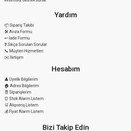
kesintisiz destek sunar.
Yardım
📦 Sipariş Takibi
🛠 Arıza Formu
↩️ İade Formu
❓ Sıkça Sorulan Sorular
📞 Müşteri Hizmetleri
✉️ İletişim
Hesabım
👤 Üyelik Bilgilerim
🏠 Adres Bilgilerim
🧾 Siparişlerim
⏰ Stok Alarm Listem
🛒 Alışveriş Listem
💰 Fiyat Alarm Listem
Bizi Takip Edin