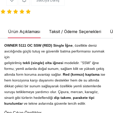
Satıcıya Danış
Ürün Açıklaması
Taksit / Ödeme Seçenekleri
Ü
OWNER 5111 OC SSW (RED) Single İğne
, özellikle deniz
avcılığında güçlü tutuş ve güvenilir batma performansı sunmak
için
geliştirilmiş
tekli (single) olta iğnesi
modelidir. “SSW” iğne
formu; yemli avlarda doğal sunum, sağlam kilit ve yüksek çekiş
altında form koruma avantajı sağlar.
Red (kırmızı) kaplama
ise
hem korozyona karşı dayanımı destekler hem de su altında
dikkat çekici bir sunum sağlayarak özellikle yemli sistemlerde
vuruşu tetiklemeye yardımcı olur. Çipura, mercan, karagöz,
sinarit gibi türlerin hedeflendiği
dip takımı
,
parakete tipi
kurulumlar
ve tekne avlarında güvenle tercih edilir.
Öne Çıkan Özellikler