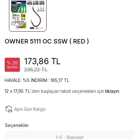
OWNER 5111 OC SSW ( RED )
173,86 TL
% 26
İNDİRİM
236,22 TL
HAVALE: %5 İNDİRİM : 165,17 TL
17,95 TL
'den başlayan taksit seçenekleri için
tıklayın.
Aynı Gün Kargo
Seçenekler
1-0 - Standart