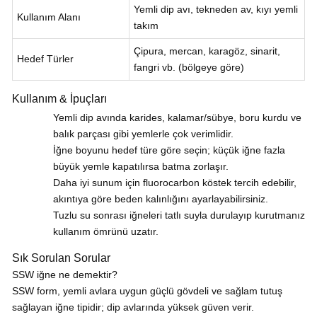
Yemli dip avı, tekneden av, kıyı yemli
Kullanım Alanı
takım
Çipura, mercan, karagöz, sinarit,
Hedef Türler
fangri vb. (bölgeye göre)
Kullanım & İpuçları
Yemli dip avında karides, kalamar/sübye, boru kurdu ve
balık parçası gibi yemlerle çok verimlidir.
İğne boyunu hedef türe göre seçin; küçük iğne fazla
büyük yemle kapatılırsa batma zorlaşır.
Daha iyi sunum için fluorocarbon köstek tercih edebilir,
akıntıya göre beden kalınlığını ayarlayabilirsiniz.
Tuzlu su sonrası iğneleri tatlı suyla durulayıp kurutmanız
kullanım ömrünü uzatır.
Sık Sorulan Sorular
SSW iğne ne demektir?
SSW form, yemli avlara uygun güçlü gövdeli ve sağlam tutuş
sağlayan iğne tipidir; dip avlarında yüksek güven verir.