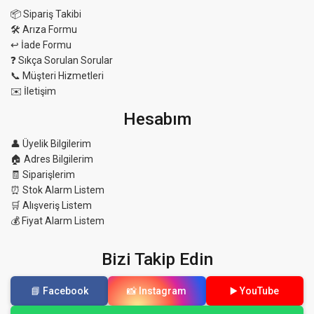
📦 Sipariş Takibi
🛠 Arıza Formu
↩️ İade Formu
❓ Sıkça Sorulan Sorular
📞 Müşteri Hizmetleri
✉️ İletişim
Hesabım
👤 Üyelik Bilgilerim
🏠 Adres Bilgilerim
🧾 Siparişlerim
⏰ Stok Alarm Listem
🛒 Alışveriş Listem
💰 Fiyat Alarm Listem
Bizi Takip Edin
📘 Facebook
📸 Instagram
▶️ YouTube