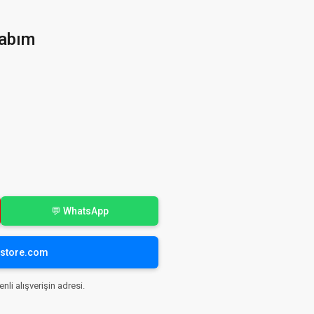
abım
💬 WhatsApp
yistore.com
nli alışverişin adresi.