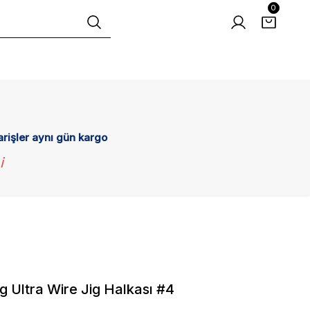
0
arişler aynı gün kargo
i
g Ultra Wire Jig Halkası #4