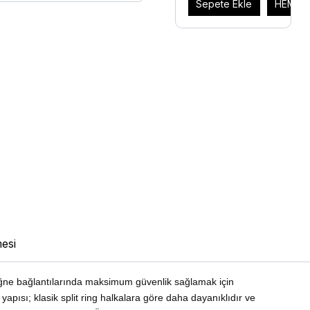
Sepete Ekle
HEMEN 
esi
t iğne bağlantılarında maksimum güvenlik sağlamak için
l yapısı; klasik split ring halkalara göre daha dayanıklıdır ve