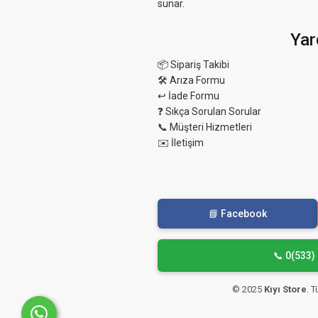
sunar.
Yar
📦 Sipariş Takibi
🛠 Arıza Formu
↩️ İade Formu
❓ Sıkça Sorulan Sorular
📞 Müşteri Hizmetleri
✉️ İletişim
📘 Facebook
📞 0(533)
© 2025
Kıyı Store
. 