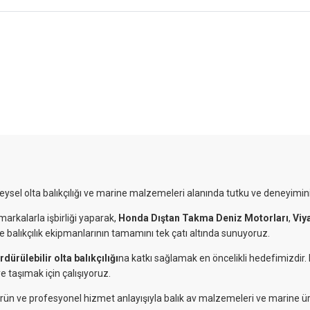
reysel olta balıkçılığı ve marine malzemeleri alanında tutku ve deneyimini
markalarla işbirliği yaparak,
Honda Dıştan Takma Deniz Motorları
,
Viy
ve balıkçılık ekipmanlarının tamamını tek çatı altında sunuyoruz.
rdürülebilir olta balıkçılığı
na katkı sağlamak en öncelikli hedefimizdir
e taşımak için çalışıyoruz.
eli ürün ve profesyonel hizmet anlayışıyla balık av malzemeleri ve marine ü