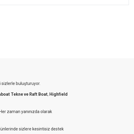
 sizlerle buluşturuyor.
aboat Tekne ve Raft Boat
,
Highfield
. Her zaman yanınızda olarak
rünlerinde sizlere kesintisiz destek