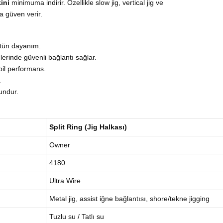
ini
minimuma indirir. Özellikle slow jig, vertical jig ve
a güven verir.
stün dayanım.
lerinde güvenli bağlantı sağlar.
bil performans.
.
undur.
Split Ring (Jig Halkası)
Owner
4180
Ultra Wire
Metal jig, assist iğne bağlantısı, shore/tekne jigging
Tuzlu su / Tatlı su