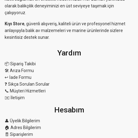
olarak balıkçılık deneyiminizi en üst seviyeye taşımak için
çalışıyoruz.
Kıyı Store
, güvenli alışveriş, kaliteli ürün ve profesyonel hizmet
anlayışıyla balık av malzemeleri ve marine ürünlerinde sizlere
kesintisiz destek sunar.
Yardım
📦 Sipariş Takibi
🛠 Arıza Formu
↩️ İade Formu
❓ Sıkça Sorulan Sorular
📞 Müşteri Hizmetleri
✉️ İletişim
Hesabım
👤 Üyelik Bilgilerim
🏠 Adres Bilgilerim
🧾 Siparişlerim