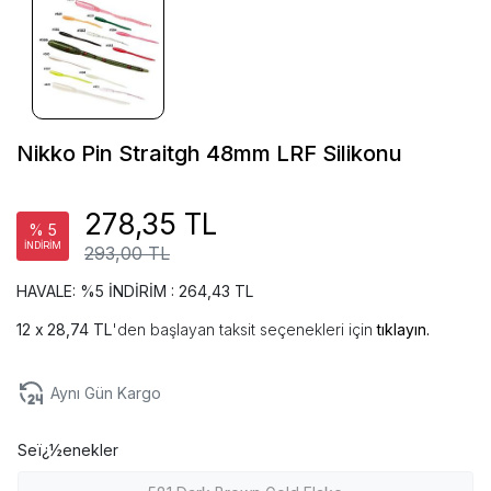
Nikko Pin Straitgh 48mm LRF Silikonu
278,35 TL
% 5
İNDİRİM
293,00 TL
HAVALE: %5 İNDİRİM : 264,43 TL
28,74 TL
'den başlayan taksit seçenekleri için
tıklayın.
Aynı Gün Kargo
Seï¿½enekler