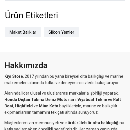
Ürün Etiketleri
Maket Balıklar
Slikon Yemler
Hakkımızda
Kıyı Store
, 2017 yılından bu yana bireysel olta balıkçılığı ve marine
malzemeleri alanında tutku ve deneyimini sizlerle buluşturuyor.
Alanında lider ulusal ve uluslararası markalarla işbirliği yaparak,
Honda Dıştan Takma Deniz Motorları
,
Viyaboat Tekne ve Raft
Boat
,
Highfield
ve
Minn Kota
bayilikleriyle, marine ve balıkçılık
ekipmanlarının tamamını tek çatı altında sunuyoruz.
Müşterilerimizin memnuniyeti ve
sürdürülebilir olta balıkçılığı
na
katkı sağlamak en öncelikli hedefimizdir. Her zaman yanınızda