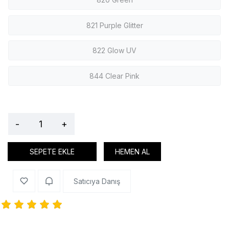
821 Purple Glitter
822 Glow UV
844 Clear Pink
-
+
SEPETE EKLE
HEMEN AL
Satıcıya Danış