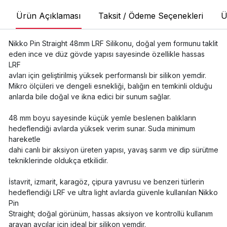
Ürün Açıklaması
Taksit / Ödeme Seçenekleri
Ü
Nikko Pin Straight 48mm LRF Silikonu, doğal yem formunu taklit
eden ince ve düz gövde yapısı sayesinde özellikle hassas
LRF
avları için geliştirilmiş yüksek performanslı bir silikon yemdir.
Mikro ölçüleri ve dengeli esnekliği, balığın en temkinli olduğu
anlarda bile doğal ve ikna edici bir sunum sağlar.
48 mm boyu sayesinde küçük yemle beslenen balıkların
hedeflendiği avlarda yüksek verim sunar. Suda minimum
hareketle
dahi canlı bir aksiyon üreten yapısı, yavaş sarım ve dip sürütme
tekniklerinde oldukça etkilidir.
İstavrit, izmarit, karagöz, çipura yavrusu ve benzeri türlerin
hedeflendiği LRF ve ultra light avlarda güvenle kullanılan Nikko
Pin
Straight; doğal görünüm, hassas aksiyon ve kontrollü kullanım
arayan avcılar için ideal bir silikon yemdir.