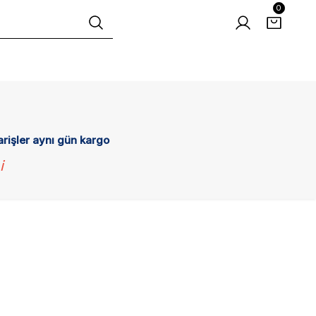
0
arişler aynı gün kargo
i