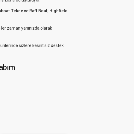
 sizlerle buluşturuyor.
aboat Tekne ve Raft Boat
,
Highfield
. Her zaman yanınızda olarak
rünlerinde sizlere kesintisiz destek
abım