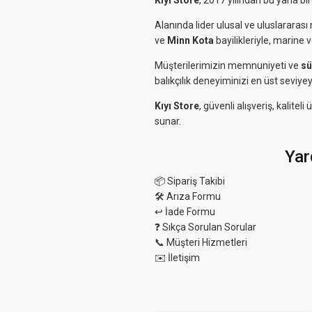
Kıyı Store
, 2017 yılından bu yana bi
Alanında lider ulusal ve uluslararası 
ve
Minn Kota
bayilikleriyle, marine 
Müşterilerimizin memnuniyeti ve
sü
balıkçılık deneyiminizi en üst seviyey
Kıyı Store
, güvenli alışveriş, kalit
sunar.
Yar
📦 Sipariş Takibi
🛠 Arıza Formu
↩️ İade Formu
❓ Sıkça Sorulan Sorular
📞 Müşteri Hizmetleri
✉️ İletişim