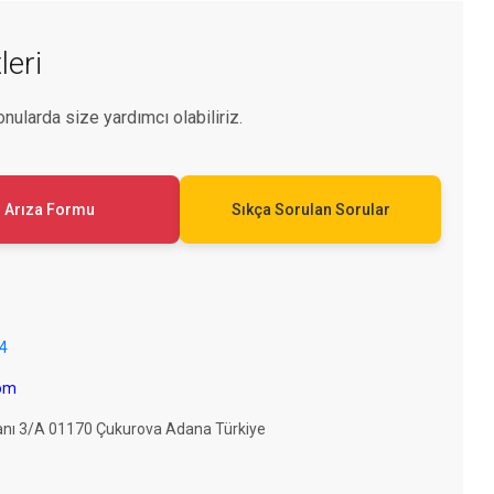
leri
onularda size yardımcı olabiliriz.
Arıza Formu
Sıkça Sorulan Sorular
54
com
anı 3/A 01170 Çukurova Adana Türkiye