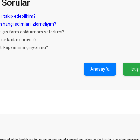
 Sorular
ıl takip edebilirim?
in hangi adımları izlemeliyim?
er için form doldurmam yeterli mi?
i ne kadar sürüyor?
nti kapsamına giriyor mu?
Anasayfa
İletiş