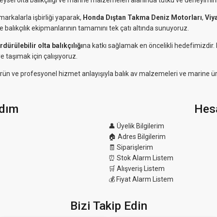
reysel olta balıkçılığı ve marine malzemeleri alanında tutku ve deneyimini
markalarla işbirliği yaparak,
Honda Dıştan Takma Deniz Motorları
,
Viy
ve balıkçılık ekipmanlarının tamamını tek çatı altında sunuyoruz.
rdürülebilir olta balıkçılığı
na katkı sağlamak en öncelikli hedefimizdir
e taşımak için çalışıyoruz.
eli ürün ve profesyonel hizmet anlayışıyla balık av malzemeleri ve marine ü
dım
Hes
👤 Üyelik Bilgilerim
🏠 Adres Bilgilerim
🧾 Siparişlerim
⏰ Stok Alarm Listem
🛒 Alışveriş Listem
💰 Fiyat Alarm Listem
Bizi Takip Edin