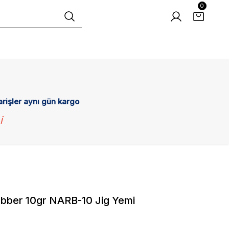
0
arişler aynı gün kargo
i
bber 10gr NARB-10 Jig Yemi