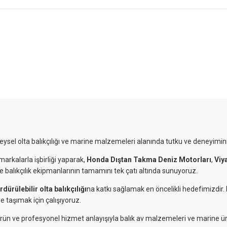
reysel olta balıkçılığı ve marine malzemeleri alanında tutku ve deneyimini
markalarla işbirliği yaparak,
Honda Dıştan Takma Deniz Motorları
,
Viy
ve balıkçılık ekipmanlarının tamamını tek çatı altında sunuyoruz.
rdürülebilir olta balıkçılığı
na katkı sağlamak en öncelikli hedefimizdir
e taşımak için çalışıyoruz.
eli ürün ve profesyonel hizmet anlayışıyla balık av malzemeleri ve marine ü