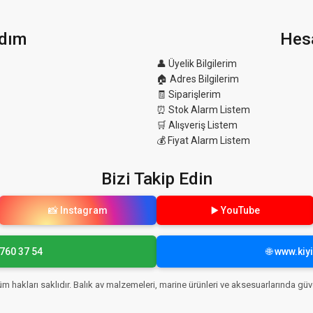
dım
Hes
👤 Üyelik Bilgilerim
🏠 Adres Bilgilerim
🧾 Siparişlerim
⏰ Stok Alarm Listem
🛒 Alışveriş Listem
💰 Fiyat Alarm Listem
Bizi Takip Edin
📸 Instagram
▶️ YouTube
 760 37 54
🌐 www.ki
Tüm hakları saklıdır. Balık av malzemeleri, marine ürünleri ve aksesuarlarında güve