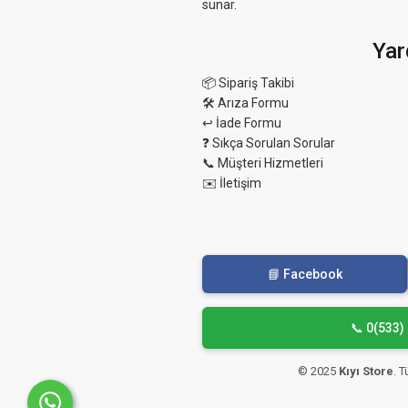
sunar.
Yar
📦 Sipariş Takibi
🛠 Arıza Formu
↩️ İade Formu
❓ Sıkça Sorulan Sorular
📞 Müşteri Hizmetleri
✉️ İletişim
📘 Facebook
📞 0(533)
© 2025
Kıyı Store
. 