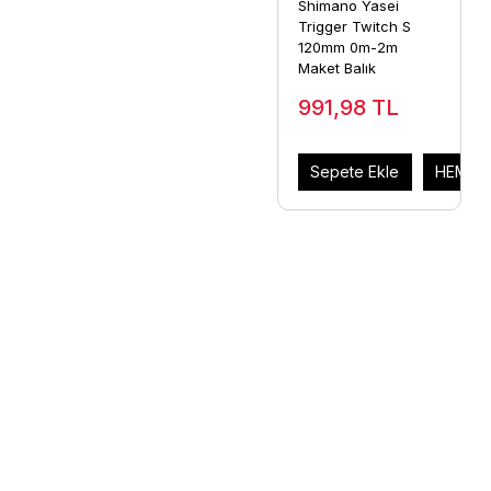
Shimano Yasei
Trigger Twitch S
120mm 0m-2m
Maket Balık
991,98
TL
Sepete Ekle
HEMEN 