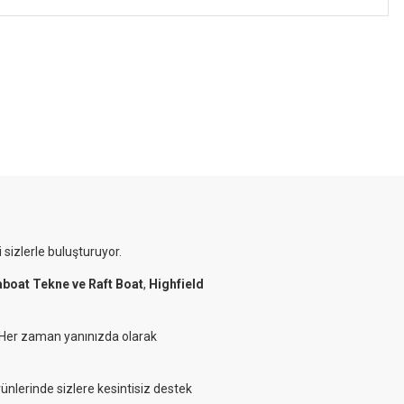
 sizlerle buluşturuyor.
aboat Tekne ve Raft Boat
,
Highfield
. Her zaman yanınızda olarak
rünlerinde sizlere kesintisiz destek