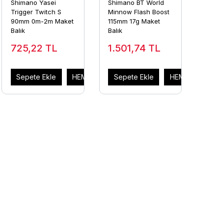
Shimano Yasei
Shimano BT World
Trigger Twitch S
Minnow Flash Boost
90mm 0m-2m Maket
115mm 17g Maket
Balık
Balık
725,22
TL
1.501,74
TL
AL
Sepete Ekle
HEMEN AL
Sepete Ekle
HEMEN AL