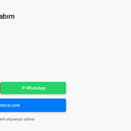
abım
💬 WhatsApp
yistore.com
nli alışverişin adresi.