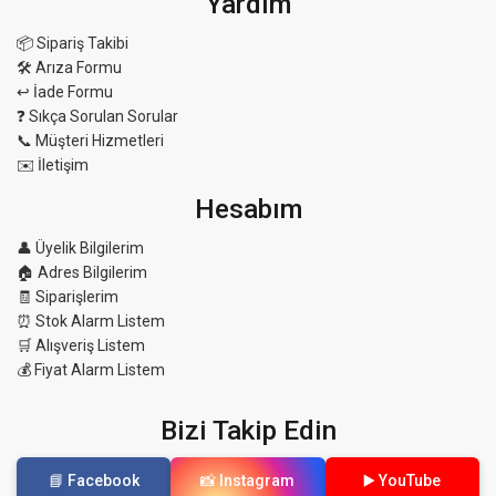
Yardım
📦 Sipariş Takibi
🛠 Arıza Formu
↩️ İade Formu
❓ Sıkça Sorulan Sorular
📞 Müşteri Hizmetleri
✉️ İletişim
Hesabım
👤 Üyelik Bilgilerim
🏠 Adres Bilgilerim
🧾 Siparişlerim
⏰ Stok Alarm Listem
🛒 Alışveriş Listem
💰 Fiyat Alarm Listem
Bizi Takip Edin
📘 Facebook
📸 Instagram
▶️ YouTube