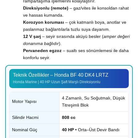
rampa/taşıma işlemlerini kolaylaştırır.
Direksiyonlu (remote)
– gaz/vites ile konsoldan rahat
ve hassas kumanda.
Korozyon koruması
– çok katmanlı boya, anotlar ve
paslanmaz bağlantılarla tuzlu suya dayanım.
12 V şarj
– seyir sırasında aküyü besler (
amper değeri
donanıma bağlıdır
).
Pervaneden egzoz
– sualtı ses sönümlemesi ile daha
konforlu seyir.
Teknik Özellikler – Honda BF 40 DK4 LRTZ
Honda Marine | 40 HP Uzun Şaft Marşlı Direksiyonlu
4 Zamanlı, Su Soğutmalı, Düşük
Motor Yapısı
Titreşimli Blok
Silindir Hacmi
808 cc
Nominal Güç
40 HP
• Orta–Üst Devir Bandı