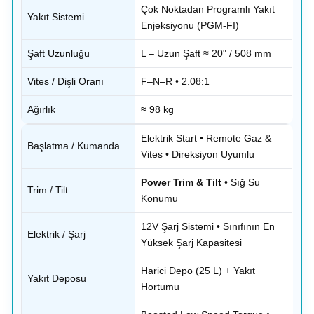
Çok Noktadan Programlı Yakıt
Yakıt Sistemi
Enjeksiyonu (PGM-FI)
Şaft Uzunluğu
L – Uzun Şaft ≈ 20" / 508 mm
Vites / Dişli Oranı
F–N–R • 2.08:1
Ağırlık
≈ 98 kg
Elektrik Start • Remote Gaz &
Başlatma / Kumanda
Vites • Direksiyon Uyumlu
Power Trim & Tilt
• Sığ Su
Trim / Tilt
Konumu
12V Şarj Sistemi • Sınıfının En
Elektrik / Şarj
Yüksek Şarj Kapasitesi
Harici Depo (25 L) + Yakıt
Yakıt Deposu
Hortumu