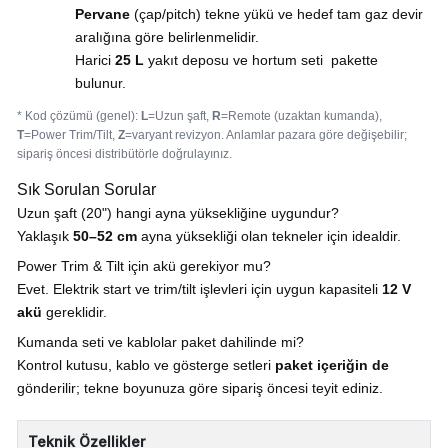
Pervane
(çap/pitch) tekne yükü ve hedef tam gaz devir
aralığına göre belirlenmelidir.
Harici
25 L
yakıt deposu ve hortum seti pakette
bulunur.
* Kod çözümü (genel):
L
=Uzun şaft,
R
=Remote (uzaktan kumanda),
T
=Power Trim/Tilt,
Z
=varyant revizyon. Anlamlar pazara göre değişebilir;
sipariş öncesi distribütörle doğrulayınız.
Sık Sorulan Sorular
Uzun şaft (20") hangi ayna yüksekliğine uygundur?
Yaklaşık
50–52 cm
ayna yüksekliği olan tekneler için idealdir.
Power Trim & Tilt için akü gerekiyor mu?
Evet. Elektrik start ve trim/tilt işlevleri için uygun kapasiteli
12 V
akü
gereklidir.
Kumanda seti ve kablolar paket dahilinde mi?
Kontrol kutusu, kablo ve gösterge setleri
paket içeriğin de
gönderilir; tekne boyunuza göre sipariş öncesi teyit ediniz.
Teknik Özellikler