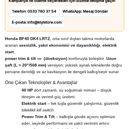
Kampanya ve ödeme seçenekleri için bizimle iletişime geçin
Telefon: 0533 760 37 54
WhatsApp: Mesaj Gönder
E-posta: info@kiyistore.com
Honda BF40 DK4 LRTZ
, orta sınıf dıştan takma motorlarda
aranan
sessizlik, yakıt ekonomisi ve dayanıklılığı
,
elektrik
start
,
power trim & tilt
ve
(direksiyon)
konforuyla birleştirir.
Uzun
şaft (L ≈ 20"/508 mm)
versiyon; yüksek aynalı teknelerde doğru
pervane derinliği ve az kavitasyon ile dengeli kalkış/seyir sunar.
Öne Çıkan Teknolojiler & Avantajlar
40 HP
dört zamanlı, su soğutmalı mimari – düşük
titreşim ve verimli güç üretimi.
Elektrik start
– tek tuşla güvenilir çalıştırma; güvenlik
bileklikli
kill switch
.
Power Trim & Tilt
– kalkışta gövde açısını optimize
eder, seyirde performans ve yakıt verimini artırır;