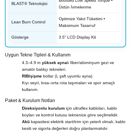
Boosted Low Speed Torque •
BLAST® Teknolojisi
Üstün İvmelenme
Optimize Yakıt Tüketimi •
Lean Burn Control
Maksimum Tasarruf
Gösterge
3.5" LCD Display Kit
Uygun Tekne Tipleri & Kullanım
4.3–4.9 m
yüksek ayna
lı fiber/alüminyum gezi ve
amatör balıkçı tekneleri.
RIB/şişme
botlar (L şaft uyumlu ayna).
Kıyı seyri, kısa–orta rota taşımaları ve spor amaçlı
kullanım.
Paket & Kurulum Notları
Direksiyonlu kurulum
için ultraflex kabloları, kablo
boyları ve kontrol kutusu teknenize göre seçilmelidir.
Akü
kapasitesi elektrik start/trim için yeterli olmalı; kablo
kesiti ve sigorta değerleri doğru planlanmalıdır.