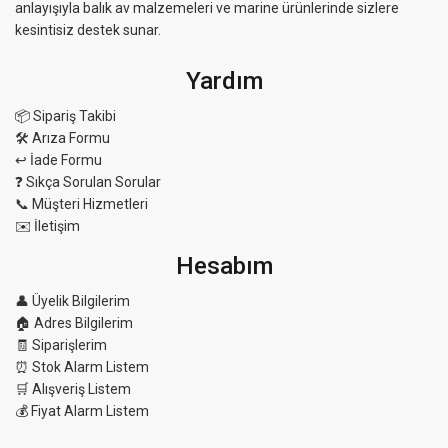
anlayışıyla balık av malzemeleri ve marine ürünlerinde sizlere
kesintisiz destek sunar.
Yardım
📦 Sipariş Takibi
🛠 Arıza Formu
↩️ İade Formu
❓ Sıkça Sorulan Sorular
📞 Müşteri Hizmetleri
✉️ İletişim
Hesabım
👤 Üyelik Bilgilerim
🏠 Adres Bilgilerim
🧾 Siparişlerim
⏰ Stok Alarm Listem
🛒 Alışveriş Listem
💰 Fiyat Alarm Listem