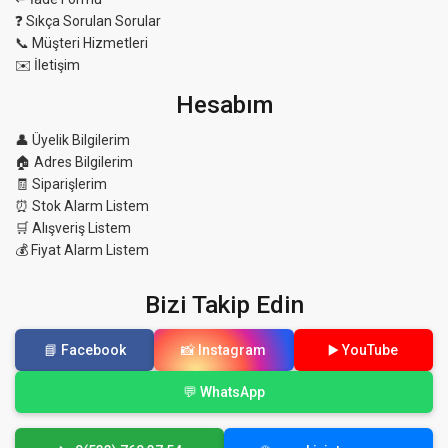
❓ Sıkça Sorulan Sorular
📞 Müşteri Hizmetleri
✉️ İletişim
Hesabım
👤 Üyelik Bilgilerim
🏠 Adres Bilgilerim
🧾 Siparişlerim
⏰ Stok Alarm Listem
🛒 Alışveriş Listem
💰 Fiyat Alarm Listem
Bizi Takip Edin
📘 Facebook
📸 Instagram
▶️ YouTube
💬 WhatsApp