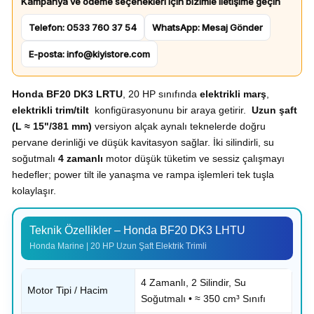
Kampanya ve ödeme seçenekleri için bizimle iletişime geçin
Telefon: 0533 760 37 54
WhatsApp: Mesaj Gönder
E-posta: info@kiyistore.com
Honda BF20 DK3 LRTU
, 20 HP sınıfında
elektrikli marş
,
elektrikli trim/tilt
konfigürasyonunu bir araya getirir.
Uzun şaft
(L ≈ 15"/381 mm)
versiyon alçak aynalı teknelerde doğru
pervane derinliği ve düşük kavitasyon sağlar. İki silindirli, su
soğutmalı
4 zamanlı
motor düşük tüketim ve sessiz çalışmayı
hedefler; power tilt ile yanaşma ve rampa işlemleri tek tuşla
kolaylaşır.
Teknik Özellikler – Honda BF20 DK3 LHTU
Honda Marine | 20 HP Uzun Şaft Elektrik Trimli
4 Zamanlı, 2 Silindir, Su
Motor Tipi / Hacim
Soğutmalı • ≈ 350 cm³ Sınıfı