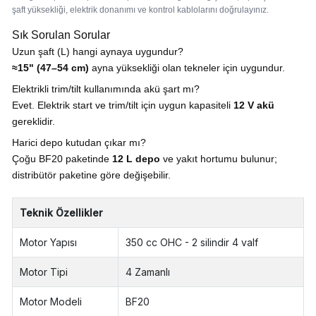
şaft yüksekliği, elektrik donanımı ve kontrol kablolarını doğrulayınız.
Sık Sorulan Sorular
Uzun şaft (L) hangi aynaya uygundur?
≈15" (47–54 cm)
ayna yüksekliği olan tekneler için uygundur.
Elektrikli trim/tilt kullanımında akü şart mı?
Evet. Elektrik start ve trim/tilt için uygun kapasiteli
12 V akü
gereklidir.
Harici depo kutudan çıkar mı?
Çoğu BF20 paketinde
12 L depo
ve yakıt hortumu bulunur;
distribütör paketine göre değişebilir.
Teknik Özellikler
Motor Yapısı
350 cc OHC - 2 silindir 4 valf
Motor Tipi
4 Zamanlı
Motor Modeli
BF20