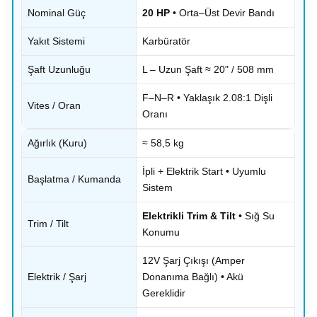
Nominal Güç
20 HP
• Orta–Üst Devir Bandı
Yakıt Sistemi
Karbüratör
Şaft Uzunluğu
L – Uzun Şaft ≈ 20" / 508 mm
F–N–R • Yaklaşık 2.08:1 Dişli
Vites / Oran
Oranı
Ağırlık (Kuru)
≈ 58,5 kg
İpli + Elektrik Start • Uyumlu
Başlatma / Kumanda
Sistem
Elektrikli Trim & Tilt
• Sığ Su
Trim / Tilt
Konumu
12V Şarj Çıkışı (Amper
Elektrik / Şarj
Donanıma Bağlı) • Akü
Gereklidir