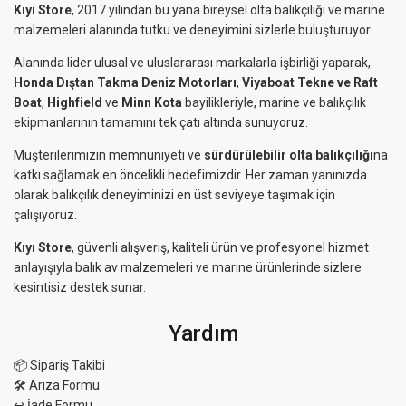
Kıyı Store
, 2017 yılından bu yana bireysel olta balıkçılığı ve marine
malzemeleri alanında tutku ve deneyimini sizlerle buluşturuyor.
Alanında lider ulusal ve uluslararası markalarla işbirliği yaparak,
Honda Dıştan Takma Deniz Motorları
,
Viyaboat Tekne ve Raft
Boat
,
Highfield
ve
Minn Kota
bayilikleriyle, marine ve balıkçılık
ekipmanlarının tamamını tek çatı altında sunuyoruz.
Müşterilerimizin memnuniyeti ve
sürdürülebilir olta balıkçılığı
na
katkı sağlamak en öncelikli hedefimizdir. Her zaman yanınızda
olarak balıkçılık deneyiminizi en üst seviyeye taşımak için
çalışıyoruz.
Kıyı Store
, güvenli alışveriş, kaliteli ürün ve profesyonel hizmet
anlayışıyla balık av malzemeleri ve marine ürünlerinde sizlere
kesintisiz destek sunar.
Yardım
📦 Sipariş Takibi
🛠 Arıza Formu
↩️ İade Formu