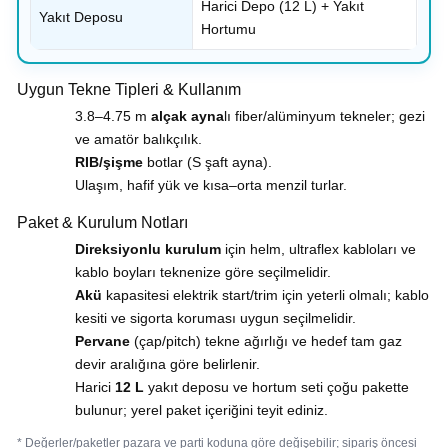
Harici Depo (12 L) + Yakıt
Yakıt Deposu
Hortumu
Uygun Tekne Tipleri & Kullanım
3.8–4.75 m
alçak ayna
lı fiber/alüminyum tekneler; gezi
ve amatör balıkçılık.
RIB/şişme
botlar (S şaft ayna).
Ulaşım, hafif yük ve kısa–orta menzil turlar.
Paket & Kurulum Notları
Direksiyonlu kurulum
için helm, ultraflex kabloları ve
kablo boyları teknenize göre seçilmelidir.
Akü
kapasitesi elektrik start/trim için yeterli olmalı; kablo
kesiti ve sigorta koruması uygun seçilmelidir.
Pervane
(çap/pitch) tekne ağırlığı ve hedef tam gaz
devir aralığına göre belirlenir.
Harici
12 L
yakıt deposu ve hortum seti çoğu pakette
bulunur; yerel paket içeriğini teyit ediniz.
* Değerler/paketler pazara ve parti koduna göre değişebilir; sipariş öncesi