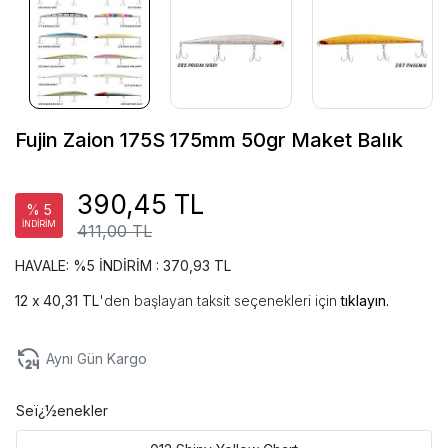
Fujin Zaion 175S 175mm 50gr Maket Balık
390,45 TL
% 5
İNDİRİM
411,00 TL
HAVALE: %5 İNDİRİM : 370,93 TL
40,31 TL
'den başlayan taksit seçenekleri için
tıklayın.
Aynı Gün Kargo
Seï¿½enekler