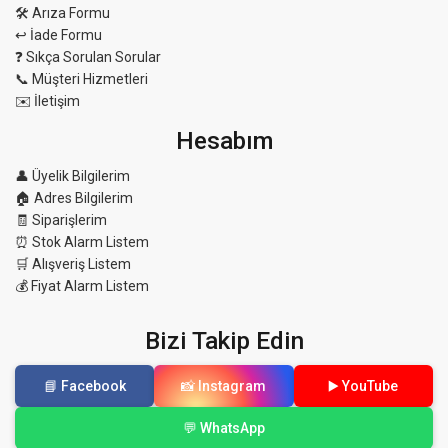
🛠 Arıza Formu
↩️ İade Formu
❓ Sıkça Sorulan Sorular
📞 Müşteri Hizmetleri
✉️ İletişim
Hesabım
👤 Üyelik Bilgilerim
🏠 Adres Bilgilerim
🧾 Siparişlerim
⏰ Stok Alarm Listem
🛒 Alışveriş Listem
💰 Fiyat Alarm Listem
Bizi Takip Edin
📘 Facebook
📸 Instagram
▶️ YouTube
💬 WhatsApp