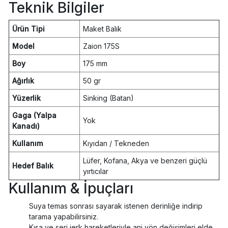
Teknik Bilgiler
Ürün Tipi
Maket Balık
Model
Zaion 175S
Boy
175 mm
Ağırlık
50 gr
Yüzerlik
Sinking (Batan)
Gaga (Yalpa
Yok
Kanadı)
Kullanım
Kıyıdan / Tekneden
Lüfer, Kofana, Akya ve benzeri güçlü
Hedef Balık
yırtıcılar
Kullanım & İpuçları
Suya temas sonrası sayarak istenen derinliğe indirip
tarama yapabilirsiniz.
Kısa ve seri jerk hareketleriyle ani yön değişimleri elde