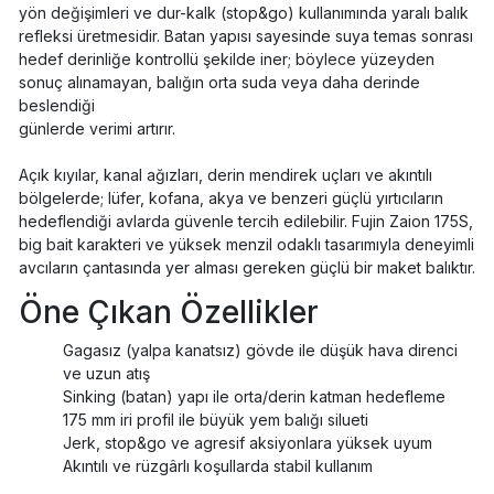
yön değişimleri ve dur-kalk (stop&go) kullanımında yaralı balık
refleksi üretmesidir. Batan yapısı sayesinde suya temas sonrası
hedef derinliğe kontrollü şekilde iner; böylece yüzeyden
sonuç alınamayan, balığın orta suda veya daha derinde
beslendiği
günlerde verimi artırır.
Açık kıyılar, kanal ağızları, derin mendirek uçları ve akıntılı
bölgelerde; lüfer, kofana, akya ve benzeri güçlü yırtıcıların
hedeflendiği avlarda güvenle tercih edilebilir. Fujin Zaion 175S,
big bait karakteri ve yüksek menzil odaklı tasarımıyla deneyimli
avcıların çantasında yer alması gereken güçlü bir maket balıktır.
Öne Çıkan Özellikler
Gagasız (yalpa kanatsız) gövde ile düşük hava direnci
ve uzun atış
Sinking (batan) yapı ile orta/derin katman hedefleme
175 mm iri profil ile büyük yem balığı silueti
Jerk, stop&go ve agresif aksiyonlara yüksek uyum
Akıntılı ve rüzgârlı koşullarda stabil kullanım