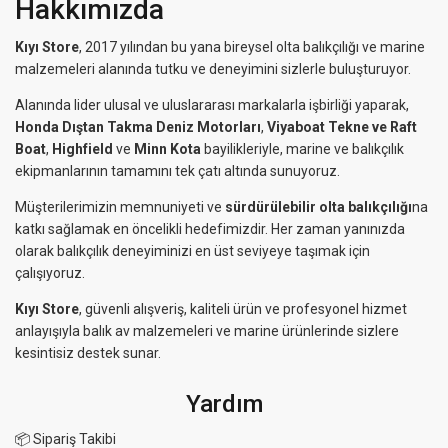
Hakkımızda
Kıyı Store
, 2017 yılından bu yana bireysel olta balıkçılığı ve marine
malzemeleri alanında tutku ve deneyimini sizlerle buluşturuyor.
Alanında lider ulusal ve uluslararası markalarla işbirliği yaparak,
Honda Dıştan Takma Deniz Motorları
,
Viyaboat Tekne ve Raft
Boat
,
Highfield
ve
Minn Kota
bayilikleriyle, marine ve balıkçılık
ekipmanlarının tamamını tek çatı altında sunuyoruz.
Müşterilerimizin memnuniyeti ve
sürdürülebilir olta balıkçılığı
na
katkı sağlamak en öncelikli hedefimizdir. Her zaman yanınızda
olarak balıkçılık deneyiminizi en üst seviyeye taşımak için
çalışıyoruz.
Kıyı Store
, güvenli alışveriş, kaliteli ürün ve profesyonel hizmet
anlayışıyla balık av malzemeleri ve marine ürünlerinde sizlere
kesintisiz destek sunar.
Yardım
📦 Sipariş Takibi