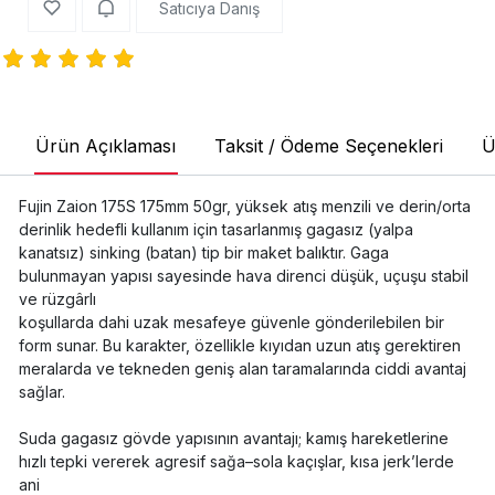
Satıcıya Danış
Ürün Açıklaması
Taksit / Ödeme Seçenekleri
Ü
Fujin Zaion 175S 175mm 50gr, yüksek atış menzili ve derin/orta
derinlik hedefli kullanım için tasarlanmış gagasız (yalpa
kanatsız) sinking (batan) tip bir maket balıktır. Gaga
bulunmayan yapısı sayesinde hava direnci düşük, uçuşu stabil
ve rüzgârlı
koşullarda dahi uzak mesafeye güvenle gönderilebilen bir
form sunar. Bu karakter, özellikle kıyıdan uzun atış gerektiren
meralarda ve tekneden geniş alan taramalarında ciddi avantaj
sağlar.
Suda gagasız gövde yapısının avantajı; kamış hareketlerine
hızlı tepki vererek agresif sağa–sola kaçışlar, kısa jerk’lerde
ani