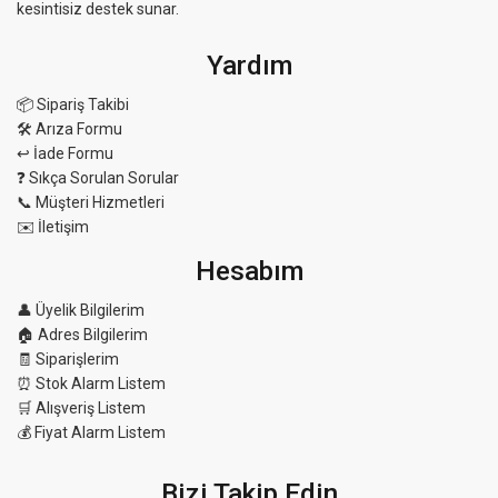
kesintisiz destek sunar.
Yardım
📦 Sipariş Takibi
🛠 Arıza Formu
↩️ İade Formu
❓ Sıkça Sorulan Sorular
📞 Müşteri Hizmetleri
✉️ İletişim
Hesabım
👤 Üyelik Bilgilerim
🏠 Adres Bilgilerim
🧾 Siparişlerim
⏰ Stok Alarm Listem
🛒 Alışveriş Listem
💰 Fiyat Alarm Listem
Bizi Takip Edin