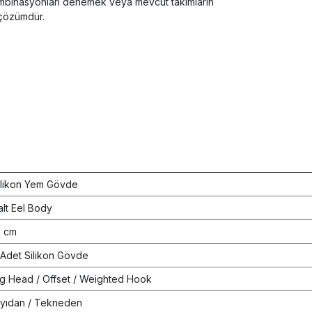
 kombinasyonları denemek veya mevcut takımların
 çözümdür.
ilikon Yem Gövde
alt Eel Body
3 cm
 Adet Silikon Gövde
ig Head / Offset / Weighted Hook
ıyıdan / Tekneden