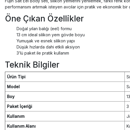
Fujin Salt Eel Body seti, silikon yemlerini yenilemek, farklı renk
performansını artırmak isteyen avcılar için pratik ve ekonomik bir
Öne Çıkan Özellikler
Doğal yılan balığı (eel) formu
13 cm ideal silikon yem gövde boyu
Yumuşak ve esnek silikon yapı
Düşük hızlarda dahi etkili aksiyon
3’lü paket ile pratik kullanım
Teknik Bilgiler
Ürün Tipi
S
Model
S
Boy
1
Paket İçeriği
3
Kullanım
J
Kullanım Alanı
K