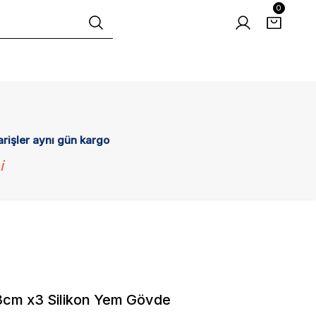
0
arişler aynı gün kargo
i
13cm x3 Silikon Yem Gövde