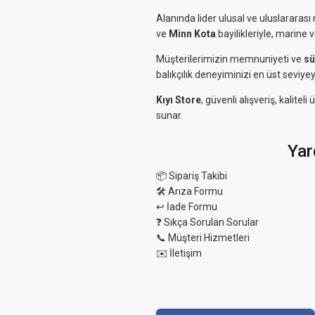
Alanında lider ulusal ve uluslararası 
ve
Minn Kota
bayilikleriyle, marine 
Müşterilerimizin memnuniyeti ve
sü
balıkçılık deneyiminizi en üst seviyey
Kıyı Store
, güvenli alışveriş, kalit
sunar.
Yar
📦 Sipariş Takibi
🛠 Arıza Formu
↩️ İade Formu
❓ Sıkça Sorulan Sorular
📞 Müşteri Hizmetleri
✉️ İletişim