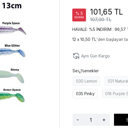
101,65 TL
% 5
İNDİRİM
107,00 TL
HAVALE: %5 İNDİRİM : 96,57 
10,50 TL
'den başlayan ta
Aynı Gün Kargo
Seï¿½enekler
030 Lemon
031 Natura
035 Pinky
018 Purple 
-
+