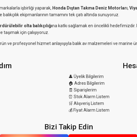
markalarla işbirliği yaparak,
Honda Dıştan Takma Deniz Motorları
,
Viy
ve balıkçılık ekipmanlarının tamamını tek çatı altında sunuyoruz.
rdürülebilir olta balıkçılığı
na katkı sağlamak en öncelikli hedefimizdir
e taşımak için çalışıyoruz.
eli ürün ve profesyonel hizmet anlayışıyla balık av malzemeleri ve marine ü
dım
Hes
👤 Üyelik Bilgilerim
🏠 Adres Bilgilerim
🧾 Siparişlerim
⏰ Stok Alarm Listem
🛒 Alışveriş Listem
💰 Fiyat Alarm Listem
Bizi Takip Edin