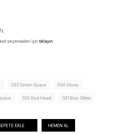
TL
ksit seçenekleri için
tıklayın.
l
033 Green Space
034 Glowy
Space
020 Red Head
021 Blue Glitter
SEPETE EKLE
HEMEN AL