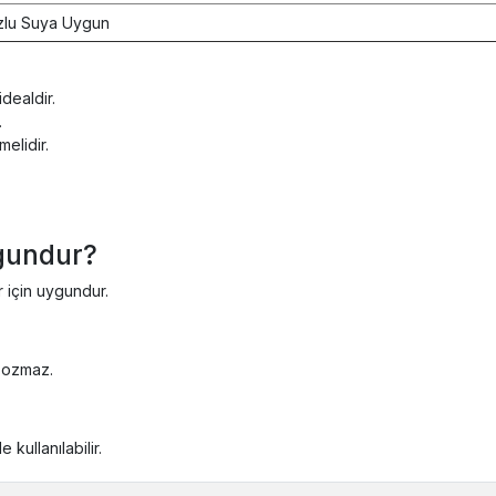
zlu Suya Uygun
idealdir.
.
elidir.
ygundur?
r için uygundur.
bozmaz.
kullanılabilir.