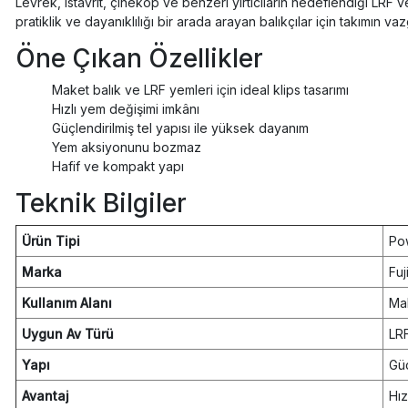
Levrek, istavrit, çinekop ve benzeri yırtıcıların hedeflendiği LRF 
pratiklik ve dayanıklılığı bir arada arayan balıkçılar için takımın v
Öne Çıkan Özellikler
Maket balık ve LRF yemleri için ideal klips tasarımı
Hızlı yem değişimi imkânı
Güçlendirilmiş tel yapısı ile yüksek dayanım
Yem aksiyonunu bozmaz
Hafif ve kompakt yapı
Teknik Bilgiler
Ürün Tipi
Pow
Marka
Fuj
Kullanım Alanı
Mak
Uygun Av Türü
LRF
Yapı
Güç
Avantaj
Hız