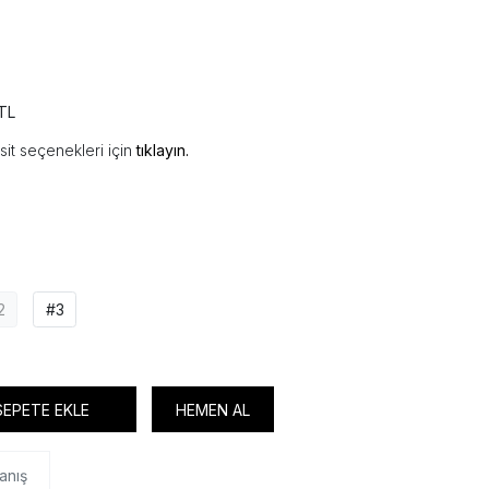
TL
sit seçenekleri için
tıklayın.
2
#3
SEPETE EKLE
HEMEN AL
anış