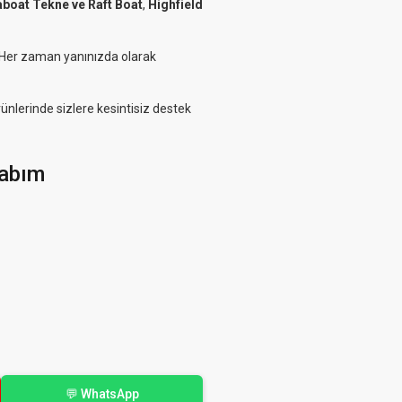
aboat Tekne ve Raft Boat
,
Highfield
. Her zaman yanınızda olarak
rünlerinde sizlere kesintisiz destek
abım
💬 WhatsApp