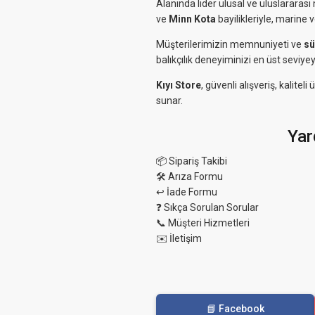
Alanında lider ulusal ve uluslararası 
ve
Minn Kota
bayilikleriyle, marine 
Müşterilerimizin memnuniyeti ve
sü
balıkçılık deneyiminizi en üst seviyey
Kıyı Store
, güvenli alışveriş, kalit
sunar.
Yar
📦 Sipariş Takibi
🛠 Arıza Formu
↩️ İade Formu
❓ Sıkça Sorulan Sorular
📞 Müşteri Hizmetleri
✉️ İletişim
📘 Facebook