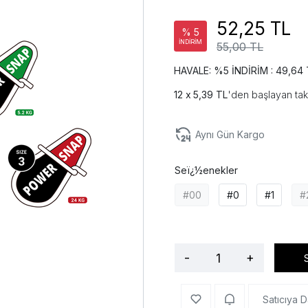
52,25 TL
% 5
İNDİRİM
55,00 TL
HAVALE: %5 İNDİRİM : 49,64 
5,39 TL
'den başlayan tak
Aynı Gün Kargo
Seï¿½enekler
#00
#0
#1
#
-
+
Satıcıya D