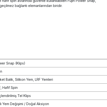
ve hafif spin avlarında güvenle kullanılabilen Fujin Power Snap,
azgeçilmez bağlantı elemanlarından biridir.
er Snap (Klips)
in
et Balık, Silikon Yem, LRF Yemleri
, Hafif Spin
lendirilmiş Tel Klips
lı Yem Değişimi / Doğal Aksiyon