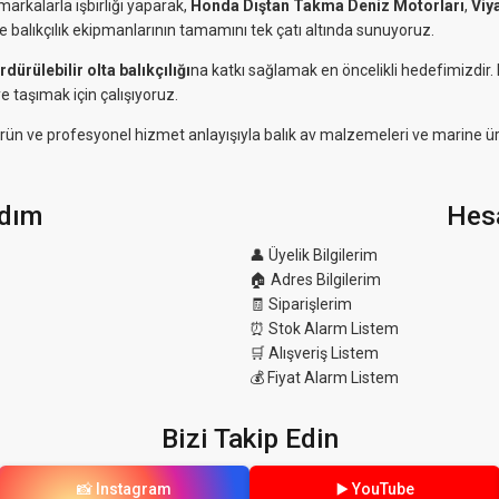
markalarla işbirliği yaparak,
Honda Dıştan Takma Deniz Motorları
,
Viy
ve balıkçılık ekipmanlarının tamamını tek çatı altında sunuyoruz.
rdürülebilir olta balıkçılığı
na katkı sağlamak en öncelikli hedefimizdir
e taşımak için çalışıyoruz.
eli ürün ve profesyonel hizmet anlayışıyla balık av malzemeleri ve marine ü
dım
Hes
👤 Üyelik Bilgilerim
🏠 Adres Bilgilerim
🧾 Siparişlerim
⏰ Stok Alarm Listem
🛒 Alışveriş Listem
💰 Fiyat Alarm Listem
Bizi Takip Edin
📸 Instagram
▶️ YouTube