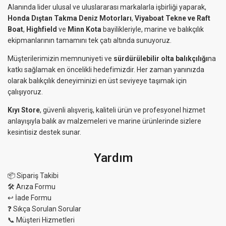
Alanında lider ulusal ve uluslararası markalarla işbirliği yaparak,
Honda Dıştan Takma Deniz Motorları
,
Viyaboat Tekne ve Raft
Boat
,
Highfield
ve
Minn Kota
bayilikleriyle, marine ve balıkçılık
ekipmanlarının tamamını tek çatı altında sunuyoruz.
Müşterilerimizin memnuniyeti ve
sürdürülebilir olta balıkçılığı
na
katkı sağlamak en öncelikli hedefimizdir. Her zaman yanınızda
olarak balıkçılık deneyiminizi en üst seviyeye taşımak için
çalışıyoruz.
Kıyı Store
, güvenli alışveriş, kaliteli ürün ve profesyonel hizmet
anlayışıyla balık av malzemeleri ve marine ürünlerinde sizlere
kesintisiz destek sunar.
Yardım
📦 Sipariş Takibi
🛠 Arıza Formu
↩️ İade Formu
❓ Sıkça Sorulan Sorular
📞 Müşteri Hizmetleri