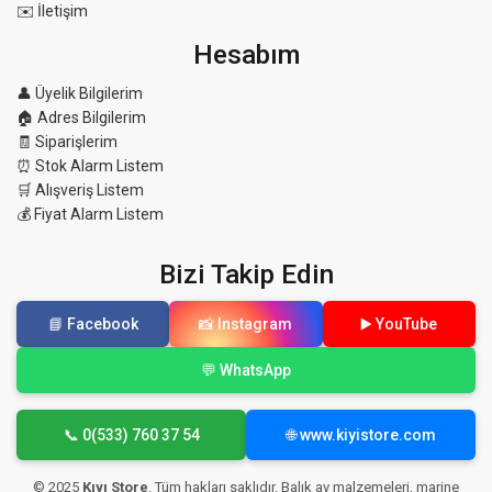
✉️ İletişim
Hesabım
👤 Üyelik Bilgilerim
🏠 Adres Bilgilerim
🧾 Siparişlerim
⏰ Stok Alarm Listem
🛒 Alışveriş Listem
💰 Fiyat Alarm Listem
Bizi Takip Edin
📘 Facebook
📸 Instagram
▶️ YouTube
💬 WhatsApp
📞 0(533) 760 37 54
🌐 www.kiyistore.com
© 2025
Kıyı Store
. Tüm hakları saklıdır. Balık av malzemeleri, marine