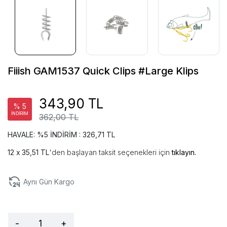
Fiiish GAM1537 Quick Clips #Large Klips
343,90 TL
% 5
İNDİRİM
362,00 TL
HAVALE: %5 İNDİRİM : 326,71 TL
35,51 TL
'den başlayan taksit seçenekleri için
tıklayın.
Aynı Gün Kargo
-
+