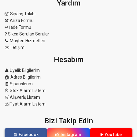
Yardım
📦 Sipariş Takibi
🛠 Arıza Formu
↩️ İade Formu
❓ Sıkça Sorulan Sorular
📞 Müşteri Hizmetleri
✉️ İletişim
Hesabım
👤 Üyelik Bilgilerim
🏠 Adres Bilgilerim
🧾 Siparişlerim
⏰ Stok Alarm Listem
🛒 Alışveriş Listem
💰 Fiyat Alarm Listem
Bizi Takip Edin
📘 Facebook
📸 Instagram
▶️ YouTube