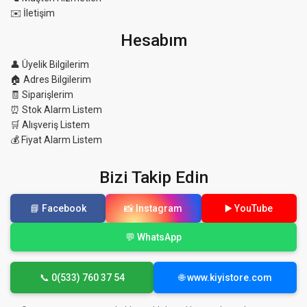
✉️ İletişim
Hesabım
👤 Üyelik Bilgilerim
🏠 Adres Bilgilerim
🧾 Siparişlerim
⏰ Stok Alarm Listem
🛒 Alışveriş Listem
💰 Fiyat Alarm Listem
Bizi Takip Edin
📘 Facebook
📸 Instagram
▶️ YouTube
💬 WhatsApp
📞 0(533) 760 37 54
🌐 www.kiyistore.com