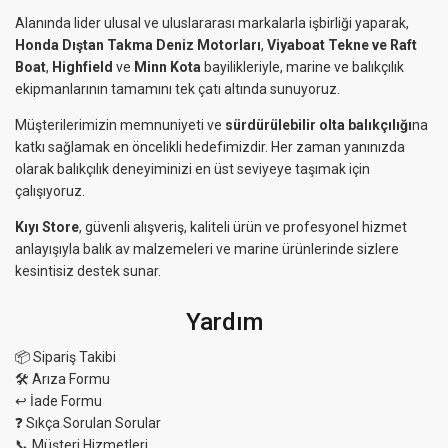
Alanında lider ulusal ve uluslararası markalarla işbirliği yaparak,
Honda Dıştan Takma Deniz Motorları
,
Viyaboat Tekne ve Raft
Boat
,
Highfield
ve
Minn Kota
bayilikleriyle, marine ve balıkçılık
ekipmanlarının tamamını tek çatı altında sunuyoruz.
Müşterilerimizin memnuniyeti ve
sürdürülebilir olta balıkçılığı
na
katkı sağlamak en öncelikli hedefimizdir. Her zaman yanınızda
olarak balıkçılık deneyiminizi en üst seviyeye taşımak için
çalışıyoruz.
Kıyı Store
, güvenli alışveriş, kaliteli ürün ve profesyonel hizmet
anlayışıyla balık av malzemeleri ve marine ürünlerinde sizlere
kesintisiz destek sunar.
Yardım
📦 Sipariş Takibi
🛠 Arıza Formu
↩️ İade Formu
❓ Sıkça Sorulan Sorular
📞 Müşteri Hizmetleri