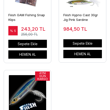
Fiiish GAM Fishing Snap
Fiiish Hypno Cast 30gr
Klips
Jig Pink Sardine
243,20
TL
984,50
TL
% 5
256,00 TL
Sepete Ekle
Sepete Ekle
HEMEN AL
HEMEN AL