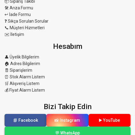
📦 Sipariş Takibi
🛠 Arıza Formu
↩️ İade Formu
❓ Sıkça Sorulan Sorular
📞 Müşteri Hizmetleri
✉️ İletişim
Hesabım
👤 Üyelik Bilgilerim
🏠 Adres Bilgilerim
🧾 Siparişlerim
⏰ Stok Alarm Listem
🛒 Alışveriş Listem
💰 Fiyat Alarm Listem
Bizi Takip Edin
📘 Facebook
📸 Instagram
▶️ YouTube
💬 WhatsApp