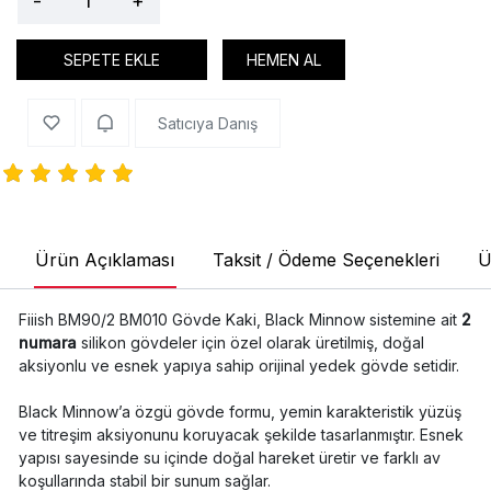
-
+
SEPETE EKLE
HEMEN AL
Satıcıya Danış
Ürün Açıklaması
Taksit / Ödeme Seçenekleri
Ü
Fiiish BM90/2 BM010 Gövde Kaki, Black Minnow sistemine ait
2
numara
silikon gövdeler için özel olarak üretilmiş, doğal
aksiyonlu ve esnek yapıya sahip orijinal yedek gövde setidir.
Black Minnow’a özgü gövde formu, yemin karakteristik yüzüş
ve titreşim aksiyonunu koruyacak şekilde tasarlanmıştır. Esnek
yapısı sayesinde su içinde doğal hareket üretir ve farklı av
koşullarında stabil bir sunum sağlar.