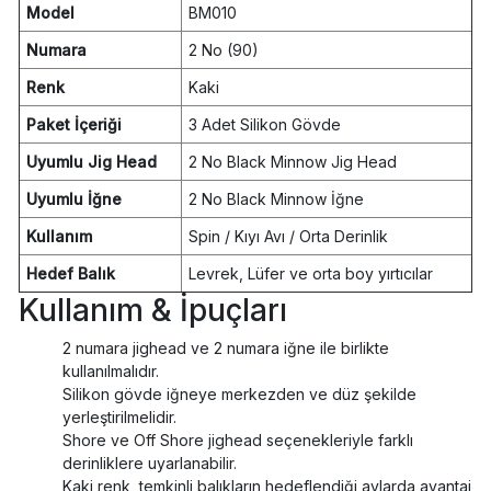
Model
BM010
Numara
2 No (90)
Renk
Kaki
Paket İçeriği
3 Adet Silikon Gövde
Uyumlu Jig Head
2 No Black Minnow Jig Head
Uyumlu İğne
2 No Black Minnow İğne
Kullanım
Spin / Kıyı Avı / Orta Derinlik
Hedef Balık
Levrek, Lüfer ve orta boy yırtıcılar
Kullanım & İpuçları
2 numara jighead ve 2 numara iğne ile birlikte
kullanılmalıdır.
Silikon gövde iğneye merkezden ve düz şekilde
yerleştirilmelidir.
Shore ve Off Shore jighead seçenekleriyle farklı
derinliklere uyarlanabilir.
Kaki renk, temkinli balıkların hedeflendiği avlarda avantaj