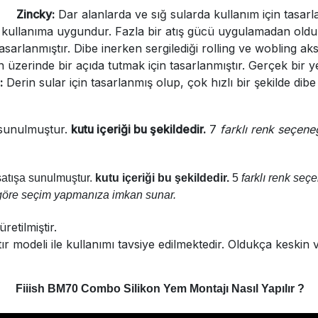
Zincky:
Dar alanlarda ve sığ sularda kullanım için tasarla
ullanıma uygundur. Fazla bir atış gücü uygulamadan oldukça 
sarlanmıştır. Dibe inerken sergilediği rolling ve wobling aks
 üzerinde bir açıda tutmak için tasarlanmıştır. Gerçek bir ye
:
Derin sular için tasarlanmış olup, çok hızlı bir şekilde dibe
 sunulmuştur.
kutu içeriği bu şekildedir.
7
farklı renk seçeneğ
satışa sunulmuştur.
kutu içeriği bu şekildedir.
5
farklı renk seçen
a göre seçim yapmanıza imkan sunar.
etilmiştir.
 modeli ile kullanımı tavsiye edilmektedir. Oldukça keskin ve
Fiiish BM70 Combo Silikon Yem Montajı Nasıl Yapılır ?