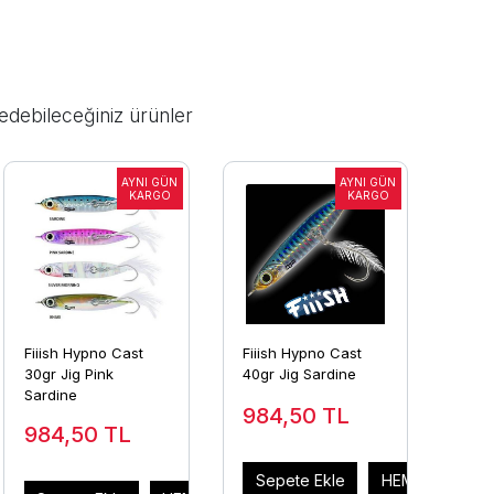
edebileceğiniz ürünler
Fiiish Hypno Cast
Fiiish Hypno Cast
30gr Jig Pink
40gr Jig Sardine
Sardine
984,50
TL
984,50
TL
Sepete Ekle
HEMEN AL
AL