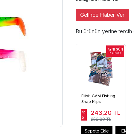
Gelince Haber Ver
Bu ürünün yerine tercih 
Fiiish GAM Fishing
Snap Klips
243,20
TL
%
5
256,00 TL
Sepete Ekle
HEMEN 