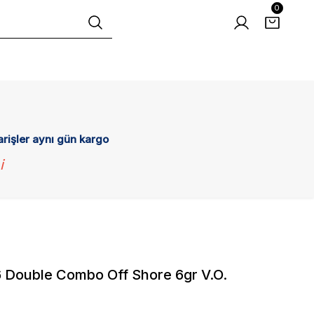
0
arişler aynı gün kargo
i
 Double Combo Off Shore 6gr V.O.