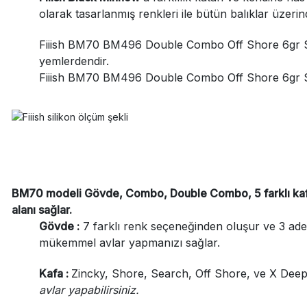
olarak tasarlanmış renkleri ile bütün balıklar üzerin
Fiiish BM70 BM496 Double Combo Off Shore 6gr Silik
yemlerdendir.
Fiiish BM70
BM496 Double Combo Off Shore
6gr S
BM70 modeli
Gövde, Combo, Double Combo, 5 farklı ka
alanı sağlar.
Gövde :
7 farklı renk seçeneğinden oluşur ve 3 adet
mükemmel avlar yapmanızı sağlar.
Kafa :
Zincky, Shore, Search, Off Shore, ve X Deep ol
avlar yapabilirsiniz.