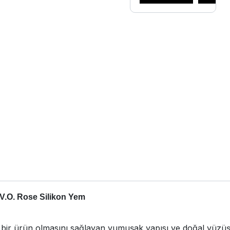
V.O. Rose Silikon Yem
as bir ürün olmasını sağlayan yumuşak yapısı ve doğal yüz