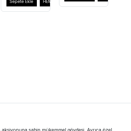
Sepete Ekle
HEMEN AL
üş aksiyonuna sahip mükemmel gövdesi. Ayrıca özel