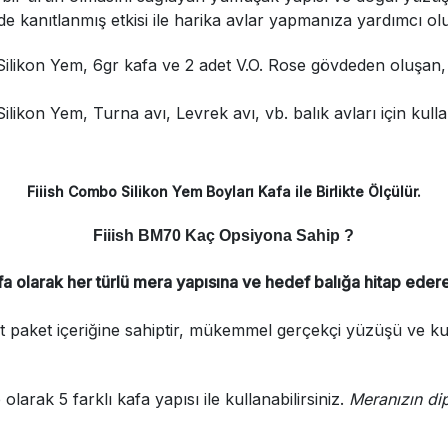
de kanıtlanmış etkisi ile harika avlar yapmanıza yardımcı olu
on Yem, 6gr kafa ve 2 adet V.O. Rose gövdeden oluşan, Tür
ilikon Yem, Turna avı, Levrek avı, vb. balık avları için kull
Fiiish Combo Silikon Yem Boyları Kafa ile Birlikte Ölçülür.
Fiiish BM70 Kaç Opsiyona Sahip ?
fa
olarak her türlü mera yapısına ve hedef balığa hitap edere
 paket içeriğine sahiptir, mükemmel gerçekçi yüzüşü ve kuy
arak 5 farklı kafa yapısı ile kullanabilirsiniz.
Meranızın dip