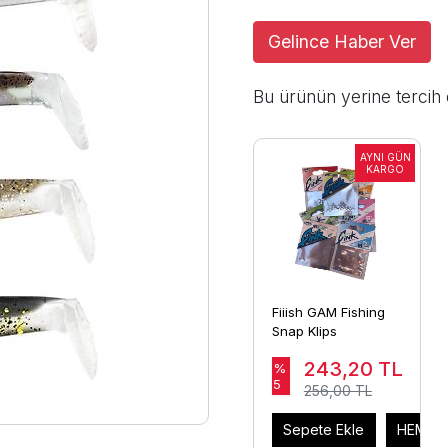
Gelince Haber Ver
Bu ürünün yerine tercih 
Fiiish GAM Fishing
Snap Klips
243,20
TL
%
5
256,00 TL
Sepete Ekle
HEMEN 