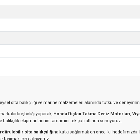
reysel olta balıkçılığı ve marine malzemeleri alanında tutku ve deneyimini
markalarla işbirliği yaparak,
Honda Dıştan Takma Deniz Motorları
,
Viy
ve balıkçılık ekipmanlarının tamamını tek çatı altında sunuyoruz.
rdürülebilir olta balıkçılığı
na katkı sağlamak en öncelikli hedefimizdir
e taşımak için çalışıyoruz.