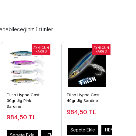
edebileceğiniz ürünler
Fiiish Hypno Cast
Fiiish Hypno Cast
30gr Jig Pink
40gr Jig Sardine
Sardine
984,50
TL
984,50
TL
Sepete Ekle
HEMEN AL
AL
Sepete Ekle
HEMEN AL