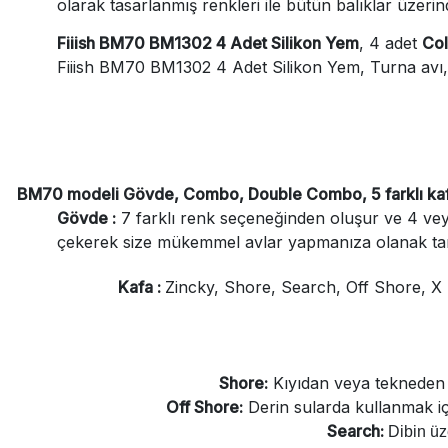
olarak tasarlanmış renkleri ile bütün balıklar üzerind
Fiiish BM70 BM1302 4 Adet Silikon Yem
, 4 adet
Col
Fiiish BM70 BM1302 4 Adet Silikon Yem, Turna avı, Le
BM70 modeli Gövde, Combo, Double Combo, 5 farklı kafa o
Gövde :
7 farklı renk seçeneğinden oluşur ve 4 veya
çekerek size mükemmel avlar yapmanıza olanak tan
Kafa :
Zincky, Shore, Search, Off Shore, X D
Shore:
Kıyıdan veya tekneden k
Off Shore:
Derin sularda kullanmak içi
Search:
Dibin üz