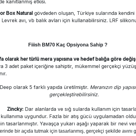
e kanıtlanmış etkisi.
or Box Natural
gövdeden oluşan, Türkiye sularında kendini ka
vrek avı, vb balık avları için kullanabilirsiniz. LRF siliko
Fiiish BM70 Kaç Opsiyona Sahip ?
larak her türlü mera yapısına ve hedef balığa göre değişk
 3 adet paket içeriğine sahiptir, mükemmel gerçekçi yüzüşü
ır.
eep olarak 5 farklı yapıda üretilmiştir.
Meranızın dip yapısı
gerçekleştirebilirsiniz.
Zincky:
Dar alanlarda ve sığ sularda kullanım için tasarla
ullanıma uygundur. Fazla bir atış gücü uygulamadan oldukça 
n tasarlanmıştır. Yavaşça yukarı aşağı yaparak bir nevi vert
erinde bir açıda tutmak için tasarlanmış, gerçekçi şekilde avını g