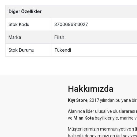
Diğer Özellikler
Stok Kodu
3700696813027
Marka
Fiiish
Stok Durumu
Tükendi
Hakkımızda
Kıyı Store
, 2017 yılından bu yana bi
Alanında lider ulusal ve uluslararası 
ve
Minn Kota
bayilikleriyle, marine 
Müşterilerimizin memnuniyeti ve
sü
balıkçılık deneyiminizi en üst seviyey