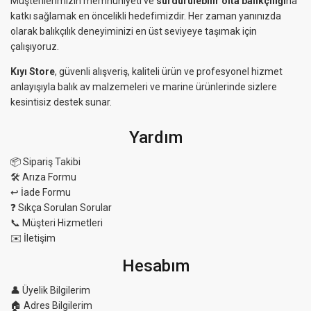
Müşterilerimizin memnuniyeti ve
sürdürülebilir olta balıkçılığı
na
katkı sağlamak en öncelikli hedefimizdir. Her zaman yanınızda
olarak balıkçılık deneyiminizi en üst seviyeye taşımak için
çalışıyoruz.
Kıyı Store
, güvenli alışveriş, kaliteli ürün ve profesyonel hizmet
anlayışıyla balık av malzemeleri ve marine ürünlerinde sizlere
kesintisiz destek sunar.
Yardım
📦 Sipariş Takibi
🛠 Arıza Formu
↩️ İade Formu
❓ Sıkça Sorulan Sorular
📞 Müşteri Hizmetleri
✉️ İletişim
Hesabım
👤 Üyelik Bilgilerim
🏠 Adres Bilgilerim