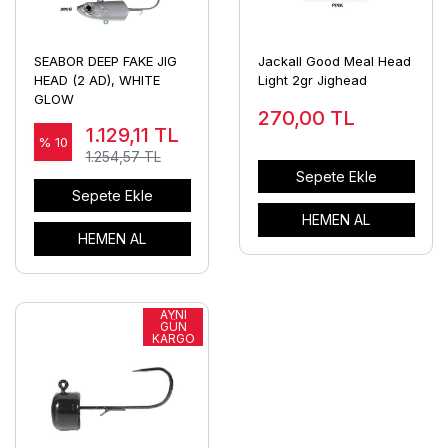
SEABOR DEEP FAKE JIG
Jackall Good Meal Head
HEAD (2 AD), WHITE
Light 2gr Jighead
GLOW
270,00
TL
1.129,11
TL
% 10
1.254,57 TL
Sepete Ekle
Sepete Ekle
HEMEN AL
HEMEN AL