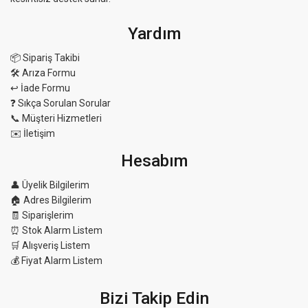
Yardım
📦 Sipariş Takibi
🛠 Arıza Formu
↩️ İade Formu
❓ Sıkça Sorulan Sorular
📞 Müşteri Hizmetleri
✉️ İletişim
Hesabım
👤 Üyelik Bilgilerim
🏠 Adres Bilgilerim
🧾 Siparişlerim
⏰ Stok Alarm Listem
🛒 Alışveriş Listem
💰 Fiyat Alarm Listem
Bizi Takip Edin