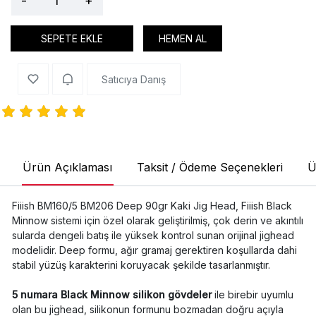
-
+
SEPETE EKLE
HEMEN AL
Satıcıya Danış
Ürün Açıklaması
Taksit / Ödeme Seçenekleri
Ü
Fiiish BM160/5 BM206 Deep 90gr Kaki Jig Head, Fiiish Black
Minnow sistemi için özel olarak geliştirilmiş, çok derin ve akıntılı
sularda dengeli batış ile yüksek kontrol sunan orijinal jighead
modelidir. Deep formu, ağır gramaj gerektiren koşullarda dahi
stabil yüzüş karakterini koruyacak şekilde tasarlanmıştır.
5 numara Black Minnow silikon gövdeler
ile birebir uyumlu
olan bu jighead, silikonun formunu bozmadan doğru açıyla