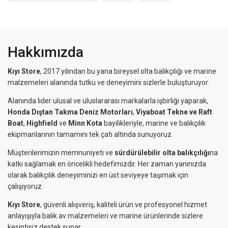
Hakkımızda
Kıyı Store
, 2017 yılından bu yana bireysel olta balıkçılığı ve marine
malzemeleri alanında tutku ve deneyimini sizlerle buluşturuyor.
Alanında lider ulusal ve uluslararası markalarla işbirliği yaparak,
Honda Dıştan Takma Deniz Motorları
,
Viyaboat Tekne ve Raft
Boat
,
Highfield
ve
Minn Kota
bayilikleriyle, marine ve balıkçılık
ekipmanlarının tamamını tek çatı altında sunuyoruz.
Müşterilerimizin memnuniyeti ve
sürdürülebilir olta balıkçılığı
na
katkı sağlamak en öncelikli hedefimizdir. Her zaman yanınızda
olarak balıkçılık deneyiminizi en üst seviyeye taşımak için
çalışıyoruz.
Kıyı Store
, güvenli alışveriş, kaliteli ürün ve profesyonel hizmet
anlayışıyla balık av malzemeleri ve marine ürünlerinde sizlere
kesintisiz destek sunar.