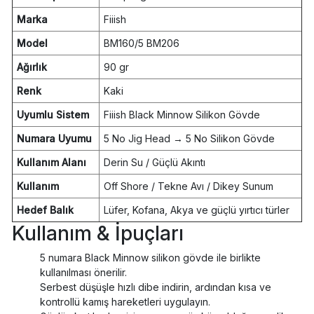
Marka
Fiiish
Model
BM160/5 BM206
Ağırlık
90 gr
Renk
Kaki
Uyumlu Sistem
Fiiish Black Minnow Silikon Gövde
Numara Uyumu
5 No Jig Head → 5 No Silikon Gövde
Kullanım Alanı
Derin Su / Güçlü Akıntı
Kullanım
Off Shore / Tekne Avı / Dikey Sunum
Hedef Balık
Lüfer, Kofana, Akya ve güçlü yırtıcı türler
Kullanım & İpuçları
5 numara Black Minnow silikon gövde ile birlikte
kullanılması önerilir.
Serbest düşüşle hızlı dibe indirin, ardından kısa ve
kontrollü kamış hareketleri uygulayın.