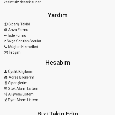
kesintisiz destek sunar.
Yardım
📦 Sipariş Takibi
🛠 Arıza Formu
↩️ İade Formu
❓ Sıkça Sorulan Sorular
📞 Müşteri Hizmetleri
✉️ İletişim
Hesabım
👤 Üyelik Bilgilerim
🏠 Adres Bilgilerim
🧾 Siparişlerim
⏰ Stok Alarm Listem
🛒 Alışveriş Listem
💰 Fiyat Alarm Listem
Bizi Takip Edin