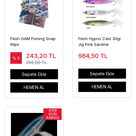
Fiiish GAM Fishing Snap
Fiiish Hypno Cast 30gr
Klips
Jig Pink Sardine
243,20
TL
984,50
TL
% 5
256,00 TL
Sepete Ekle
Sepete Ekle
HEMEN AL
HEMEN AL