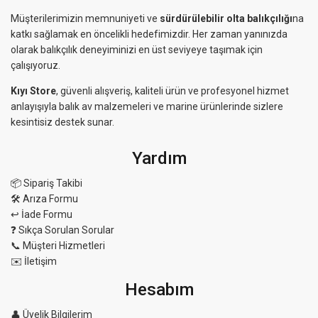
Müşterilerimizin memnuniyeti ve
sürdürülebilir olta balıkçılığı
na
katkı sağlamak en öncelikli hedefimizdir. Her zaman yanınızda
olarak balıkçılık deneyiminizi en üst seviyeye taşımak için
çalışıyoruz.
Kıyı Store
, güvenli alışveriş, kaliteli ürün ve profesyonel hizmet
anlayışıyla balık av malzemeleri ve marine ürünlerinde sizlere
kesintisiz destek sunar.
Yardım
📦 Sipariş Takibi
🛠 Arıza Formu
↩️ İade Formu
❓ Sıkça Sorulan Sorular
📞 Müşteri Hizmetleri
✉️ İletişim
Hesabım
👤 Üyelik Bilgilerim