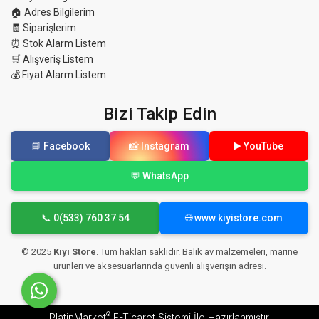
🏠 Adres Bilgilerim
🧾 Siparişlerim
⏰ Stok Alarm Listem
🛒 Alışveriş Listem
💰 Fiyat Alarm Listem
Bizi Takip Edin
📘 Facebook
📸 Instagram
▶️ YouTube
💬 WhatsApp
📞 0(533) 760 37 54
🌐 www.kiyistore.com
© 2025
Kıyı Store
. Tüm hakları saklıdır. Balık av malzemeleri, marine
ürünleri ve aksesuarlarında güvenli alışverişin adresi.
®
PlatinMarket
E-Ticaret Sistemi
İle Hazırlanmıştır.