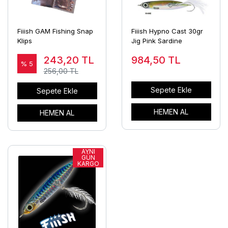
Fiiish GAM Fishing Snap
Fiiish Hypno Cast 30gr
Klips
Jig Pink Sardine
243,20
TL
984,50
TL
% 5
256,00 TL
Sepete Ekle
Sepete Ekle
HEMEN AL
HEMEN AL