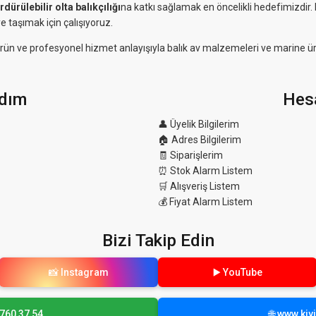
rdürülebilir olta balıkçılığı
na katkı sağlamak en öncelikli hedefimizdir
e taşımak için çalışıyoruz.
eli ürün ve profesyonel hizmet anlayışıyla balık av malzemeleri ve marine ü
dım
Hes
👤 Üyelik Bilgilerim
🏠 Adres Bilgilerim
🧾 Siparişlerim
⏰ Stok Alarm Listem
🛒 Alışveriş Listem
💰 Fiyat Alarm Listem
Bizi Takip Edin
📸 Instagram
▶️ YouTube
 760 37 54
🌐 www.ki