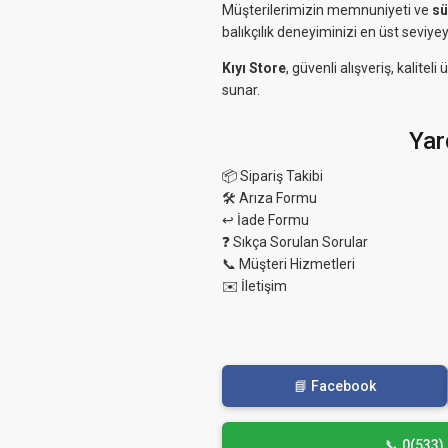
Müşterilerimizin memnuniyeti ve
sü
balıkçılık deneyiminizi en üst seviyey
Kıyı Store
, güvenli alışveriş, kalit
sunar.
Yar
📦 Sipariş Takibi
🛠 Arıza Formu
↩️ İade Formu
❓ Sıkça Sorulan Sorular
📞 Müşteri Hizmetleri
✉️ İletişim
📘 Facebook
📞 0(533)