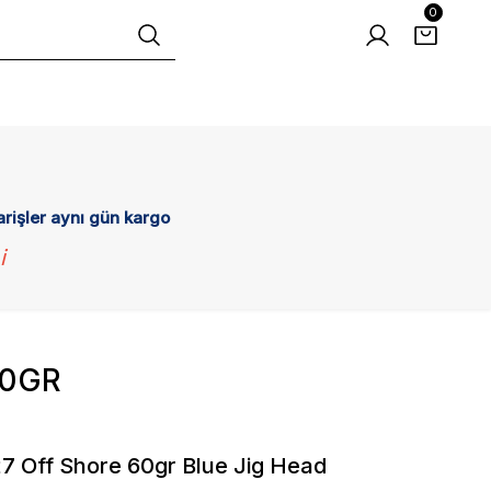
0
arişler aynı gün kargo
i
60GR
7 Off Shore 60gr Blue Jig Head