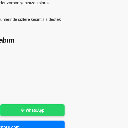
. Her zaman yanınızda olarak
rünlerinde sizlere kesintisiz destek
abım
💬 WhatsApp
yistore.com