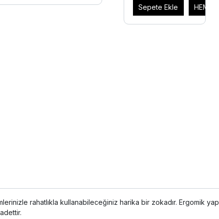
Sepete Ekle
HEMEN 
lerinizle rahatlıkla kullanabileceğiniz harika bir zokadır. Ergomik yapıs
adettir.