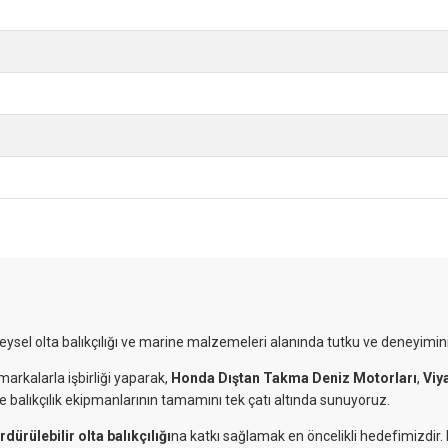
reysel olta balıkçılığı ve marine malzemeleri alanında tutku ve deneyimini
markalarla işbirliği yaparak,
Honda Dıştan Takma Deniz Motorları
,
Viy
ve balıkçılık ekipmanlarının tamamını tek çatı altında sunuyoruz.
rdürülebilir olta balıkçılığı
na katkı sağlamak en öncelikli hedefimizdir