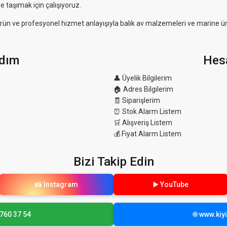
e taşımak için çalışıyoruz.
eli ürün ve profesyonel hizmet anlayışıyla balık av malzemeleri ve marine ü
dım
Hes
👤 Üyelik Bilgilerim
🏠 Adres Bilgilerim
🧾 Siparişlerim
⏰ Stok Alarm Listem
🛒 Alışveriş Listem
💰 Fiyat Alarm Listem
Bizi Takip Edin
📸 Instagram
▶️ YouTube
 760 37 54
🌐 www.ki