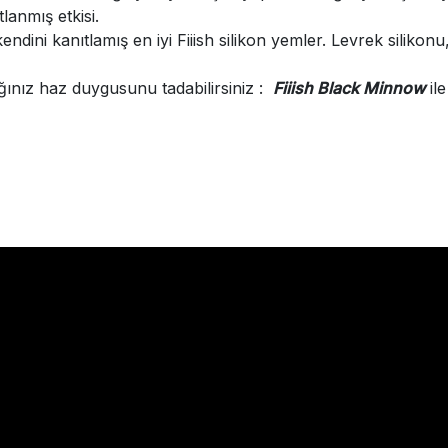
lanmış etkisi.
dini kanıtlamış en iyi Fiiish silikon yemler. Levrek silikon
ğınız haz duygusunu tadabilirsiniz :
Fiiish Black Minnow
ile