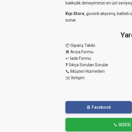
balıkçılık deneyiminizi en üst seviyey
Kıyı Store
, güvenli alışveriş, kalit
sunar.
Yar
📦 Sipariş Takibi
🛠 Arıza Formu
↩️ İade Formu
❓ Sıkça Sorulan Sorular
📞 Müşteri Hizmetleri
✉️ İletişim
📘 Facebook
📞 0(533)