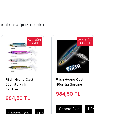
edebileceğiniz ürünler
Fiiish Hypno Cast
Fiiish Hypno Cast
30gr Jig Pink
40gr Jig Sardine
Sardine
984,50
TL
984,50
TL
Sepete Ekle
HEMEN AL
AL
Sepete Ekle
HEMEN AL