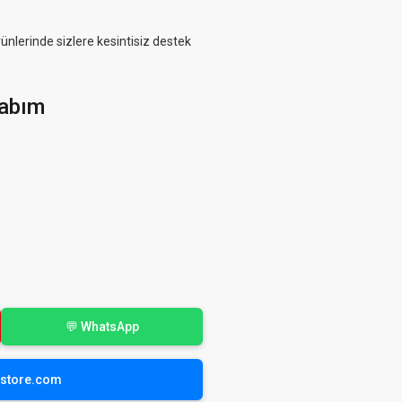
rünlerinde sizlere kesintisiz destek
abım
💬 WhatsApp
yistore.com