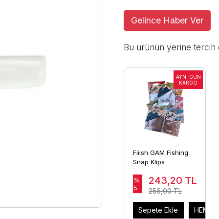
Gelince Haber Ver
Bu ürünün yerine tercih 
Fiiish GAM Fishing
Snap Klips
243,20
TL
%
5
256,00 TL
Sepete Ekle
HEMEN 