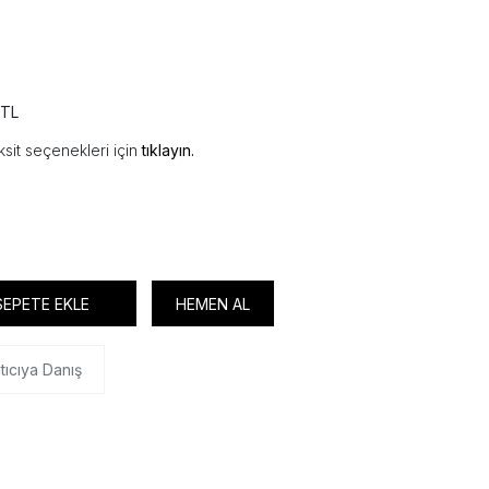
 TL
sit seçenekleri için
tıklayın.
SEPETE EKLE
HEMEN AL
tıcıya Danış