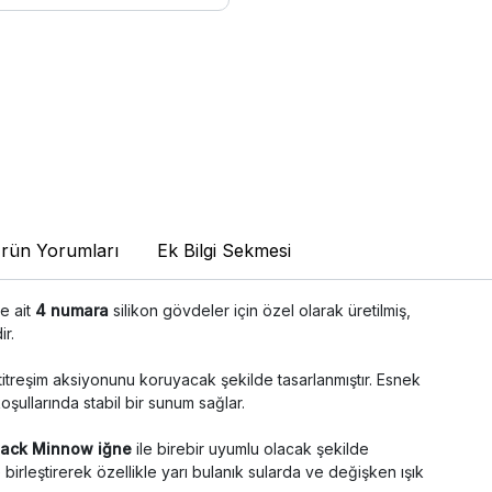
rün Yorumları
Ek Bilgi Sekmesi
e ait
4 numara
silikon gövdeler için özel olarak üretilmiş,
r.
treşim aksiyonunu koruyacak şekilde tasarlanmıştır. Esnek
şullarında stabil bir sunum sağlar.
lack Minnow iğne
ile birebir uyumlu olacak şekilde
yle birleştirerek özellikle yarı bulanık sularda ve değişken ışık