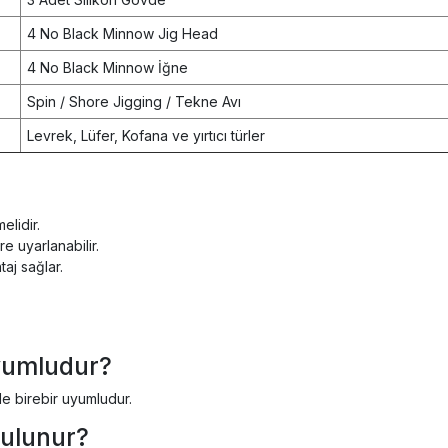
4 No Black Minnow Jig Head
4 No Black Minnow İğne
Spin / Shore Jigging / Tekne Avı
Levrek, Lüfer, Kofana ve yırtıcı türler
.
elidir.
e uyarlanabilir.
aj sağlar.
uyumludur?
e birebir uyumludur.
bulunur?