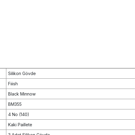
Silikon Gövde
Fiiish
Black Minnow
BM355
4 No (140)
Kaki Paillete
3 Adet Silikon Gövde