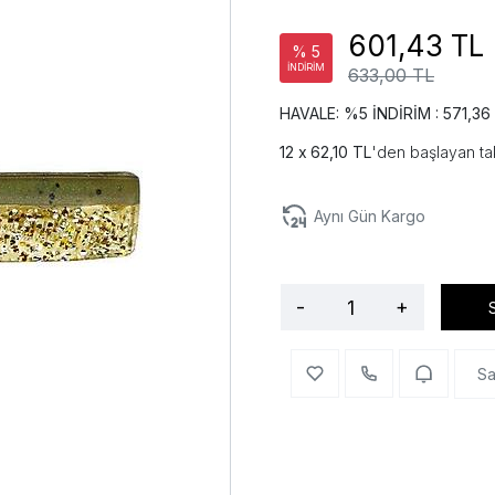
601,43 TL
% 5
İNDİRİM
633,00 TL
HAVALE: %5 İNDİRİM : 571,36
62,10 TL
'den başlayan tak
Aynı Gün Kargo
-
+
Sa