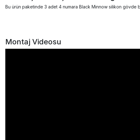
Bu ürün paketinde 3 adet 4 numara Black Minnow silikon gövde b
Montaj Videosu