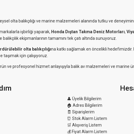
reysel olta balıkçılığı ve marine malzemeleri alanında tutku ve deneyimini
markalarla işbirliği yaparak,
Honda Dıştan Takma Deniz Motorları
,
Viy
ve balıkçılık ekipmanlarının tamamını tek çatı altında sunuyoruz.
rdürülebilir olta balıkçılığı
na katkı sağlamak en öncelikli hedefimizdir
e taşımak için çalışıyoruz.
eli ürün ve profesyonel hizmet anlayışıyla balık av malzemeleri ve marine ü
dım
Hes
👤 Üyelik Bilgilerim
🏠 Adres Bilgilerim
🧾 Siparişlerim
⏰ Stok Alarm Listem
🛒 Alışveriş Listem
💰 Fiyat Alarm Listem