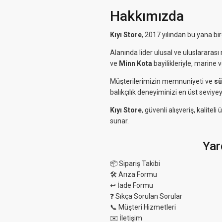
Hakkımızda
Kıyı Store
, 2017 yılından bu yana bi
Alanında lider ulusal ve uluslararası 
ve
Minn Kota
bayilikleriyle, marine 
Müşterilerimizin memnuniyeti ve
sü
balıkçılık deneyiminizi en üst seviyey
Kıyı Store
, güvenli alışveriş, kalit
sunar.
Yar
📦 Sipariş Takibi
🛠 Arıza Formu
↩️ İade Formu
❓ Sıkça Sorulan Sorular
📞 Müşteri Hizmetleri
✉️ İletişim