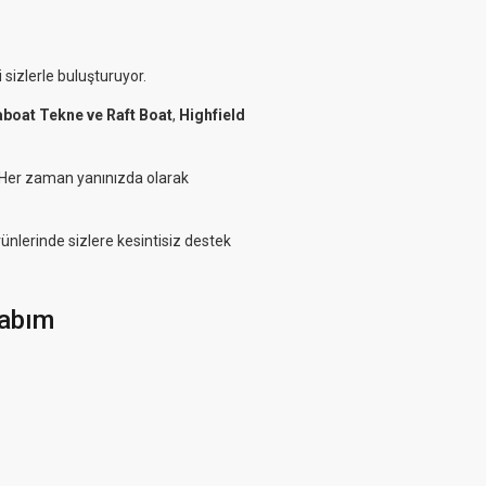
 sizlerle buluşturuyor.
aboat Tekne ve Raft Boat
,
Highfield
. Her zaman yanınızda olarak
rünlerinde sizlere kesintisiz destek
abım