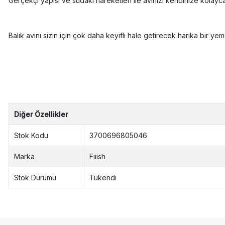
Gerçekçi yapısı ve sudaki hareketleri ile avınızı kendinize kolayc
Balık avını sizin için çok daha keyifli hale getirecek harika bir yemd
Diğer Özellikler
Stok Kodu
3700696805046
Marka
Fiiish
Stok Durumu
Tükendi