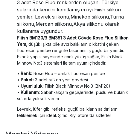
3 adet Rose Fluo renklerden oluşan, Türkiye
sularında kendini kanıtlamış en iyi Fiiish silikon
yemler. Levrek silikonu,Minekop silikonu,Turna
silikonu,Mercan silikonu,Akya silikonu olarak
kullanıma uygundur.
Fiiish BM120/3 BM351 3 Adet Gövde Rose Fluo Silikon
Yem
, düşük ışıkta bile avcı balıkların dikkatini çeken
flüoresan pembe rengi ile tasarlanmış güçlü bir yemdir.
Esnek yapısı sayesinde canlı yüzüş sağlar, Fiiish Black
Minnow No:3 sistemleri ile tam uyum içindedir.
•
Renk:
Rose Fluo – parlak flüoresan pembe
•
Paket:
3 adet silikon yem gövdesi
•
Uyumluluk:
Fiiish Black Minnow No:3 (BM120)
•
Kullanım:
Sabah-akşam geçişlerinde, puslu ve bulanık
sularda yüksek verim
Levrek, lüfer gibi refleksi güçlü balıkların saldırılarını
tetiklemek için ideal. Şimdi Kıyı Store’da sizlerle!