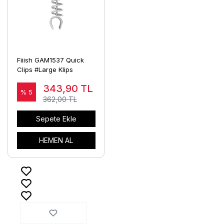
Fiiish GAM1537 Quick
Clips #Large Klips
343,90
TL
% 5
362,00 TL
Sepete Ekle
HEMEN AL