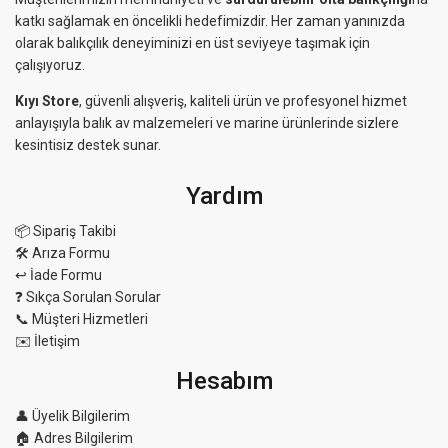
katkı sağlamak en öncelikli hedefimizdir. Her zaman yanınızda
olarak balıkçılık deneyiminizi en üst seviyeye taşımak için
çalışıyoruz.
Kıyı Store
, güvenli alışveriş, kaliteli ürün ve profesyonel hizmet
anlayışıyla balık av malzemeleri ve marine ürünlerinde sizlere
kesintisiz destek sunar.
Yardım
📦 Sipariş Takibi
🛠 Arıza Formu
↩️ İade Formu
❓ Sıkça Sorulan Sorular
📞 Müşteri Hizmetleri
✉️ İletişim
Hesabım
👤 Üyelik Bilgilerim
🏠 Adres Bilgilerim