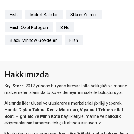
Fish
Maket Balıklar
Slikon Yemler
Fiiish Özel Kategori
3 No
Black Minnow Gövdeler
Fiish
Hakkımızda
Kıyı Store
, 2017 yılından bu yana bireysel olta balıkçılığı ve marine
malzemeleri alanında tutku ve deneyimini sizlerle buluşturuyor.
Alanında lider ulusal ve uluslararası markalarla işbirliği yaparak,
Honda Dıştan Takma Deniz Motorları
,
Viyaboat Tekne ve Raft
Boat
,
Highfield
ve
Minn Kota
bayilikleriyle, marine ve balıkçılık
ekipmanlarının tamamını tek çatı altında sunuyoruz.
Müşterilerimizin memnuniyeti ve
sürdürülebilir olta balıkçılığı
na