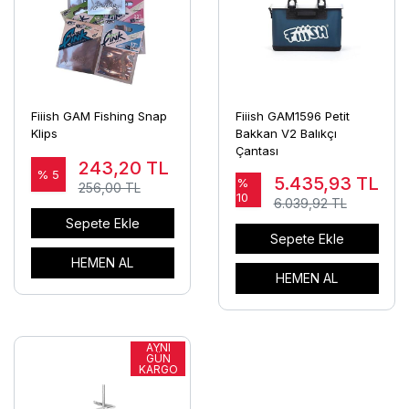
Fiiish GAM Fishing Snap
Fiiish GAM1596 Petit
Klips
Bakkan V2 Balıkçı
Çantası
243,20
TL
% 5
5.435,93
TL
%
256,00 TL
10
6.039,92 TL
Sepete Ekle
Sepete Ekle
HEMEN AL
HEMEN AL