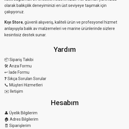
olarak balıkçılık deneyiminizi en üst seviyeye taşımak için
çalışıyoruz.
Kıyı Store
, güvenli alışveriş, kaliteli ürün ve profesyonel hizmet
anlayışıyla balık av malzemeleri ve marine ürünlerinde sizlere
kesintisiz destek sunar.
Yardım
📦 Sipariş Takibi
🛠 Arıza Formu
↩️ İade Formu
❓ Sıkça Sorulan Sorular
📞 Müşteri Hizmetleri
✉️ İletişim
Hesabım
👤 Üyelik Bilgilerim
🏠 Adres Bilgilerim
🧾 Siparişlerim