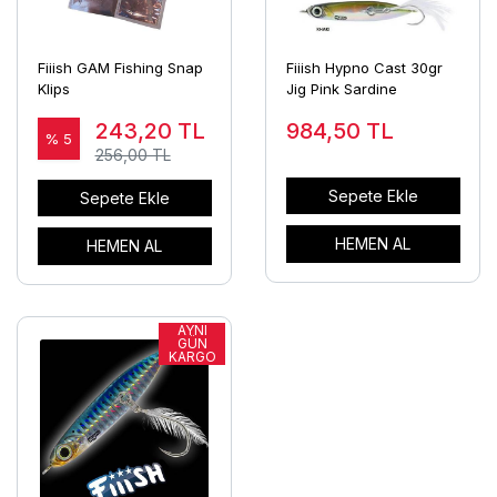
Fiiish GAM Fishing Snap
Fiiish Hypno Cast 30gr
Klips
Jig Pink Sardine
243,20
TL
984,50
TL
% 5
256,00 TL
Sepete Ekle
Sepete Ekle
HEMEN AL
HEMEN AL