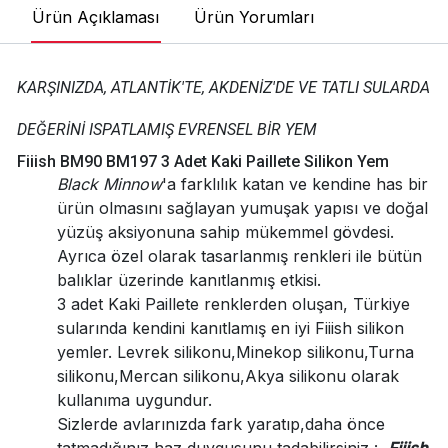
Ürün Açıklaması
Ürün Yorumları
KARŞINIZDA, ATLANTİK'TE, AKDENİZ'DE VE TATLI SULARDA
DEĞERİNİ ISPATLAMIŞ EVRENSEL BİR YEM
Fiiish BM90 BM197 3 Adet Kaki Paillete Silikon Yem
Black Minnow
'a farklılık katan ve kendine has bir
ürün olmasını sağlayan yumuşak yapısı ve doğal
yüzüş aksiyonuna sahip mükemmel gövdesi.
Ayrıca özel olarak tasarlanmış renkleri ile bütün
balıklar üzerinde kanıtlanmış etkisi.
3 adet Kaki Paillete renklerden oluşan, Türkiye
sularında kendini kanıtlamış en iyi Fiiish silikon
yemler. Levrek silikonu,Minekop silikonu,Turna
silikonu,Mercan silikonu,Akya silikonu olarak
kullanıma uygundur.
Sizlerde avlarınızda fark yaratıp,daha önce
tatmadığınız haz duygusunu tadabilirsiniz :
Fiiish