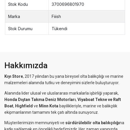
Stok Kodu
3700696801970
Marka
Fiiish
Stok Durumu
Tükendi
Hakkımızda
Kıyı Store
, 2017 yılından bu yana bireysel olta balıkçılığı ve marine
malzemeleri alanında tutku ve deneyimini sizlerle buluşturuyor.
Alanında lider ulusal ve uluslararası markalarla işbirliği yaparak,
Honda Dıştan Takma Deniz Motorları
,
Viyaboat Tekne ve Raft
Boat
,
Highfield
ve
Minn Kota
bayilikleriyle, marine ve balıkçılık
ekipmanlarının tamamını tek çatı altında sunuyoruz.
Müşterilerimizin memnuniyeti ve
sürdürülebilir olta balıkçılığı
na
katkı sağlamak en öncelikli hedefimizdir. Her zaman yanınızda