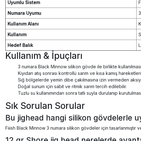
Uyumlu Sistem
F
Numara Uyumu
3
Kullanım Alanı
K
Kullanım
S
Hedef Balık
L
Kullanım & İpuçları
3 numara Black Minnow silikon gövde ile birlikte kullanılması 
Kıyıdan atış sonrası kontrollü sarım ve kısa kamış hareketleri
Sığ bölgelerde yemin dibe çakılmasına izin vermeden aksiy
Doğal sunum için sabit ve ritmik sarım tercih edilebilir.
Tuzlu su kullanımından sonra tatlı suyla durulanıp kurutulması 
Sık Sorulan Sorular
Bu jighead hangi silikon gövdelerle 
Fiiish Black Minnow 3 numara silikon gövdeler için tasarlanmıştır ve
12 gr Shore jig head nerelerde avant