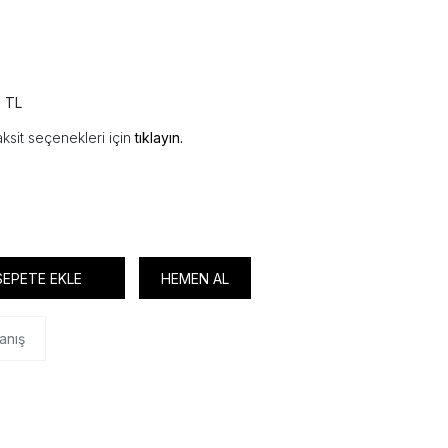
7 TL
ksit seçenekleri için
tıklayın.
SEPETE EKLE
HEMEN AL
anış