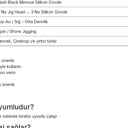
iiish Black Minnow Silikon Gövde
 No Jig Head → 3 No Silikon Gövde
ıyı Avı / Sığ – Orta Derinlik
pin / Shore Jigging
evrek, Çinekop ve yırtıcı türler
önerilir.
yle kullanın.
on verin.
önerilir.
uyumludur?
 sistemle birebir uyumlu çalışır.
aj sağlar?