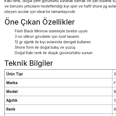
Kaki renk, doğal yem görünümü sunarak berrak ve yarı bulanık sul
ve benzeri yırtıcıların hedeflendiği kıyı spin ve hafif shore jig 
isteyen avcılar için ideal bir tamamlayıcıdır.
Öne Çıkan Özellikler
Fiiish Black Minnow sistemiyle birebir uyum
3 no silikon gövdeler için özel tasarım
12 gr ağırlık ile kıyı avlarında dengeli kullanım
Shore form ile doğal batış ve yüzüş
Doğal Kaki renk ile düşük görünürlüklü sunum
Teknik Bilgiler
Ürün Tipi
S
Marka
F
Model
Ağırlık
1
Renk
K