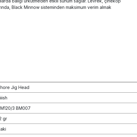
arda balığı ürkütmeden etkili sunum sağlar. Levrek, çinekop
avlarında, Black Minnow sisteminden maksimum verim almak
hore Jig Head
iiish
BM120/3 BM007
2 gr
aki