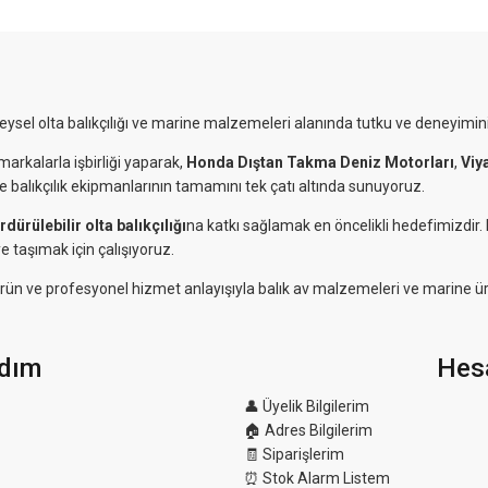
reysel olta balıkçılığı ve marine malzemeleri alanında tutku ve deneyimini
markalarla işbirliği yaparak,
Honda Dıştan Takma Deniz Motorları
,
Viy
ve balıkçılık ekipmanlarının tamamını tek çatı altında sunuyoruz.
rdürülebilir olta balıkçılığı
na katkı sağlamak en öncelikli hedefimizdir
e taşımak için çalışıyoruz.
eli ürün ve profesyonel hizmet anlayışıyla balık av malzemeleri ve marine ü
dım
Hes
👤 Üyelik Bilgilerim
🏠 Adres Bilgilerim
🧾 Siparişlerim
⏰ Stok Alarm Listem