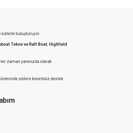
 sizlerle buluşturuyor.
aboat Tekne ve Raft Boat
,
Highfield
. Her zaman yanınızda olarak
rünlerinde sizlere kesintisiz destek
abım