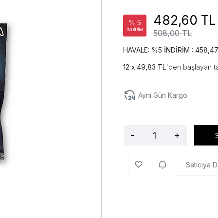
482,60 TL
% 5
İNDİRİM
508,00 TL
HAVALE: %5 İNDİRİM : 458,4
49,83 TL
'den başlayan ta
Aynı Gün Kargo
-
+
Satıcıya D