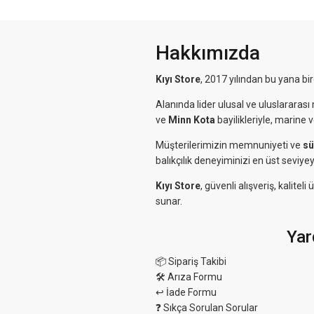
Hakkımızda
Kıyı Store
, 2017 yılından bu yana bi
Alanında lider ulusal ve uluslararası 
ve
Minn Kota
bayilikleriyle, marine 
Müşterilerimizin memnuniyeti ve
sü
balıkçılık deneyiminizi en üst seviyey
Kıyı Store
, güvenli alışveriş, kalit
sunar.
Yar
📦 Sipariş Takibi
🛠 Arıza Formu
↩️ İade Formu
❓ Sıkça Sorulan Sorular