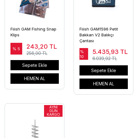
Fiiish GAM Fishing Snap
Fiiish GAM1596 Petit
Klips
Bakkan V2 Balıkçı
Çantası
243,20
TL
% 5
5.435,93
TL
%
256,00 TL
10
6.039,92 TL
Sepete Ekle
Sepete Ekle
HEMEN AL
HEMEN AL