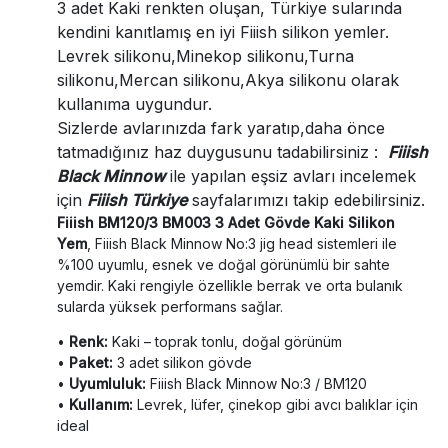
3 adet Kaki renkten oluşan, Türkiye sularında
kendini kanıtlamış en iyi Fiiish silikon yemler.
Levrek silikonu,Minekop silikonu,Turna
silikonu,Mercan silikonu,Akya silikonu olarak
kullanıma uygundur.
Sizlerde avlarınızda fark yaratıp,daha önce
tatmadığınız haz duygusunu tadabilirsiniz :
Fiiish
Black Minnow
ile yapılan eşsiz avları incelemek
için
Fiiish Türkiye
sayfalarımızı takip edebilirsiniz.
Fiiish BM120/3 BM003 3 Adet Gövde Kaki Silikon
Yem
, Fiiish Black Minnow No:3 jig head sistemleri ile
%100 uyumlu, esnek ve doğal görünümlü bir sahte
yemdir. Kaki rengiyle özellikle berrak ve orta bulanık
sularda yüksek performans sağlar.
•
Renk:
Kaki – toprak tonlu, doğal görünüm
•
Paket:
3 adet silikon gövde
•
Uyumluluk:
Fiiish Black Minnow No:3 / BM120
•
Kullanım:
Levrek, lüfer, çinekop gibi avcı balıklar için
ideal