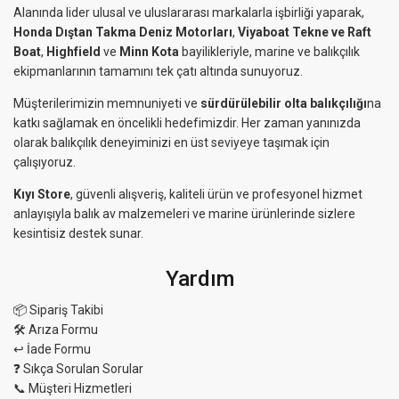
Alanında lider ulusal ve uluslararası markalarla işbirliği yaparak,
Honda Dıştan Takma Deniz Motorları
,
Viyaboat Tekne ve Raft
Boat
,
Highfield
ve
Minn Kota
bayilikleriyle, marine ve balıkçılık
ekipmanlarının tamamını tek çatı altında sunuyoruz.
Müşterilerimizin memnuniyeti ve
sürdürülebilir olta balıkçılığı
na
katkı sağlamak en öncelikli hedefimizdir. Her zaman yanınızda
olarak balıkçılık deneyiminizi en üst seviyeye taşımak için
çalışıyoruz.
Kıyı Store
, güvenli alışveriş, kaliteli ürün ve profesyonel hizmet
anlayışıyla balık av malzemeleri ve marine ürünlerinde sizlere
kesintisiz destek sunar.
Yardım
📦 Sipariş Takibi
🛠 Arıza Formu
↩️ İade Formu
❓ Sıkça Sorulan Sorular
📞 Müşteri Hizmetleri