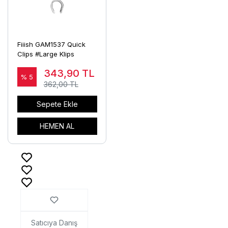
Fiiish GAM1537 Quick
Clips #Large Klips
343,90
TL
% 5
362,00 TL
Sepete Ekle
HEMEN AL
Satıcıya Danış