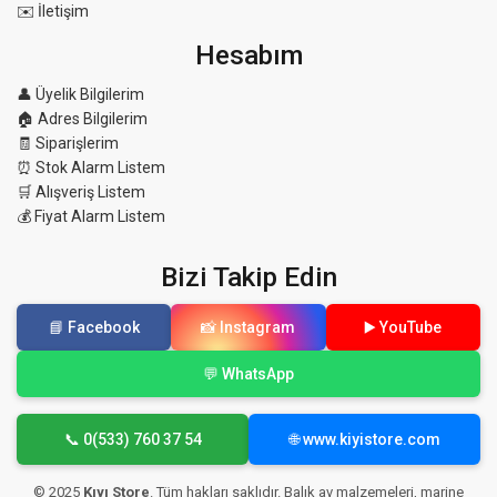
✉️ İletişim
Hesabım
👤 Üyelik Bilgilerim
🏠 Adres Bilgilerim
🧾 Siparişlerim
⏰ Stok Alarm Listem
🛒 Alışveriş Listem
💰 Fiyat Alarm Listem
Bizi Takip Edin
📘 Facebook
📸 Instagram
▶️ YouTube
💬 WhatsApp
📞 0(533) 760 37 54
🌐 www.kiyistore.com
© 2025
Kıyı Store
. Tüm hakları saklıdır. Balık av malzemeleri, marine