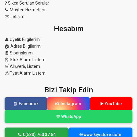
❓ Sıkça Sorulan Sorular
📞 Müşteri Hizmetleri
✉️ İletişim
Hesabım
👤 Üyelik Bilgilerim
🏠 Adres Bilgilerim
🧾 Siparişlerim
⏰ Stok Alarm Listem
🛒 Alışveriş Listem
💰 Fiyat Alarm Listem
Bizi Takip Edin
📘 Facebook
📸 Instagram
▶️ YouTube
💬 WhatsApp
📞 0(533) 760 37 54
🌐 www.kiyistore.com