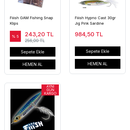
Fiiish GAM Fishing Snap
Fiiish Hypno Cast 30gr
Klips
Jig Pink Sardine
243,20
TL
984,50
TL
% 5
256,00 TL
Sepete Ekle
Sepete Ekle
HEMEN AL
HEMEN AL