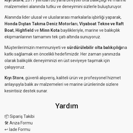
Kıyı Store
, 2017 yılından bu yana bireysel olta balıkçılığı ve marine
malzemeleri alanında tutku ve deneyimini sizlerle buluşturuyor.
Alanında lider ulusal ve uluslararası markalarla işbirliği yaparak,
Honda Dıştan Takma Deniz Motorları
,
Viyaboat Tekne ve Raft
Boat
,
Highfield
ve
Minn Kota
bayilikleriyle, marine ve balıkçılık
ekipmanlarının tamamını tek çatı altında sunuyoruz.
Müşterilerimizin memnuniyeti ve
sürdürülebilir olta balıkçılığı
na
katkı sağlamak en öncelikli hedefimizdir. Her zaman yanınızda
olarak balıkçılık deneyiminizi en üst seviyeye taşımak için
çalışıyoruz.
Kıyı Store
, güvenli alışveriş, kaliteli ürün ve profesyonel hizmet
anlayışıyla balık av malzemeleri ve marine ürünlerinde sizlere
kesintisiz destek sunar.
Yardım
📦 Sipariş Takibi
🛠 Arıza Formu
↩️ İade Formu