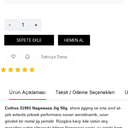
-
+
SEPETE EKLE
HEMEN AL
Satıcıya Danış
Ürün Açıklaması
Taksit / Ödeme Seçenekleri
Ü
Cultiva 31991 Nagewaza Jig 50g
, shore jigging ve orta sınıf at-
çek avlarda yüksek performans sunan aerodinamik, uzun
gövdeli bir metal jig yemidir. Rüzgâra karşı bile üstün atış
menziline sahip olmasıyla bilinen Nagewaza serisi, su içinde hem