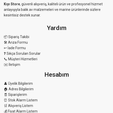
Kıyı Store
, güvenli alışveriş, kaliteli ürün ve profesyonel hizmet
anlayışıyla balık av malzemeleri ve marine ürünlerinde sizlere
kesintisiz destek sunar.
Yardım
📦 Sipariş Takibi
🛠 Arıza Formu
↩️ İade Formu
❓ Sıkça Sorulan Sorular
📞 Müşteri Hizmetleri
✉️ İletişim
Hesabım
👤 Üyelik Bilgilerim
🏠 Adres Bilgilerim
🧾 Siparişlerim
⏰ Stok Alarm Listem
🛒 Alışveriş Listem
💰 Fiyat Alarm Listem