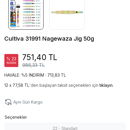
Cultiva 31991 Nagewaza Jig 50g
751,40 TL
% 23
İNDİRİM
986,33 TL
HAVALE: %5 İNDİRİM : 713,83 TL
77,58 TL
'den başlayan taksit seçenekleri için
tıklayın.
Aynı Gün Kargo
Seçenekler
22 - Standart