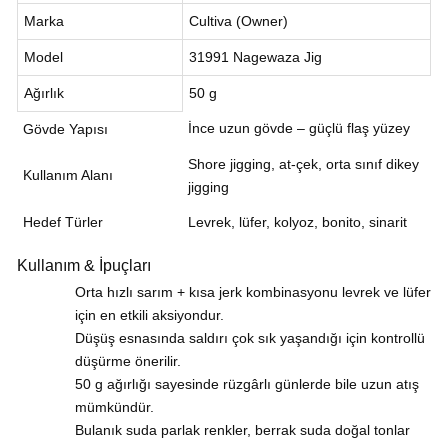
Marka
Cultiva (Owner)
Model
31991 Nagewaza Jig
Ağırlık
50 g
İnce uzun gövde – güçlü flaş yüzey
Gövde Yapısı
Shore jigging, at-çek, orta sınıf dikey
Kullanım Alanı
jigging
Hedef Türler
Levrek, lüfer, kolyoz, bonito, sinarit
Kullanım & İpuçları
Orta hızlı sarım + kısa jerk kombinasyonu levrek ve lüfer
için en etkili aksiyondur.
Düşüş esnasında saldırı çok sık yaşandığı için kontrollü
düşürme önerilir.
50 g ağırlığı sayesinde rüzgârlı günlerde bile uzun atış
mümkündür.
Bulanık suda parlak renkler, berrak suda doğal tonlar