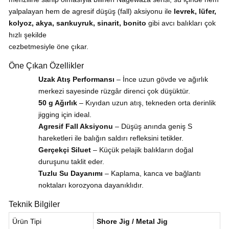
yalpalayan hem de agresif düşüş (fall) aksiyonu ile
levrek, lüfer,
kolyoz, akya, sarıkuyruk, sinarit, bonito
gibi avcı balıkları çok
hızlı şekilde
cezbetmesiyle öne çıkar.
Öne Çıkan Özellikler
Uzak Atış Performansı
– İnce uzun gövde ve ağırlık
merkezi sayesinde rüzgâr direnci çok düşüktür.
50 g Ağırlık
– Kıyıdan uzun atış, tekneden orta derinlik
jigging için ideal.
Agresif Fall Aksiyonu
– Düşüş anında geniş S
hareketleri ile balığın saldırı refleksini tetikler.
Gerçekçi Siluet
– Küçük pelajik balıkların doğal
duruşunu taklit eder.
Tuzlu Su Dayanımı
– Kaplama, kanca ve bağlantı
noktaları korozyona dayanıklıdır.
Teknik Bilgiler
Ürün Tipi
Shore Jig / Metal Jig